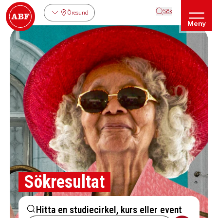
Sök
Öresund
Meny
Sökresultat
Hitta en studiecirkel, kurs eller event