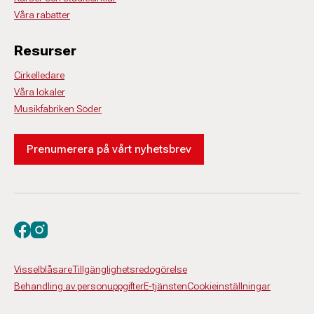
Våra rabatter
Resurser
Cirkelledare
Våra lokaler
Musikfabriken Söder
Prenumerera på vårt nyhetsbrev
Besök oss på facebook
Besök oss på instagram
Visselblåsare
Tillgänglighetsredogörelse
Behandling av personuppgifter
E-tjänsten
Cookieinställningar