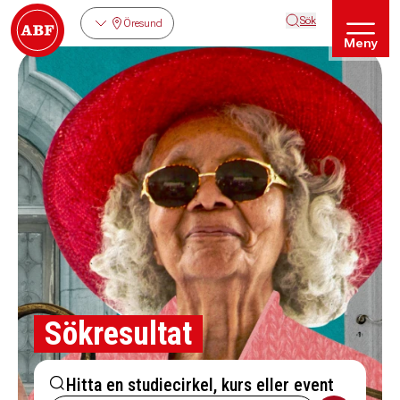
Sök
Öresund
Meny
Sökresultat
Hitta en studiecirkel, kurs eller event