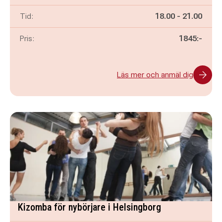
Pågår mellan
och
Tid:
18.00
-
21.00
Pris:
1845:-
Läs mer och anmäl dig
Kizomba för nybörjare i Helsingborg