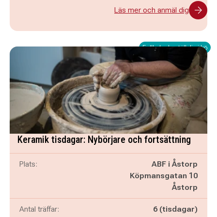
Läs mer och anmäl dig
Fullbokad - ställ dig i kö
Keramik tisdagar: Nybörjare och fortsättning
Plats:
ABF i Åstorp
Köpmansgatan 10
Åstorp
Antal träffar:
6 (tisdagar)