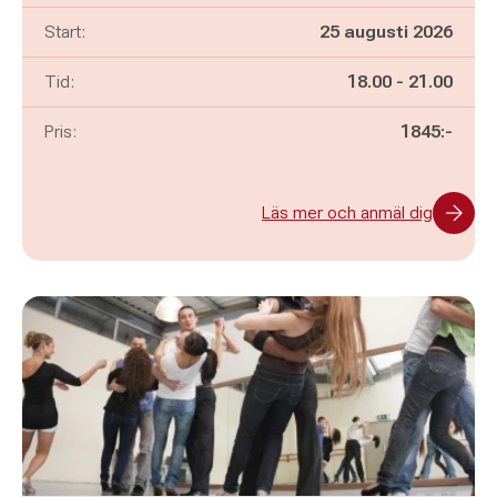
Start:
25 augusti 2026
Pågår mellan
och
Tid:
18.00
-
21.00
Pris:
1845:-
Läs mer och anmäl dig