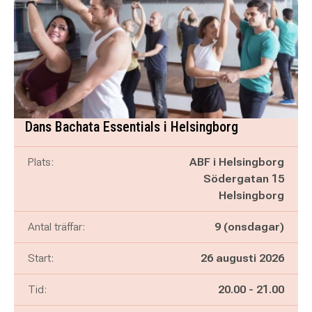
Dans Bachata Essentials i Helsingborg
Plats:
ABF i Helsingborg
Södergatan 15
Helsingborg
Antal träffar:
9 (onsdagar)
Start:
26 augusti 2026
Pågår mellan
och
Tid:
20.00
-
21.00