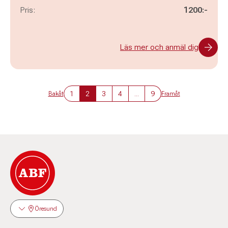
Pris:
1200:-
Läs mer och anmäl dig
1
2
3
4
...
9
Bakåt
Framåt
Öresund