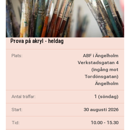
Prova på akryl - heldag
Plats:
ABF i Ängelholm
Verkstadsgatan 4
(ingång mot
Tordönsgatan)
Ängelholm
Antal träffar:
1 (söndag)
Start:
30 augusti 2026
Pågår mellan
och
Tid:
10.00
-
15.30