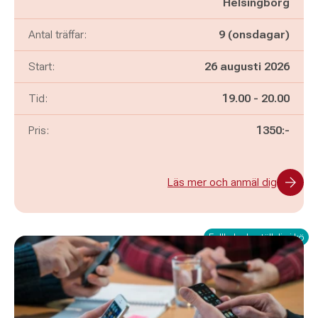
Helsingborg
Antal träffar:
9 (onsdagar)
Start:
26 augusti 2026
Pågår mellan
och
Tid:
19.00
-
20.00
Pris:
1350:-
Läs mer och anmäl dig
Fullbokad - ställ dig i kö