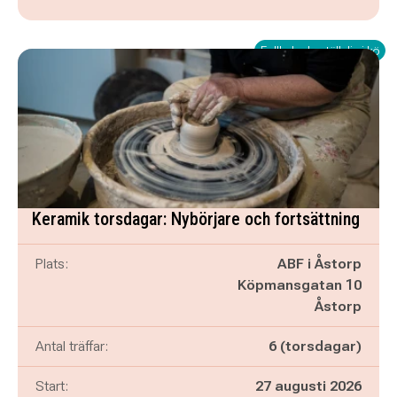
Fullbokad - ställ dig i kö
Keramik torsdagar: Nybörjare och fortsättning
Plats:
ABF i Åstorp
Köpmansgatan 10
Åstorp
Antal träffar:
6 (torsdagar)
Start:
27 augusti 2026