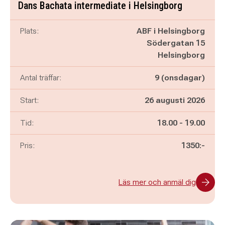
Dans Bachata intermediate i Helsingborg
Plats:
ABF i Helsingborg
Södergatan 15
Helsingborg
Antal träffar:
9 (onsdagar)
Start:
26 augusti 2026
Pågår mellan
och
Tid:
18.00
-
19.00
Pris:
1350:-
Läs mer och anmäl dig