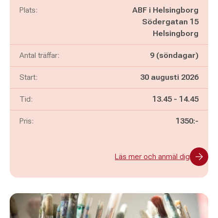
Plats:
ABF i Helsingborg
Södergatan 15
Helsingborg
Antal träffar:
9 (söndagar)
Start:
30 augusti 2026
Pågår mellan
och
Tid:
13.45
-
14.45
Pris:
1350:-
Läs mer och anmäl dig