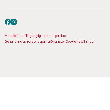
Besök oss på facebook
Besök oss på instagram
Visselblåsare
Tillgänglighetsredogörelse
Behandling av personuppgifter
E-tjänsten
Cookieinställningar