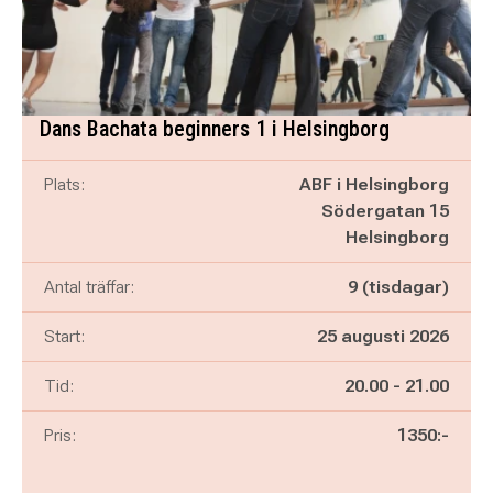
Dans Bachata beginners 1 i Helsingborg
Plats:
ABF i Helsingborg
Södergatan 15
Helsingborg
Antal träffar:
9 (tisdagar)
Start:
25 augusti 2026
Pågår mellan
och
Tid:
20.00
-
21.00
Pris:
1350:-