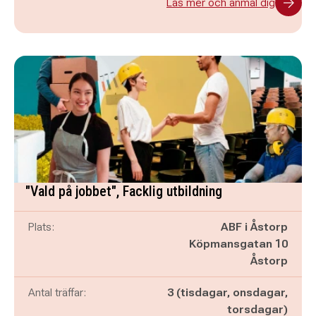
Läs mer och anmäl dig
"Vald på jobbet", Facklig utbildning
Plats:
ABF i Åstorp
Köpmansgatan 10
Åstorp
Antal träffar:
3 (tisdagar, onsdagar,
torsdagar)