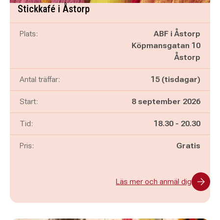
Stickkafé i Åstorp
Plats:
ABF i Åstorp
Köpmansgatan 10
Åstorp
Antal träffar:
15 (tisdagar)
Start:
8 september 2026
Pågår mellan
och
Tid:
18.30
-
20.30
Pris:
Gratis
Läs mer och anmäl dig