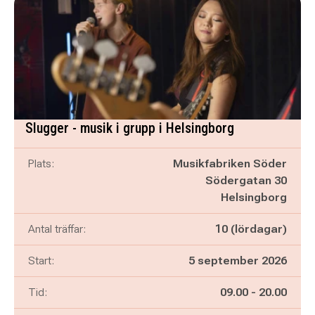
Slugger - musik i grupp i Helsingborg
Plats:
Musikfabriken Söder
Södergatan 30
Helsingborg
Antal träffar:
10 (lördagar)
Start:
5 september 2026
Pågår mellan
och
Tid:
09.00
-
20.00