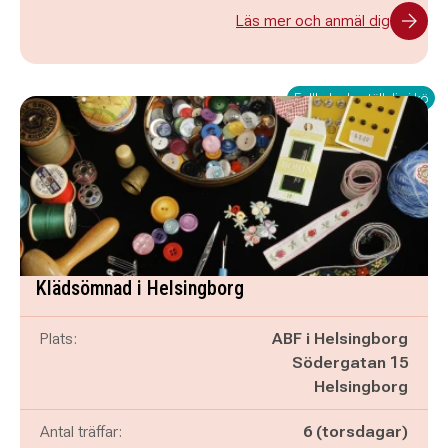
Läs mer och anmäl dig
Fullbokad - ställ dig i kö
Klädsömnad i Helsingborg
Plats:
ABF i Helsingborg
Södergatan 15
Helsingborg
Antal träffar:
6 (torsdagar)