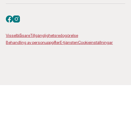
Besök oss på facebook
Besök oss på instagram
Visselblåsare
Tillgänglighetsredogörelse
Behandling av personuppgifter
E-tjänsten
Cookieinställningar