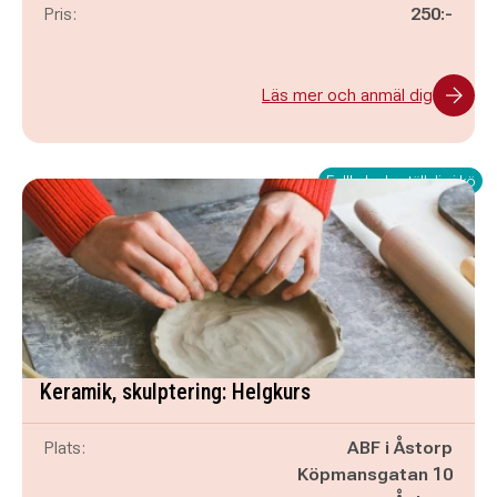
Pris:
250:-
Läs mer och anmäl dig
Fullbokad - ställ dig i kö
Keramik, skulptering: Helgkurs
Plats:
ABF i Åstorp
Köpmansgatan 10