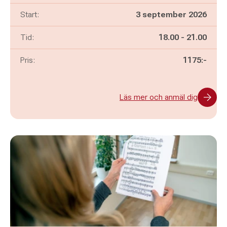
Start:
3 september 2026
Pågår mellan
och
Tid:
18.00
-
21.00
Pris:
1175:-
Läs mer och anmäl dig