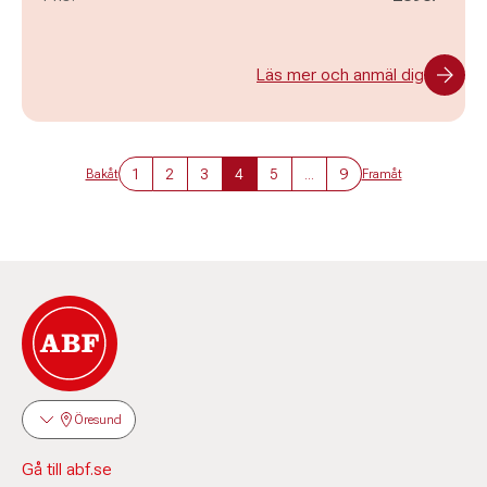
Läs mer och anmäl dig
1
2
3
4
5
...
9
Bakåt
Framåt
Öresund
Gå till abf.se