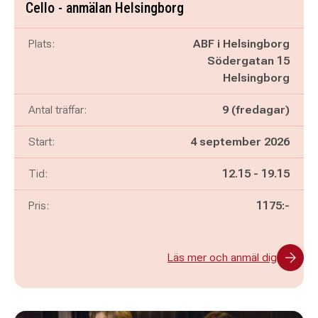
Cello - anmälan Helsingborg
Plats:
ABF i Helsingborg
Södergatan 15
Helsingborg
Antal träffar:
9 (fredagar)
Start:
4 september 2026
Pågår mellan
och
Tid:
12.15
-
19.15
Pris:
1175:-
Läs mer och anmäl dig