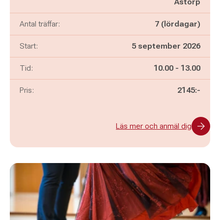
Åstorp
Antal träffar:
7 (lördagar)
Start:
5 september 2026
Pågår mellan
och
Tid:
10.00
-
13.00
Pris:
2145:-
Läs mer och anmäl dig