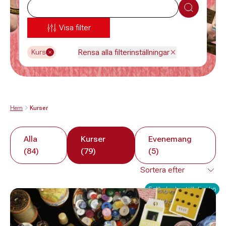
Sök
Visa filter
Rensa alla filterinställningar
Kurs
Hem
Kurser
Alla
Kurser
Evenemang
(84)
(79)
(5)
Fullbokad - ställ dig i kö