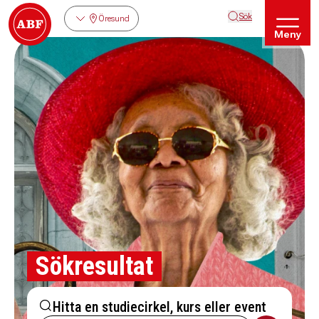
Sök
Öresund
Meny
Sökresultat
Hitta en studiecirkel, kurs eller event