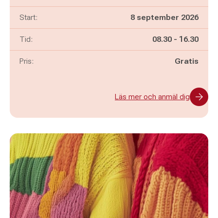
Start:
8 september 2026
Pågår mellan
och
Tid:
08.30
-
16.30
Pris:
Gratis
Läs mer och anmäl dig