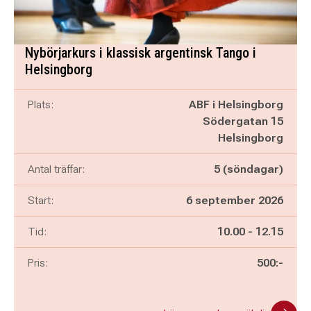
Nybörjarkurs i klassisk argentinsk Tango i
Helsingborg
Plats:
ABF i Helsingborg
Södergatan 15
Helsingborg
Antal träffar:
5 (söndagar)
Start:
6 september 2026
Pågår mellan
och
Tid:
10.00
-
12.15
Pris:
500:-