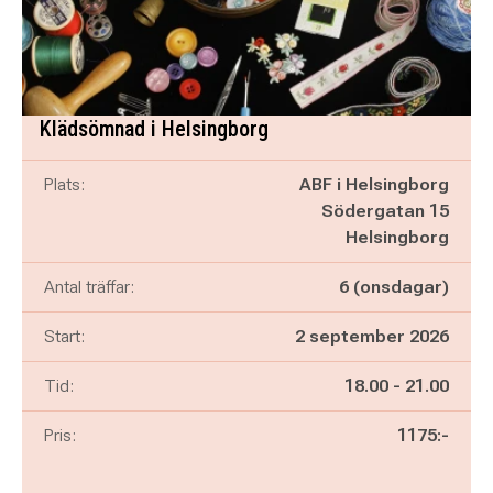
Klädsömnad i Helsingborg
Plats:
ABF i Helsingborg
Södergatan 15
Helsingborg
Antal träffar:
6 (onsdagar)
Start:
2 september 2026
Pågår mellan
och
Tid:
18.00
-
21.00
Pris:
1175:-