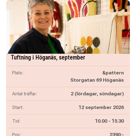
Tuftning i Höganäs, september
Plats:
&pattern
Storgatan 69 Höganäs
Antal träffar:
2 (lördagar, söndagar)
Start:
12 september 2026
Pågår mellan
och
Tid:
10.00
-
15.30
Pris:
2390:-