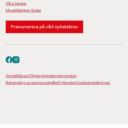
Våra lokaler
Musikfabriken Söder
Prenumerera på vårt nyhetsbrev
Besök oss på facebook
Besök oss på instagram
Visselblåsare
Tillgänglighetsredogörelse
Behandling av personuppgifter
E-tjänsten
Cookieinställningar