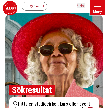
Sök
Öresund
Meny
Sökresultat
Hitta en studiecirkel, kurs eller event