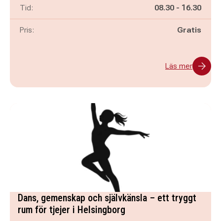
Pågår mellan
och
Tid:
08.30
-
16.30
Pris:
Gratis
Läs mer
Dans, gemenskap och självkänsla – ett tryggt
rum för tjejer i Helsingborg