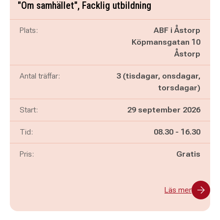
"Om samhället", Facklig utbildning
Plats:
ABF i Åstorp
Köpmansgatan 10
Åstorp
Antal träffar:
3 (tisdagar, onsdagar,
torsdagar)
Start:
29 september 2026
Pågår mellan
och
Tid:
08.30
-
16.30
Pris:
Gratis
Läs mer