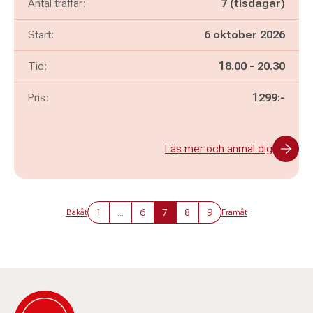
Antal träffar:
7 (tisdagar)
Start:
6 oktober 2026
Pågår mellan
och
Tid:
18.00
-
20.30
Pris:
1299:-
Läs mer och anmäl dig
1
...
6
7
8
9
Bakåt
Framåt