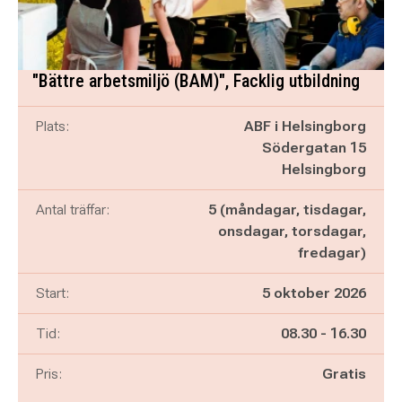
"Bättre arbetsmiljö (BAM)", Facklig utbildning
Plats:
ABF i Helsingborg
Södergatan 15
Helsingborg
Antal träffar:
5 (måndagar, tisdagar,
onsdagar, torsdagar,
fredagar)
Start:
5 oktober 2026
Pågår mellan
och
Tid:
08.30
-
16.30
Pris:
Gratis