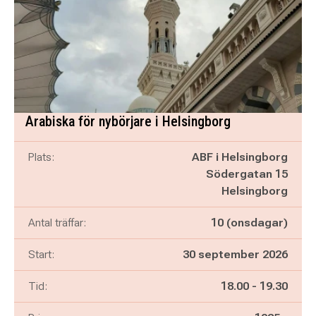
Arabiska för nybörjare i Helsingborg
Plats:
ABF i Helsingborg
Södergatan 15
Helsingborg
Antal träffar:
10 (onsdagar)
Start:
30 september 2026
Pågår mellan
och
Tid:
18.00
-
19.30