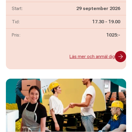
Start:
29 september 2026
Pågår mellan
och
Tid:
17.30
-
19.00
Pris:
1025:-
Läs mer och anmäl dig