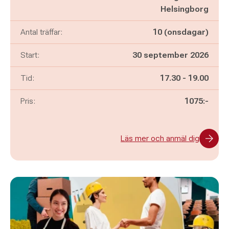
Helsingborg
Antal träffar:
10 (onsdagar)
Start:
30 september 2026
Pågår mellan
och
Tid:
17.30
-
19.00
Pris:
1075:-
Läs mer och anmäl dig