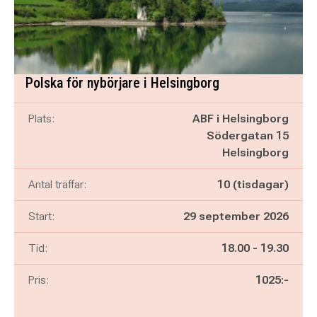
Polska för nybörjare i Helsingborg
Plats:
ABF i Helsingborg
Södergatan 15
Helsingborg
Antal träffar:
10 (tisdagar)
Start:
29 september 2026
Pågår mellan
och
Tid:
18.00
-
19.30
Pris:
1025:-