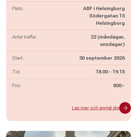
Plats:
ABF i Helsingborg
Södergatan 15
Helsingborg
Antal träffar:
22 (måndagar,
onsdagar)
Start:
30 september 2026
Pågår mellan
och
Tid:
18.00
-
19.15
Pris:
800:-
Läs mer och anmäl dig