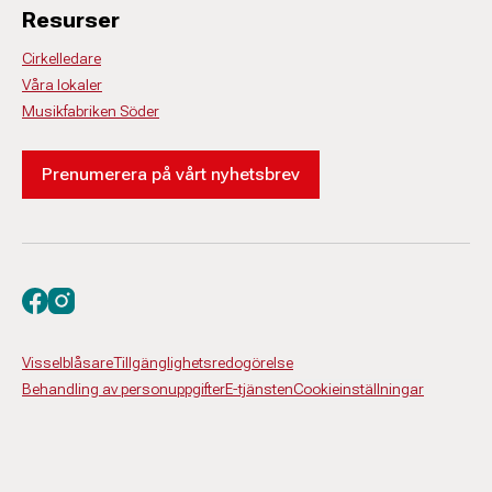
Resurser
Cirkelledare
Våra lokaler
Musikfabriken Söder
Prenumerera på vårt nyhetsbrev
Besök oss på facebook
Besök oss på instagram
Visselblåsare
Tillgänglighetsredogörelse
Behandling av personuppgifter
E-tjänsten
Cookieinställningar