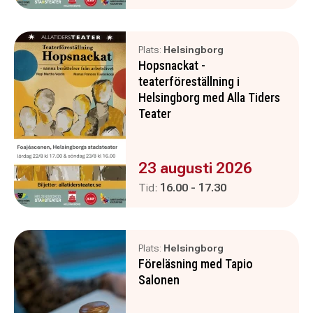
Plats:
Helsingborg
Hopsnackat -
teaterföreställning i
Helsingborg med Alla Tiders
Teater
Evenemanget är :
23 augusti 2026
Pågår mellan
och
Tid:
16.00
-
17.30
Plats:
Helsingborg
Föreläsning med Tapio
Salonen