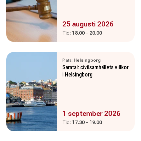
Evenemanget är :
25 augusti 2026
Pågår mellan
och
Tid:
18.00
-
20.00
Plats:
Helsingborg
Samtal: civilsamhällets villkor
i Helsingborg
Evenemanget är :
1 september 2026
Pågår mellan
och
Tid:
17.30
-
19.00