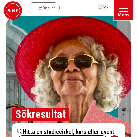
Sök
Öresund
Meny
Sökresultat
Hitta en studiecirkel, kurs eller event