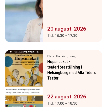
Evenemanget är :
20 augusti 2026
Pågår mellan
och
Tid:
16.30
-
17.30
Plats:
Helsingborg
Hopsnackat -
teaterföreställning i
Helsingborg med Alla Tiders
Teater
Evenemanget är :
22 augusti 2026
Pågår mellan
och
Tid:
17.00
-
18.30