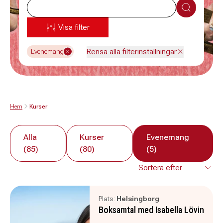
Sök
Visa filter
Rensa alla filterinställningar
Evenemang
Hem
Kurser
Alla
Kurser
Evenemang
(85)
(80)
(5)
Plats:
Helsingborg
Boksamtal med Isabella Lövin