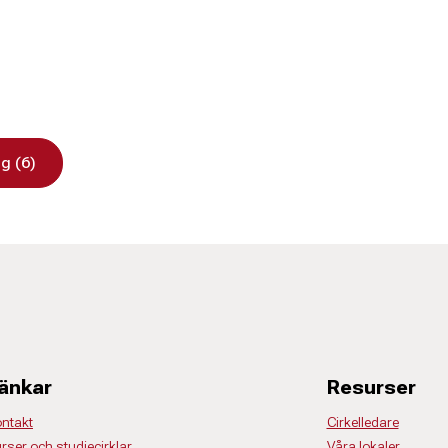
g (6)
änkar
Resurser
ntakt
Cirkelledare
rser och studiecirklar
Våra lokaler