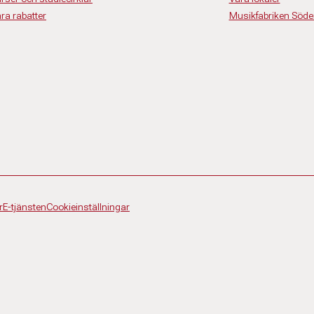
ra rabatter
Musikfabriken Söde
r
E-tjänsten
Cookieinställningar