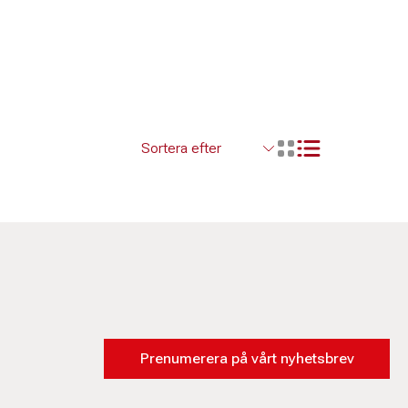
Visa resultaten so
Visa resultaten i ett r
Prenumerera på vårt nyhetsbrev