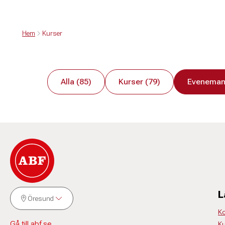
Hem
Kurser
Alla (85)
Kurser (79)
Eveneman
L
Öresund
Ko
Gå till abf.se
Ku