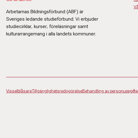
Vå
Arbetarnas Bildningsförbund (ABF) är
Sveriges ledande studieförbund. Vi erbjuder
studiecirklar, kurser, föreläsningar samt
kulturarrangemang i alla landets kommuner.
Visselblåsare
Tillgänglighetsredogörelse
Behandling av personuppgifte