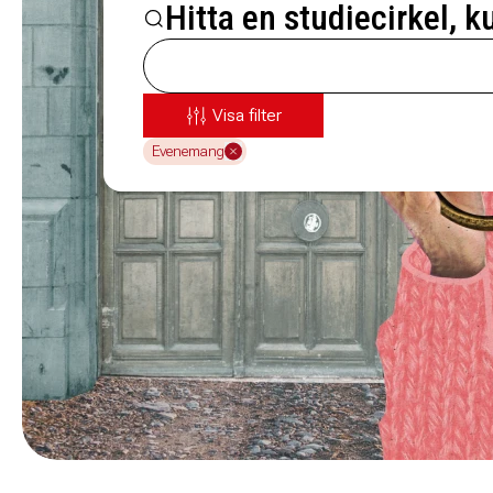
Hitta en studiecirkel, k
Visa filter
Evenemang