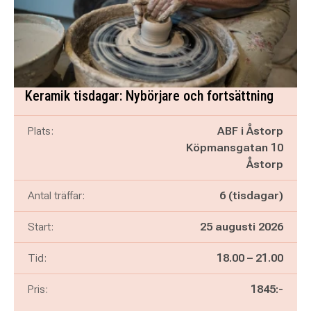
Keramik tisdagar: Nybörjare och fortsättning
Plats:
ABF i Åstorp
Köpmansgatan 10
Åstorp
Antal träffar:
6 (tisdagar)
Start:
25 augusti 2026
Pågår mellan
och
Tid:
18.00
–
21.00
Pris:
1845:-