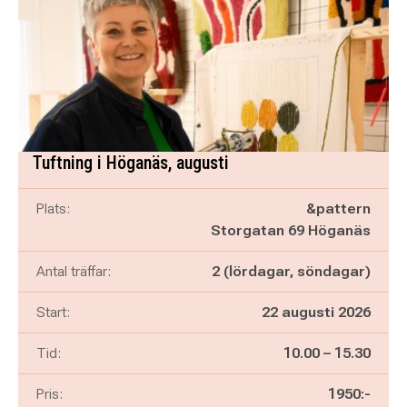
Tuftning i Höganäs, augusti
Plats:
&pattern
Storgatan 69 Höganäs
Antal träffar:
2 (lördagar, söndagar)
Start:
22 augusti 2026
Pågår mellan
och
Tid:
10.00
–
15.30
Pris:
1950:-