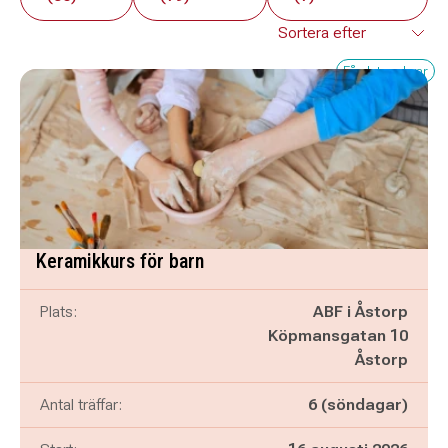
Få platser kvar
Keramikkurs för barn
Plats:
ABF i Åstorp
Köpmansgatan 10
Åstorp
Antal träffar:
6 (söndagar)