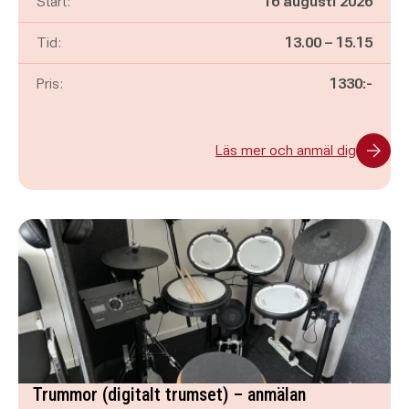
Start:
16 augusti 2026
Pågår mellan
och
Tid:
13.00
–
15.15
Pris:
1330:-
Läs mer och anmäl dig
Trummor (digitalt trumset) – anmälan