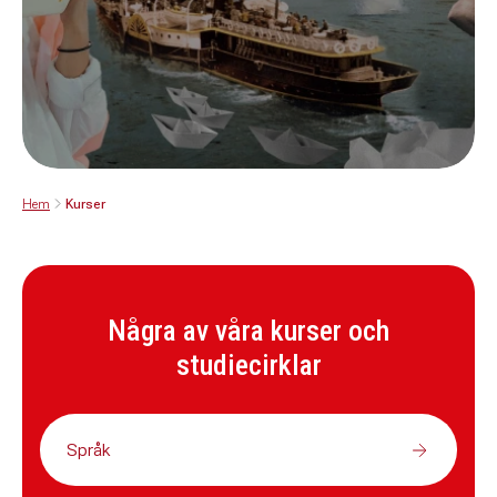
Hem
Kurser
Några av våra kurser och
studiecirklar
Språk