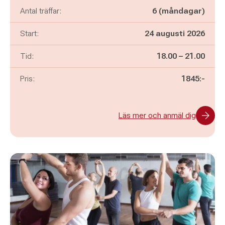
Antal träffar:
6 (måndagar)
Start:
24 augusti 2026
Pågår mellan
och
Tid:
18.00
–
21.00
Pris:
1845:-
Läs mer och anmäl dig