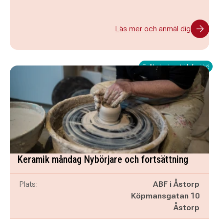
Läs mer och anmäl dig
Fullbokad – ställ dig i kö
Keramik måndag Nybörjare och fortsättning
Plats:
ABF i Åstorp
Köpmansgatan 10
Åstorp