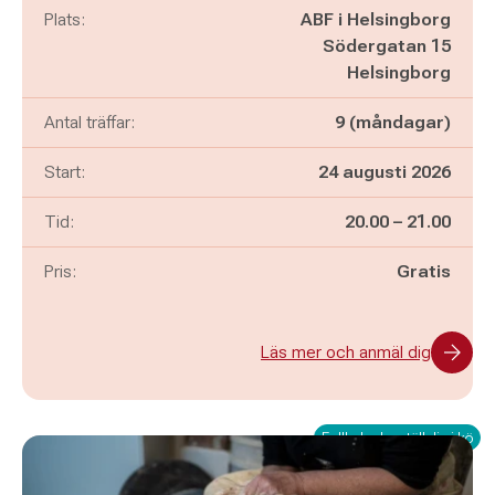
Plats:
ABF i Helsingborg
Södergatan 15
Helsingborg
Antal träffar:
9 (måndagar)
Start:
24 augusti 2026
Pågår mellan
och
Tid:
20.00
–
21.00
Pris:
Gratis
Läs mer och anmäl dig
Fullbokad – ställ dig i kö