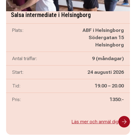
Salsa intermediate i Helsingborg
Plats:
ABF i Helsingborg
Södergatan 15
Helsingborg
Antal träffar:
9 (måndagar)
Start:
24 augusti 2026
Pågår mellan
och
Tid:
19.00
–
20.00
Pris:
1350:-
Läs mer och anmäl dig