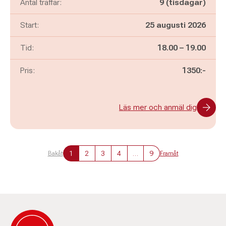
Antal träffar:
9 (tisdagar)
Start:
25 augusti 2026
Pågår mellan
och
Tid:
18.00
–
19.00
Pris:
1350:-
Läs mer och anmäl dig
1
2
3
4
…
9
Bakåt
Framåt