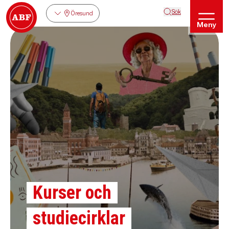
Sök
Öresund
Meny
Kurser och
studiecirklar