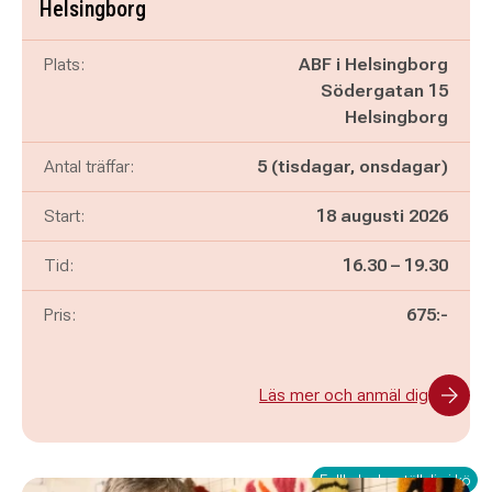
Helsingborg
Plats:
ABF i Helsingborg
Södergatan 15
Helsingborg
Antal träffar:
5 (tisdagar, onsdagar)
Start:
18 augusti 2026
Pågår mellan
och
Tid:
16.30
–
19.30
Pris:
675:-
Läs mer och anmäl dig
Fullbokad – ställ dig i kö