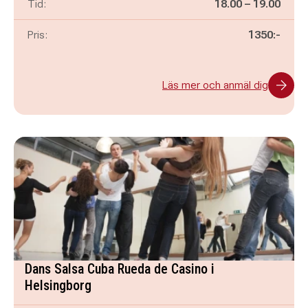
Pågår mellan
och
Tid:
18.00
–
19.00
Pris:
1350:-
Läs mer och anmäl dig
Dans Salsa Cuba Rueda de Casino i
Helsingborg