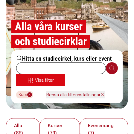
Alla våra kurser
och studiecirklar
Hitta en studiecirkel, kurs eller event
Sök
Visa filter
Rensa alla filterinställningar
Kurs
Alla
Kurser
Evenemang
(86)
(79)
(7)