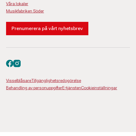
Våra lokaler
Musikfabriken Söder
Prenumerera på vårt nyhetsbrev
Besök oss på facebook
Besök oss på instagram
Visselblåsare
Tillgänglighetsredogörelse
Behandling av personuppgifter
E-tjänsten
Cookieinställningar