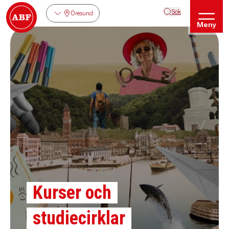
Sök
Öresund
Meny
Kurser och
studiecirklar