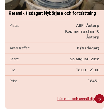
Keramik tisdagar: Nybörjare och fortsättning
Plats:
ABF i Åstorp
Köpmansgatan 10
Åstorp
Antal träffar:
6 (tisdagar)
Start:
25 augusti 2026
Pågår mellan
och
Tid:
18.00
–
21.00
Pris:
1845:-
Läs mer och anmäl dig