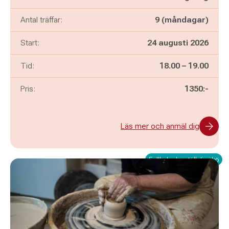
Antal träffar:
9 (måndagar)
Start:
24 augusti 2026
Pågår mellan
och
Tid:
18.00
–
19.00
Pris:
1350:-
Läs mer och anmäl dig
Fullbokad – ställ dig i kö