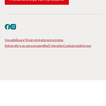
Besök oss på facebook
Besök oss på instagram
Visselblåsare
Tillgänglighetsredogörelse
Behandling av personuppgifter
E-tjänsten
Cookieinställningar