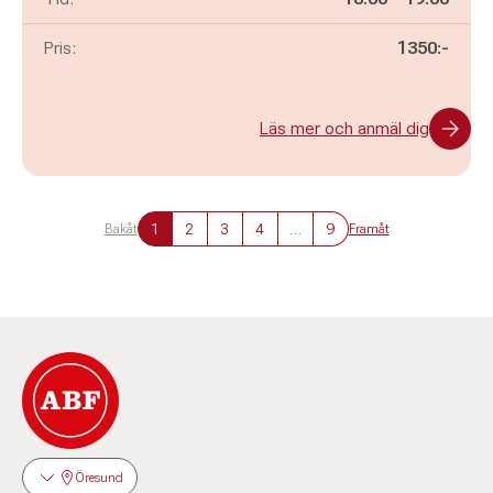
Pris:
1350:-
Läs mer och anmäl dig
1
2
3
4
…
9
Bakåt
Framåt
Öresund