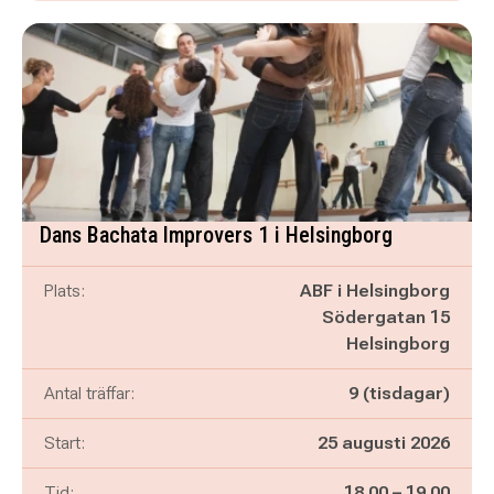
Dans Bachata Improvers 1 i Helsingborg
Plats:
ABF i Helsingborg
Södergatan 15
Helsingborg
Antal träffar:
9 (tisdagar)
Start:
25 augusti 2026
Pågår mellan
och
Tid:
18.00
–
19.00