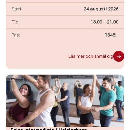
Start:
24 augusti 2026
Pågår mellan
och
Tid:
18.00
–
21.00
Pris:
1845:-
Läs mer och anmäl dig