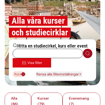
Alla våra kurser
och studiecirklar
Hitta en studiecirkel, kurs eller event
Sök
Visa filter
Rensa alla filterinställningar
Kurs
Alla
Kurser
Evenemang
(86)
(79)
(7)