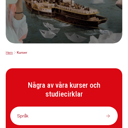
Hem
Kurser
Några av våra kurser och
studiecirklar
Språk