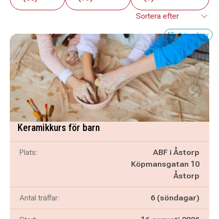
Få platser kvar
Keramikkurs för barn
Plats:
ABF i Åstorp
Köpmansgatan 10
Åstorp
Antal träffar:
6 (söndagar)