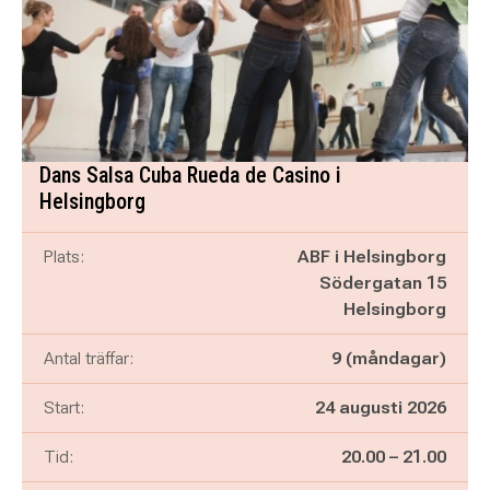
Dans Salsa Cuba Rueda de Casino i
Helsingborg
Plats:
ABF i Helsingborg
Södergatan 15
Helsingborg
Antal träffar:
9 (måndagar)
Start:
24 augusti 2026
Pågår mellan
och
Tid:
20.00
–
21.00