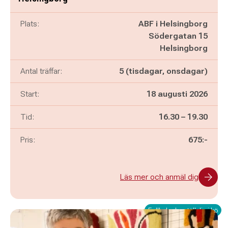
Plats:
ABF i Helsingborg
Södergatan 15
Helsingborg
Antal träffar:
5 (tisdagar, onsdagar)
Start:
18 augusti 2026
Pågår mellan
och
Tid:
16.30
–
19.30
Pris:
675:-
Läs mer och anmäl dig
Fullbokad – ställ dig i kö