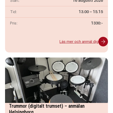
Start:
16 augusti 2026
Pågår mellan
och
Tid:
13.00
–
15.15
Pris:
1330:-
Läs mer och anmäl dig
Trummor (digitalt trumset) – anmälan
Helsingborg