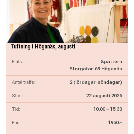
Tuftning i Höganäs, augusti
Plats:
&pattern
Storgatan 69 Höganäs
Antal träffar:
2 (lördagar, söndagar)
Start:
22 augusti 2026
Pågår mellan
och
Tid:
10.00
–
15.30
Pris:
1950:-