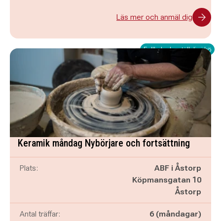
Läs mer och anmäl dig
Fullbokad – ställ dig i kö
Keramik måndag Nybörjare och fortsättning
Plats:
ABF i Åstorp
Köpmansgatan 10
Åstorp
Antal träffar:
6 (måndagar)