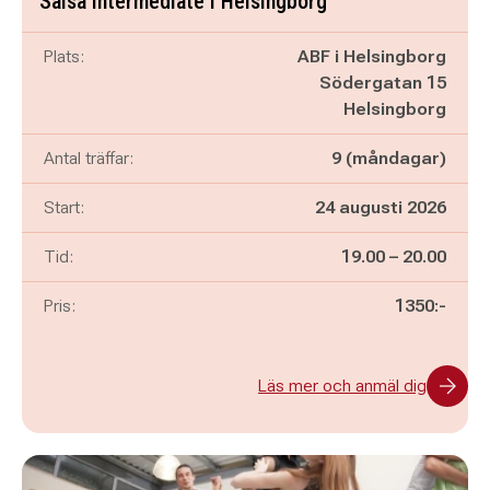
Salsa intermediate i Helsingborg
Plats:
ABF i Helsingborg
Södergatan 15
Helsingborg
Antal träffar:
9 (måndagar)
Start:
24 augusti 2026
Pågår mellan
och
Tid:
19.00
–
20.00
Pris:
1350:-
Läs mer och anmäl dig