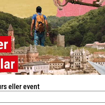
er
lar
urs eller event