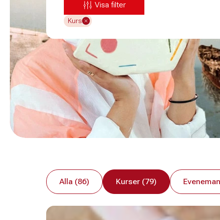
Visa filter
Kurs
Alla (86)
Kurser (79)
Eveneman