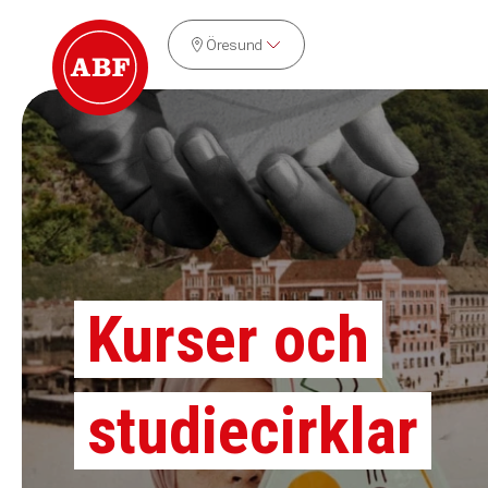
Öresund
Kurser och
studiecirklar