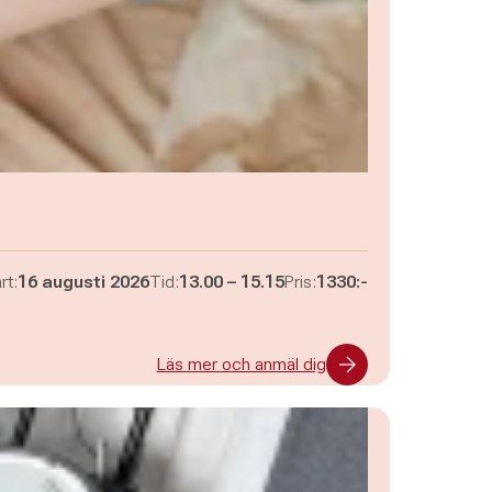
Pågår mellan
och
rt:
16 augusti 2026
Tid:
13.00
–
15.15
Pris:
1330:-
Läs mer och anmäl dig