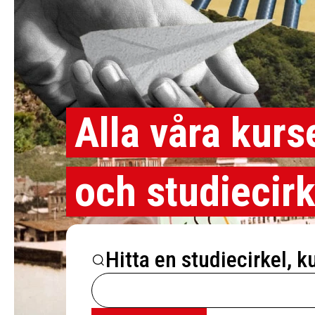
Alla våra kurs
och studiecirk
Hitta en studiecirkel, k