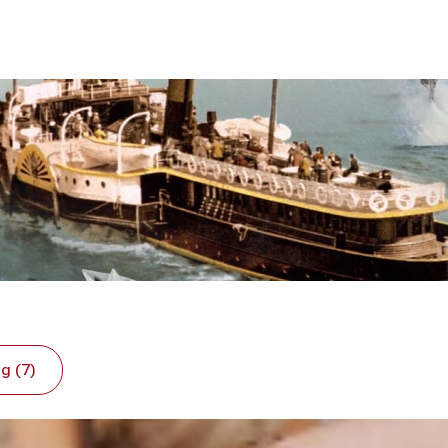
g (7)