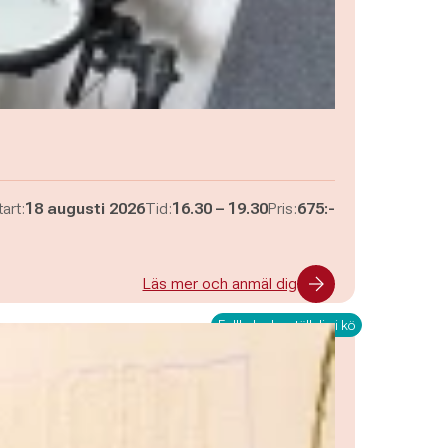
Pågår mellan
och
art:
18 augusti 2026
Tid:
16.30
–
19.30
Pris:
675:-
Läs mer och anmäl dig
Fullbokad – ställ dig i kö