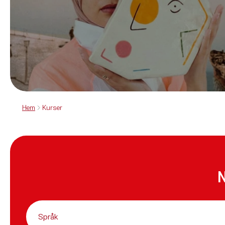
Hem
Kurser
N
Språk