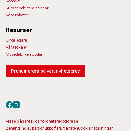
Kontakt
Kurser och studiecirklar
Våra rabatter
Resurser
Cirkelledare
Våra lokaler
Musikfabriken Söder
Prenumerera på vårt nyhetsbrev
Besök oss på facebook
Besök oss på instagram
Visselblåsare
Tillgänglighetsredogörelse
Behandling av personuppgifter
E-tjänsten
Cookieinställningar