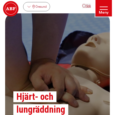
Sök
Öresund
Meny
Hjärt- och
lungräddning