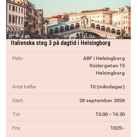
Italienska steg 3 på dagtid i Helsingborg
Plats:
ABF i Helsingborg
Södergatan 15
Helsingborg
Antal träffar:
10 (måndagar)
Start:
28 september 2026
Pågår mellan
och
Tid:
15.00
–
16.30
Pris:
1025:-