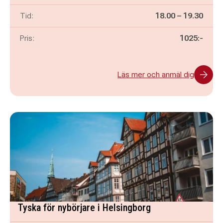
Pågår mellan
och
Tid:
18.00
–
19.30
Pris:
1025:-
Läs mer och anmäl dig
Tyska för nybörjare i Helsingborg