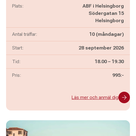
Plats:
ABF i Helsingborg
Södergatan 15
Helsingborg
Antal träffar:
10 (måndagar)
Start:
28 september 2026
Pågår mellan
och
Tid:
18.00
–
19.30
Pris:
995:-
Läs mer och anmäl dig