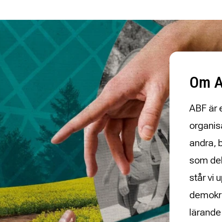
Om 
ABF är 
organis
andra, 
som del
står vi 
demokrat
lärande