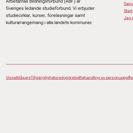
Arbetarnas Bildningsförbund (ABF) är
Sama
Sveriges ledande studieförbund. Vi erbjuder
Start
studiecirklar, kurser, föreläsningar samt
Jag vi
kulturarrangemang i alla landets kommuner.
Visselblåsare
Tillgänglighetsredogörelse
Behandling av personuppgifte