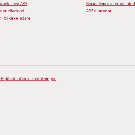
rbeta med ABF
Socialdemokraternas studi
a studiecirkel
ABFs intranät
ll bli cirkelledare
r
E-tjänsten
Cookieinställningar