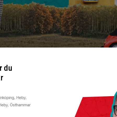
ar du
r
Enköping, Heby,
arleby, Östhammar