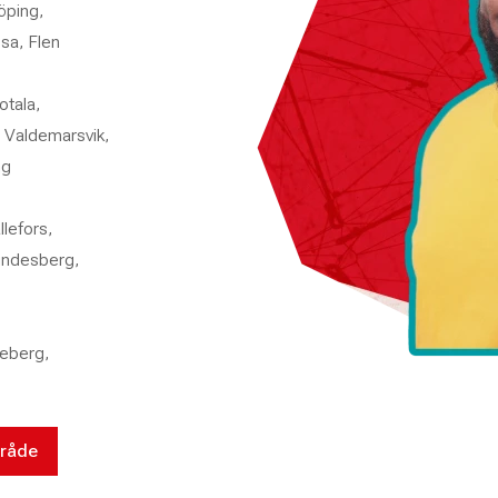
öping,
sa, Flen
otala,
 Valdemarsvik,
ng
lefors,
Lindesberg,
teberg,
mråde