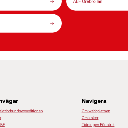
ABF Örebro län
nvägar
Navigera
akt förbundsexpeditionen
Om webbplatsen
s
Om kakor
ABF
Tidningen Fönstret