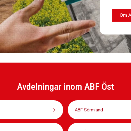
Om A
Avdelningar inom ABF Öst
ABF Sörmland