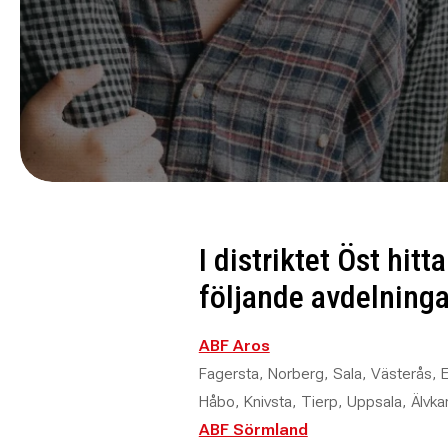
I distriktet Öst hitt
följande avdelninga
ABF Aros
Fagersta, Norberg, Sala, Västerås, 
Håbo, Knivsta, Tierp, Uppsala, Älvk
ABF Sörmland