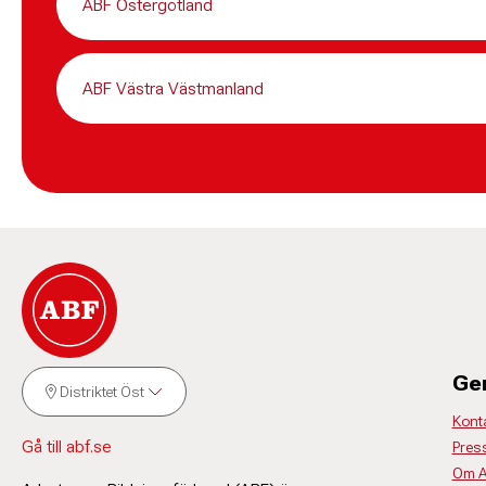
ABF Östergötland
ABF Västra Västmanland
Ge
Distriktet Öst
Kont
Gå till abf.se
Pres
Om 