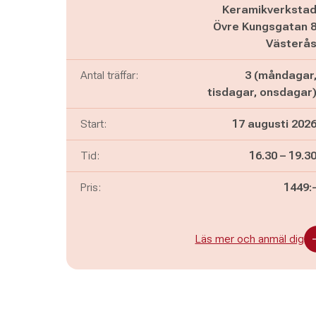
Keramikverksta
Övre Kungsgatan 
Västerå
Antal träffar:
3 (måndagar
tisdagar, onsdagar
Start:
17 augusti 202
Pågår mella
och
Tid:
16.30
–
19.3
Pris:
1449:
Läs mer och anmäl dig