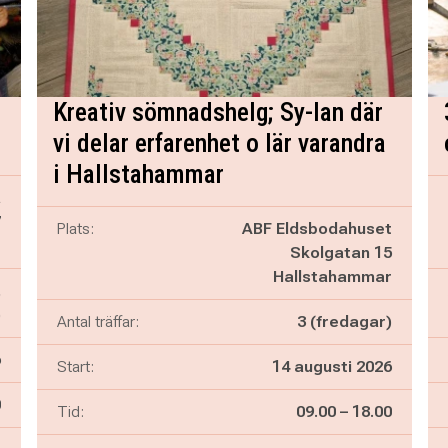
Kreativ sömnadshelg; Sy-lan där
vi delar erfarenhet o lär varandra
i Hallstahammar
a
7
Plats:
ABF Eldsbodahuset
r
Skolgatan 15
Hallstahammar
,
)
Antal träffar:
3 (fredagar)
6
Start:
14 augusti 2026
n
0
Pågår mellan
och
Tid:
09.00
–
18.00