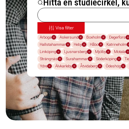
Hitta en studiecirkel, k
Visa filter
Arboga
Askersund
Boxholm
Degerfors
Hallstahammar
Heby
Håbo
Katrineholm
Linköping
Ljusnarsberg
Mjölby
Motala
Strängnäs
Surahammar
Söderköping
Ti
Ydre
Älvkarleby
Åtvidaberg
Ödeshög