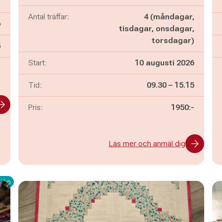
)
Antal träffar:
4 (måndagar,
6
tisdagar, onsdagar,
torsdagar)
n
5
Start:
10 augusti 2026
-
Pågår mellan
och
Tid:
09.30
–
15.15
Pris:
1950:-
Läs mer och anmäl dig
i kö