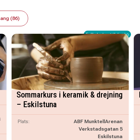
ang (86)
Fullbokad – ställ dig i kö
Sommarkurs i keramik & drejning
– Eskilstuna
g
8
Plats:
ABF MunktellArenan
g
Verkstadsgatan 5
Eskilstuna