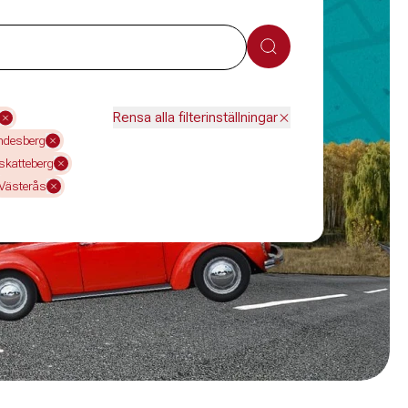
Sök
Rensa alla filterinställningar
ndesberg
skatteberg
Västerås