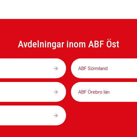
Avdelningar inom ABF Öst
ABF Sörmland
ABF Örebro län