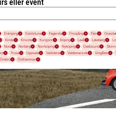
urs eller event
Enköping
Eskilstuna
Fagersta
Finspång
Flen
Gnesta
Kinda
Knivsta
Kungsör
Köping
Laxå
Lekeberg
Li
Nora
Norberg
Norrköping
Nyköping
Oxelösund
Skinn
erp
Trosa
Uppsala
Vadstena
Valdemarsvik
Vingåker
Örebro
Östhammar