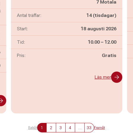
7 Motala
d
8
Antal träffar:
14 (tisdagar)
s
Start:
18 augusti 2026
,
)
Pågår mellan
och
Tid:
10.00
–
12.00
6
Pris:
Gratis
n
0
Läs mer
-
1
2
3
4
…
33
Bakåt
Framåt