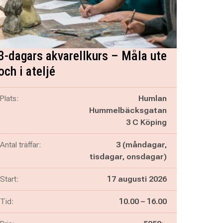
3-dagars akvarellkurs – Måla ute
och i ateljé
Plats:
Humlan
Hummelbäcksgatan
3 C Köping
Antal träffar:
3 (måndagar,
tisdagar, onsdagar)
Start:
17 augusti 2026
Pågår mellan
och
Tid:
10.00
–
16.00