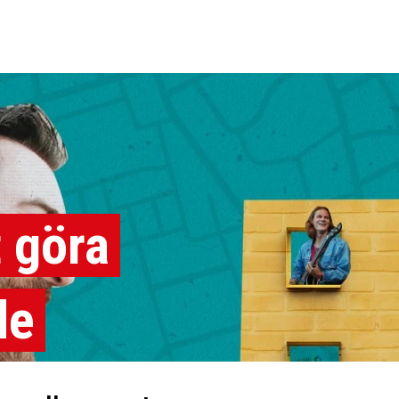
t göra
de