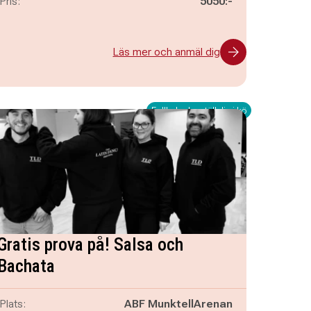
Pris:
5050:-
Läs mer och anmäl dig
Fullbokad – ställ dig i kö
Gratis prova på! Salsa och
Bachata
Plats:
ABF MunktellArenan