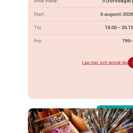
Antal träffar:
5 (torsdagar
Start:
6 augusti 202
Pågår mella
och
Tid:
18.00
–
20.1
Pris:
799:
Läs mer och anmäl dig
Fullbokad – ställ dig 