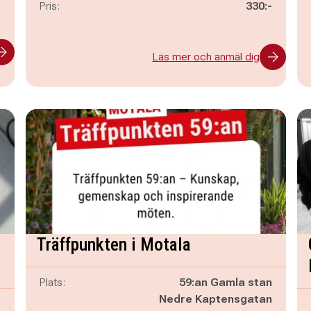
-
Pris:
330:-
Läs mer och anmäl dig
Träffpunkten i Motala
Plats:
59:an Gamla stan
Nedre Kaptensgatan
-