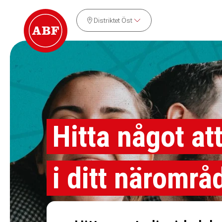
Distriktet Öst
Hitta något at
i ditt närområ