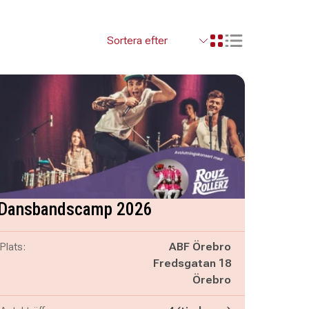
Visa resultaten so
Visa resultaten i ett r
Dansbandscamp 2026
Plats:
ABF Örebro
Fredsgatan 18
Örebro