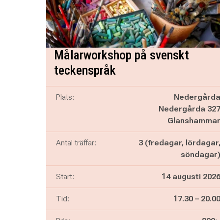
Målarworkshop på svenskt
teckenspråk
Plats:
Nedergård
Nedergårda 32
Glanshamma
Antal träffar:
3 (fredagar, lördagar
söndagar
Start:
14 augusti 202
Pågår mella
och
Tid:
17.30
–
20.0