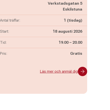
Verkstadsgatan 5
Eskilstuna
Antal träffar:
1 (tisdag)
Start:
18 augusti 2026
Pågår mellan
och
Tid:
19.00
–
20.00
Pris:
Gratis
Läs mer och anmäl dig