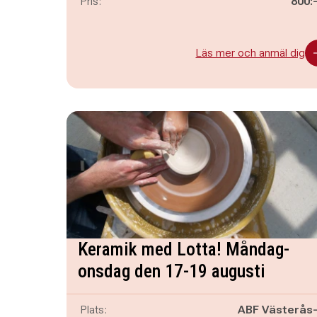
Pris:
800:
Läs mer och anmäl dig
Keramik med Lotta! Måndag-
onsdag den 17-19 augusti
Plats:
ABF Västerås