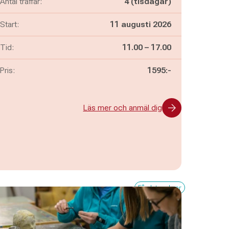
Antal träffar:
4 (tisdagar)
Start:
11 augusti 2026
Pågår mellan
och
Tid:
11.00
–
17.00
Pris:
1595:-
Läs mer och anmäl dig
Få platser kvar