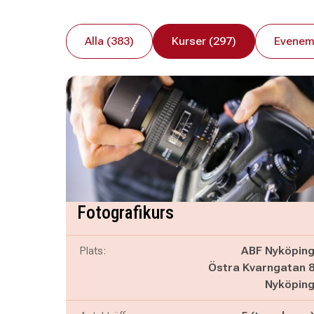
Alla (383)
Kurser (297)
Evenem
Fotografikurs
Plats:
ABF Nyköpin
Östra Kvarngatan 
Nyköpin