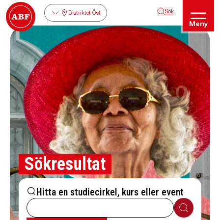
Sök
Distriktet Öst
Meny
Sökresultat
Hitta en studiecirkel, kurs eller event
Sök