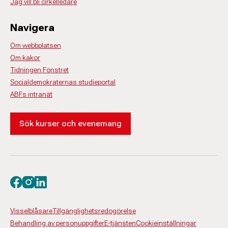
Jag vill bli cirkelledare
Navigera
Om webbplatsen
Om kakor
Tidningen Fönstret
Socialdemokraternas studieportal
ABFs intranät
Sök kurser och evenemang
Besök oss på facebook
Besök oss på instagram
Besök oss på linkedin
Visselblåsare
Tillgänglighetsredogörelse
Behandling av personuppgifter
E-tjänsten
Cookieinställningar