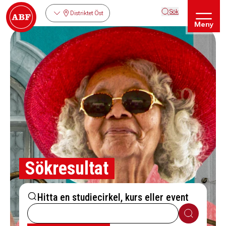
Sök
Distriktet Öst
Meny
Sökresultat
Hitta en studiecirkel, kurs eller event
Sök