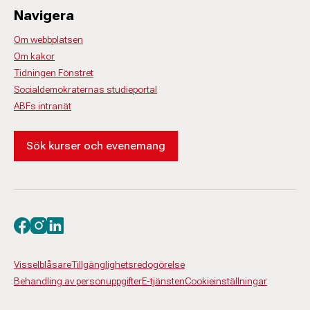
Navigera
Om webbplatsen
Om kakor
Tidningen Fönstret
Socialdemokraternas studieportal
ABFs intranät
Sök kurser och evenemang
Besök oss på facebook
Besök oss på instagram
Besök oss på linkedin
Visselblåsare
Tillgänglighetsredogörelse
Behandling av personuppgifter
E-tjänsten
Cookieinställningar