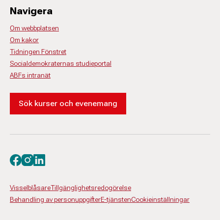
Navigera
Om webbplatsen
Om kakor
Tidningen Fönstret
Socialdemokraternas studieportal
ABFs intranät
Sök kurser och evenemang
Besök oss på facebook
Besök oss på instagram
Besök oss på linkedin
Visselblåsare
Tillgänglighetsredogörelse
Behandling av personuppgifter
E-tjänsten
Cookieinställningar