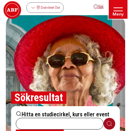
Sök
Distriktet Öst
Meny
Sökresultat
Hitta en studiecirkel, kurs eller event
Sök