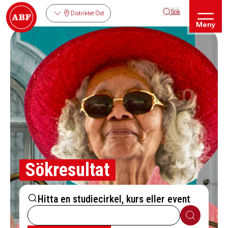
Sök
Distriktet Öst
Meny
Sökresultat
Hitta en studiecirkel, kurs eller event
Sök