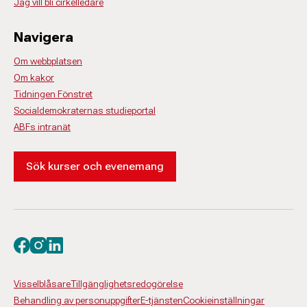
Jag vill bli cirkelledare
Navigera
Om webbplatsen
Om kakor
Tidningen Fönstret
Socialdemokraternas studieportal
ABFs intranät
Sök kurser och evenemang
Besök oss på facebook
Besök oss på instagram
Besök oss på linkedin
Visselblåsare
Tillgänglighetsredogörelse
Behandling av personuppgifter
E-tjänsten
Cookieinställningar