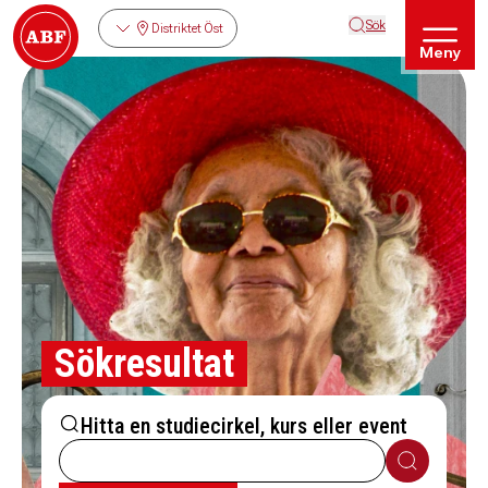
Sök
Distriktet Öst
Meny
Sökresultat
Hitta en studiecirkel, kurs eller event
Sök