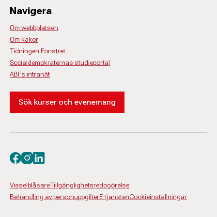
Navigera
Om webbplatsen
Om kakor
Tidningen Fönstret
Socialdemokraternas studieportal
ABFs intranät
Sök kurser och evenemang
Besök oss på facebook
Besök oss på instagram
Besök oss på linkedin
Visselblåsare
Tillgänglighetsredogörelse
Behandling av personuppgifter
E-tjänsten
Cookieinställningar