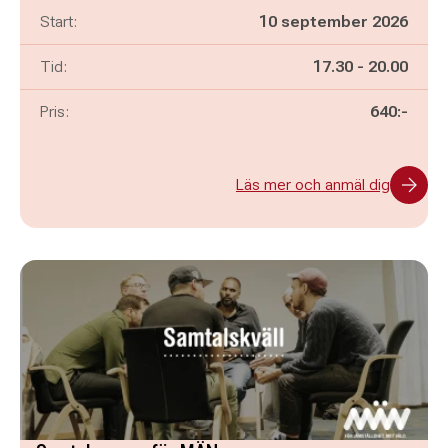
Start:
10 september 2026
Pågår mellan
och
Tid:
17.30
-
20.00
Pris:
640:-
Läs mer och anmäl dig