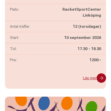
Plats:
RacketSportCenter
Linköping
Antal träffar:
12 (torsdagar)
Start:
10 september 2026
Pågår mellan
och
Tid:
17.30
-
18.30
Pris:
1200:-
Läs mer