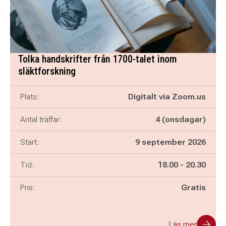
Tolka handskrifter från 1700-talet inom
släktforskning
Plats:
Digitalt via Zoom.us
Antal träffar:
4 (onsdagar)
Start:
9 september 2026
Pågår mellan
och
Tid:
18.00
-
20.30
Pris:
Gratis
Läs mer