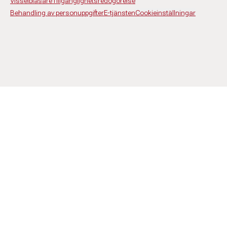
Visselblåsare
Tillgänglighetsredogörelse
Behandling av personuppgifter
E-tjänsten
Cookieinställningar