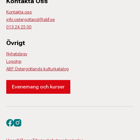
Kontakta Oss
Kontakta oss
info.ostergotland@abf.se
013 24 25 00
Övrigt
Nyhetsbrev
Logotyp
ABF Östergötlands kulturkatalog
Evenemang och kurser
Besök oss på facebook
Besök oss på instagram