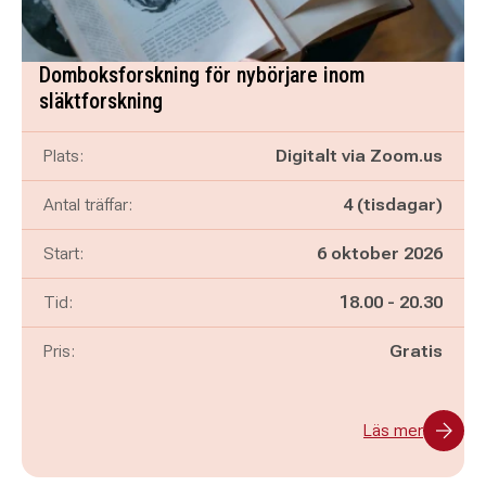
Domboksforskning för nybörjare inom
släktforskning
Plats:
Digitalt via Zoom.us
Antal träffar:
4 (tisdagar)
Start:
6 oktober 2026
Pågår mellan
och
Tid:
18.00
-
20.30
Pris:
Gratis
Läs mer