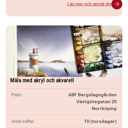
Läs mer och anmäl dig
Måla med akryl och akvarell
Plats:
ABF Bergslagsgården
Västgötegatan 25
Norrköping
Antal träffar:
10 (torsdagar)