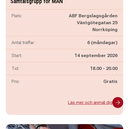
Samtalsgrupp för MÄN
Plats:
ABF Bergslagsgården
Västgötegatan 25
Norrköping
Antal träffar:
6 (måndagar)
Start:
14 september 2026
Pågår mellan
och
Tid:
18.00
-
20.00
Pris:
Gratis
Läs mer och anmäl dig