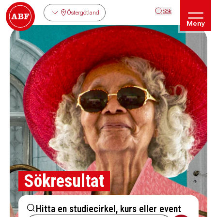
Sök
Östergötland
Meny
Sökresultat
Hitta en studiecirkel, kurs eller event