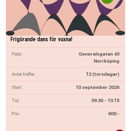
Frigörande dans för vuxna!
Plats:
Generalsgatan 43
Norrköping
Antal träffar:
12 (torsdagar)
Start:
10 september 2026
Pågår mellan
och
Tid:
09.30
-
10.15
Pris:
600:-