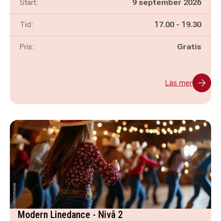
Start:
9 september 2026
Pågår mellan
och
Tid:
17.00
-
19.30
Pris:
Gratis
Läs mer
Modern Linedance - Nivå 2