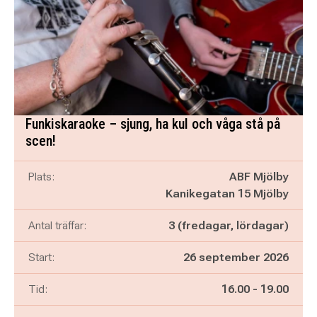
Funkiskaraoke – sjung, ha kul och våga stå på
scen!
Plats:
ABF Mjölby
Kanikegatan 15 Mjölby
Antal träffar:
3 (fredagar, lördagar)
Start:
26 september 2026
Pågår mellan
och
Tid:
16.00
-
19.00