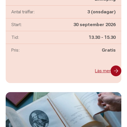
Antal träffar:
3 (onsdagar)
Start:
30 september 2026
Pågår mellan
och
Tid:
13.30
-
15.30
Pris:
Gratis
Läs mer