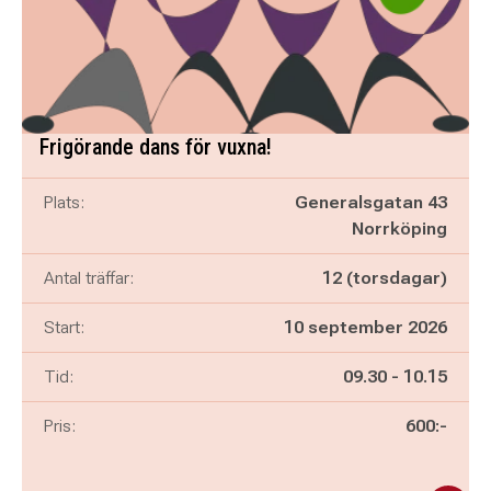
Frigörande dans för vuxna!
Plats:
Generalsgatan 43
Norrköping
Antal träffar:
12 (torsdagar)
Start:
10 september 2026
Pågår mellan
och
Tid:
09.30
-
10.15
Pris:
600:-