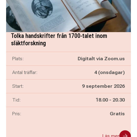
Tolka handskrifter från 1700-talet inom
släktforskning
Plats:
Digitalt via Zoom.us
Antal träffar:
4 (onsdagar)
Start:
9 september 2026
Pågår mellan
och
Tid:
18.00
-
20.30
Pris:
Gratis
Läs mer