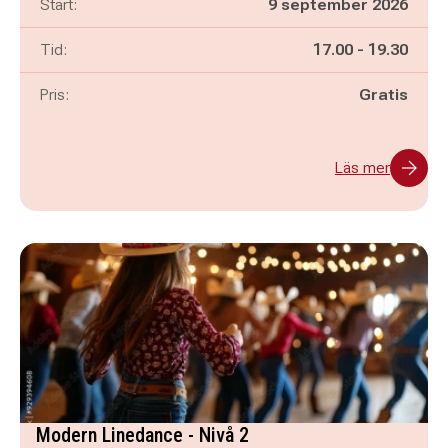
Start:
9 september 2026
Pågår mellan
och
Tid:
17.00
-
19.30
Pris:
Gratis
Läs mer
Modern Linedance - Nivå 2