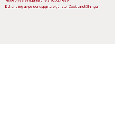
Visselblåsare
Tillgänglighetsredogörelse
Behandling av personuppgifter
E-tjänsten
Cookieinställningar