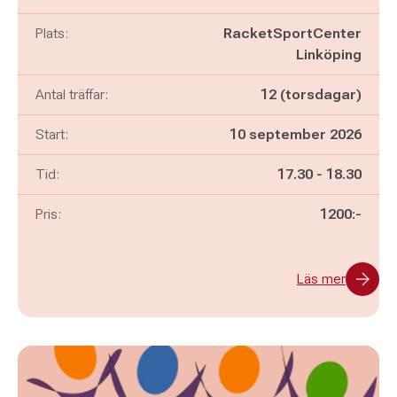
Plats:
RacketSportCenter
Linköping
Antal träffar:
12 (torsdagar)
Start:
10 september 2026
Pågår mellan
och
Tid:
17.30
-
18.30
Pris:
1200:-
Läs mer