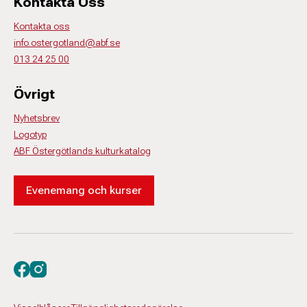
Kontakta Oss
Kontakta oss
info.ostergotland@abf.se
013 24 25 00
Övrigt
Nyhetsbrev
Logotyp
ABF Östergötlands kulturkatalog
Evenemang och kurser
Besök oss på facebook
Besök oss på instagram