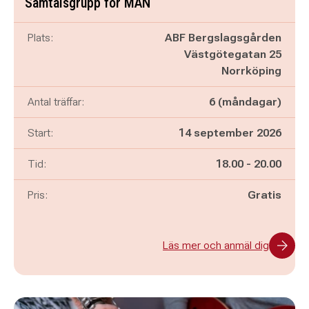
Samtalsgrupp för MÄN
Plats:
ABF Bergslagsgården
Västgötegatan 25
Norrköping
Antal träffar:
6 (måndagar)
Start:
14 september 2026
Pågår mellan
och
Tid:
18.00
-
20.00
Pris:
Gratis
Läs mer och anmäl dig