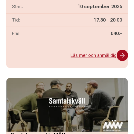
Start:
10 september 2026
Pågår mellan
och
Tid:
17.30
-
20.00
Pris:
640:-
Läs mer och anmäl dig