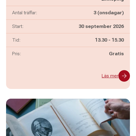
Antal träffar:
3 (onsdagar)
Start:
30 september 2026
Pågår mellan
och
Tid:
13.30
-
15.30
Pris:
Gratis
Läs mer