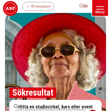
Sök
Östergötland
Meny
Sökresultat
Hitta en studiecirkel, kurs eller event