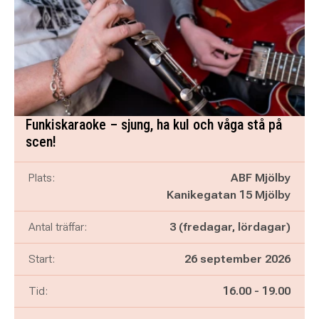
Funkiskaraoke – sjung, ha kul och våga stå på
scen!
Plats:
ABF Mjölby
Kanikegatan 15 Mjölby
Antal träffar:
3 (fredagar, lördagar)
Start:
26 september 2026
Pågår mellan
och
Tid:
16.00
-
19.00