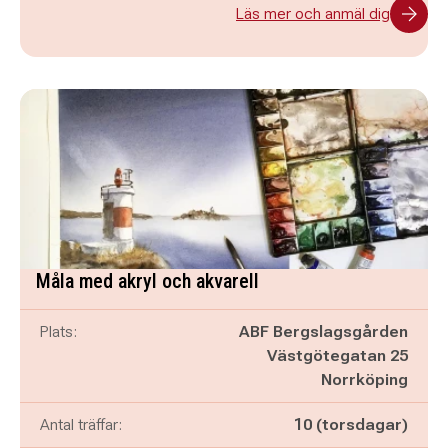
Läs mer och anmäl dig
Måla med akryl och akvarell
Plats:
ABF Bergslagsgården
Västgötegatan 25
Norrköping
Antal träffar:
10 (torsdagar)