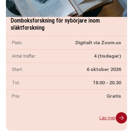
Domboksforskning för nybörjare inom
släktforskning
Plats:
Digitalt via Zoom.us
Antal träffar:
4 (tisdagar)
Start:
6 oktober 2026
Pågår mellan
och
Tid:
18.00
-
20.30
Pris:
Gratis
Läs mer