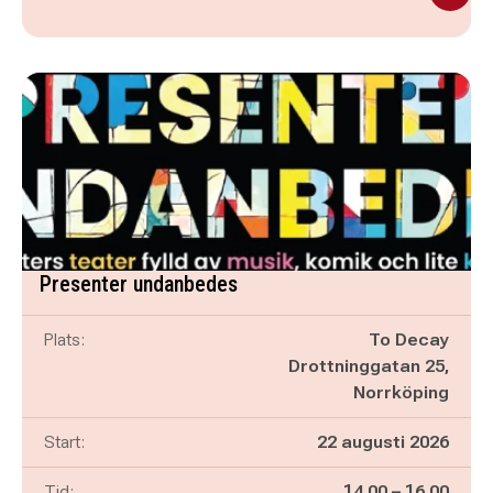
Presenter undanbedes
Plats:
To Decay
Drottninggatan 25,
Norrköping
Start:
22 augusti 2026
Pågår mellan
och
Tid:
14.00
–
16.00