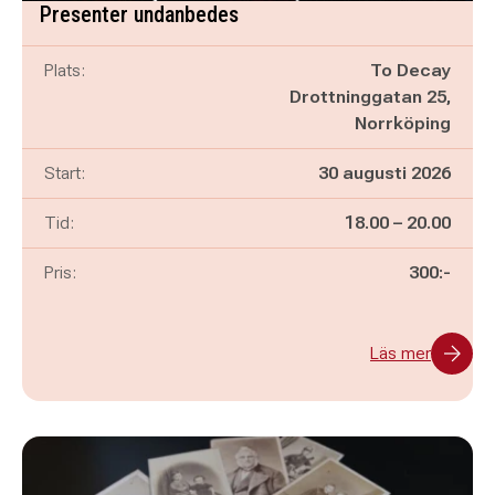
Presenter undanbedes
Plats:
To Decay
Drottninggatan 25,
Norrköping
Start:
30 augusti 2026
Pågår mellan
och
Tid:
18.00
–
20.00
Pris:
300:-
Läs mer