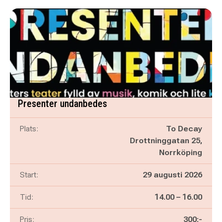
Presenter undanbedes
Plats:
To Decay
Drottninggatan 25,
Norrköping
Start:
29 augusti 2026
Pågår mellan
och
Tid:
14.00
–
16.00
Pris:
300:-