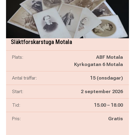
Släktforskarstuga Motala
Plats:
ABF Motala
Kyrkogatan 6 Motala
Antal träffar:
15 (onsdagar)
Start:
2 september 2026
Pågår mellan
och
Tid:
15.00
–
18.00
Pris:
Gratis