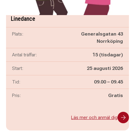
Linedance
Plats:
Generalsgatan 43
Norrköping
Antal träffar:
15 (tisdagar)
Start:
25 augusti 2026
Pågår mellan
och
Tid:
09.00
–
09.45
Pris:
Gratis
Läs mer och anmäl dig