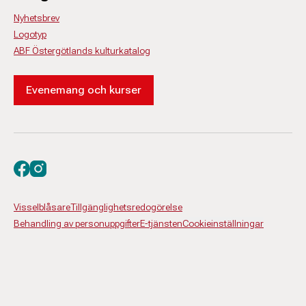
Nyhetsbrev
Logotyp
ABF Östergötlands kulturkatalog
Evenemang och kurser
Besök oss på facebook
Besök oss på instagram
Visselblåsare
Tillgänglighetsredogörelse
Behandling av personuppgifter
E-tjänsten
Cookieinställningar