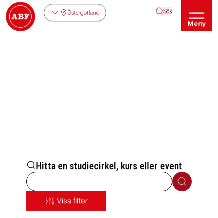
Sök
Östergötland
Meny
Hitta en studiecirkel, kurs eller event
Sök
Visa filter