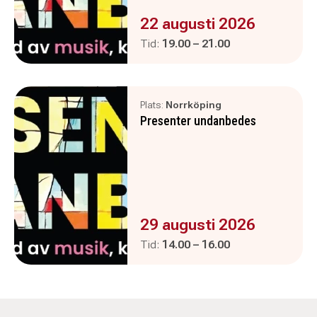
Evenemanget är :
22 augusti 2026
Pågår mellan
och
Tid:
19.00
–
21.00
Plats:
Norrköping
Presenter undanbedes
Evenemanget är :
29 augusti 2026
Pågår mellan
och
Tid:
14.00
–
16.00