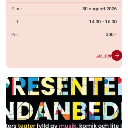
Start:
30 augusti 2026
Pågår mellan
och
Tid:
14.00
–
16.00
Pris:
300:-
Läs mer