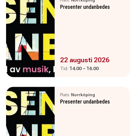
Plats:
Norrköping
Presenter undanbedes
Evenemanget är :
22 augusti 2026
Pågår mellan
och
Tid:
14.00
–
16.00
Plats:
Norrköping
Presenter undanbedes