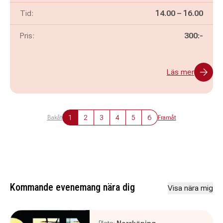
Pågår mellan
och
Tid:
14.00
–
16.00
Pris:
300:-
Läs mer
1
2
3
4
5
6
Bakåt
Framåt
Kommande evenemang nära dig
Visa nära mig