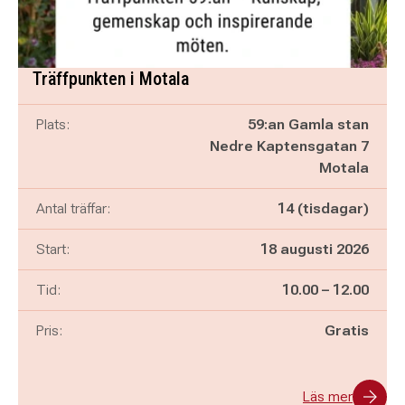
Träffpunkten i Motala
Plats:
59:an Gamla stan
Nedre Kaptensgatan 7
Motala
Antal träffar:
14 (tisdagar)
Start:
18 augusti 2026
Pågår mellan
och
Tid:
10.00
–
12.00
Pris:
Gratis
Läs mer