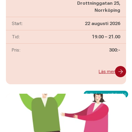
Drottninggatan 25,
Norrköping
Start:
22 augusti 2026
Pågår mellan
och
Tid:
19.00
–
21.00
Pris:
300:-
Läs mer
Fullbokad – ställ dig i kö