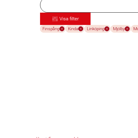
Visa filter
Finspång
Kinda
Linköping
Mjölby
Mo