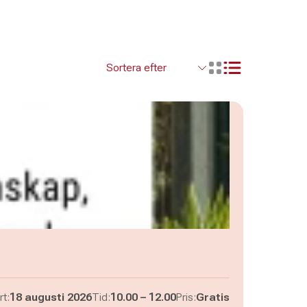
Visa resultaten so
Visa resultaten i ett r
Pågår mellan
och
rt:
18 augusti 2026
Tid:
10.00
–
12.00
Pris:
Gratis