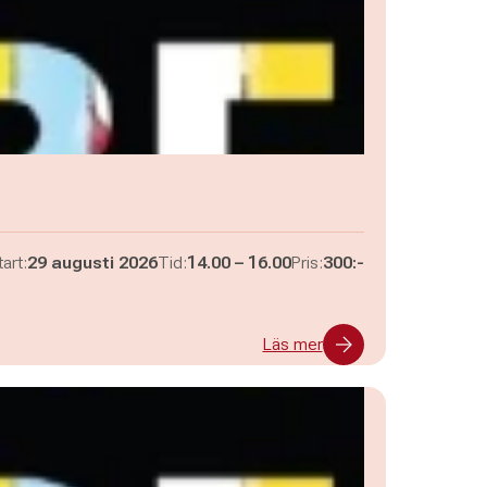
Pågår mellan
och
art:
29 augusti 2026
Tid:
14.00
–
16.00
Pris:
300:-
Läs mer