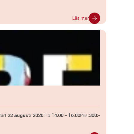
Läs mer
Pågår mellan
och
art:
22 augusti 2026
Tid:
14.00
–
16.00
Pris:
300:-