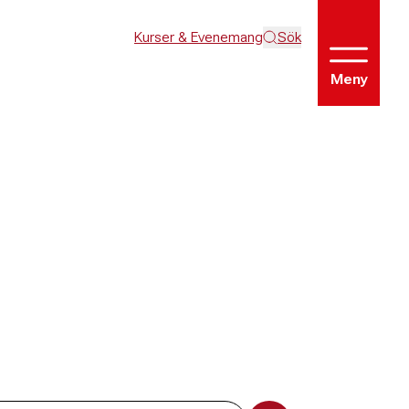
Kurser & Evenemang
Sök
Meny