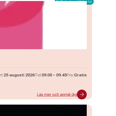
Fullbokad – ställ dig i kö
Pågår mellan
och
rt:
25 augusti 2026
Tid:
09.00
–
09.45
Pris:
Gratis
Läs mer och anmäl dig