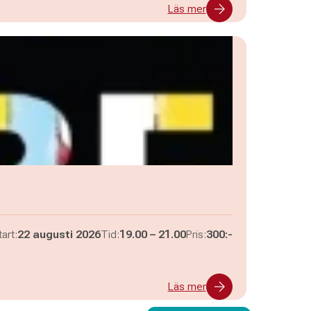
Läs mer
Pågår mellan
och
art:
22 augusti 2026
Tid:
19.00
–
21.00
Pris:
300:-
Läs mer