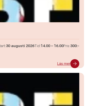
Pågår mellan
och
art:
30 augusti 2026
Tid:
14.00
–
16.00
Pris:
300:-
Läs mer