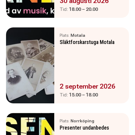
Evenemanget är :
30 augusti 2026
Pågår mellan
och
Tid:
18.00
–
20.00
Plats:
Motala
Släktforskarstuga Motala
Evenemanget är :
2 september 2026
Pågår mellan
och
Tid:
15.00
–
18.00
Plats:
Norrköping
Presenter undanbedes