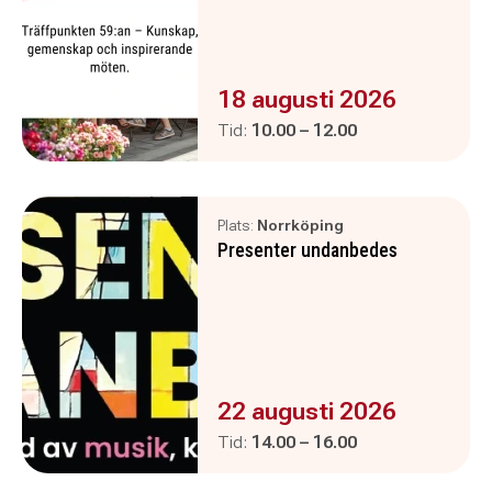
Evenemanget är :
18 augusti 2026
Pågår mellan
och
Tid:
10.00
–
12.00
Plats:
Norrköping
Presenter undanbedes
Evenemanget är :
22 augusti 2026
Pågår mellan
och
Tid:
14.00
–
16.00