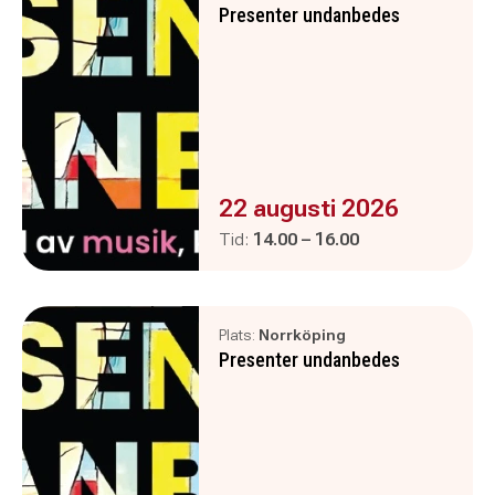
Presenter undanbedes
Evenemanget är :
22 augusti 2026
Pågår mellan
och
Tid:
14.00
–
16.00
Plats:
Norrköping
Presenter undanbedes