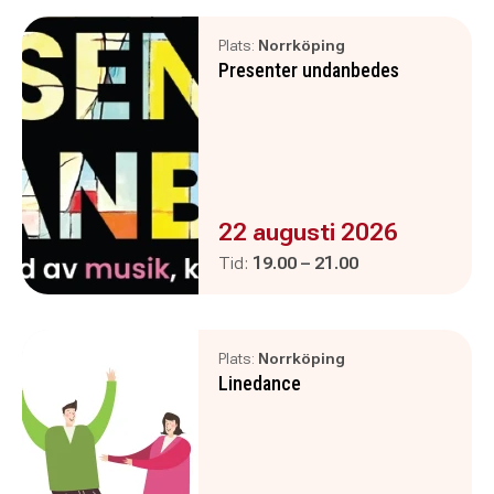
Plats:
Norrköping
Presenter undanbedes
Evenemanget är :
22 augusti 2026
Pågår mellan
och
Tid:
19.00
–
21.00
Plats:
Norrköping
Linedance