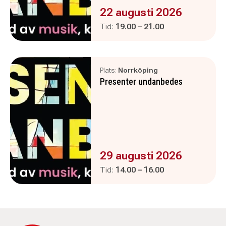
Evenemanget är :
22 augusti 2026
Pågår mellan
och
Tid:
19.00
–
21.00
Plats:
Norrköping
Presenter undanbedes
Evenemanget är :
29 augusti 2026
Pågår mellan
och
Tid:
14.00
–
16.00