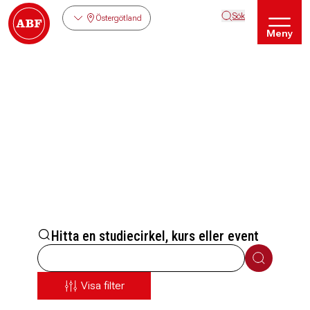
Sök
Östergötland
Meny
Hitta en studiecirkel, kurs eller event
Sök
Visa filter