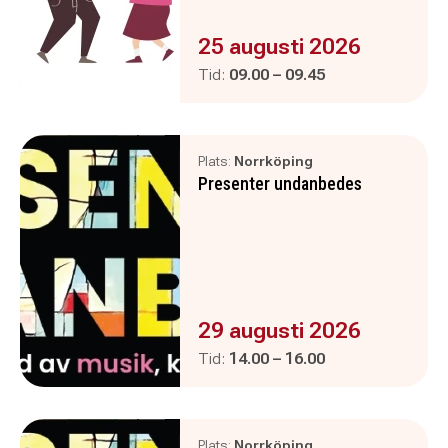
Evenemanget är :
25 augusti 2026
Pågår mellan
och
Tid:
09.00
–
09.45
Plats:
Norrköping
Presenter undanbedes
Evenemanget är :
29 augusti 2026
Pågår mellan
och
Tid:
14.00
–
16.00
Plats:
Norrköping