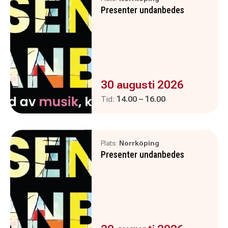
Presenter undanbedes
Evenemanget är :
30 augusti 2026
Pågår mellan
och
Tid:
14.00
–
16.00
Plats:
Norrköping
Presenter undanbedes