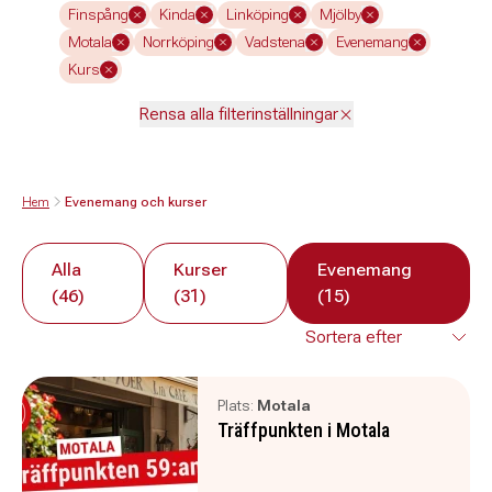
Finspång
Kinda
Linköping
Mjölby
Motala
Norrköping
Vadstena
Evenemang
Kurs
Rensa alla filterinställningar
Hem
Evenemang och kurser
Alla
Kurser
Evenemang
(46)
(31)
(15)
Plats:
Motala
Träffpunkten i Motala