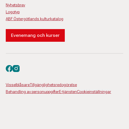
Nyhetsbrev
Logotyp
ABF Östergötlands kulturkatalog
Evenemang och kurser
Besök oss på facebook
Besök oss på instagram
Visselblåsare
Tillgänglighetsredogörelse
Behandling av personuppgifter
E-tjänsten
Cookieinställningar