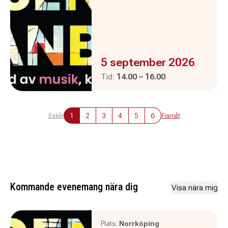
Evenemanget är :
5 september 2026
Pågår mellan
och
Tid:
14.00
–
16.00
1
2
3
4
5
6
Bakåt
Framåt
Kommande evenemang nära dig
Visa nära mig
Plats:
Norrköping