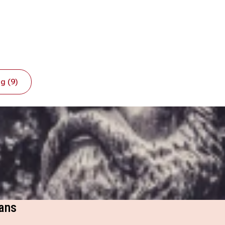
g (9)
tans