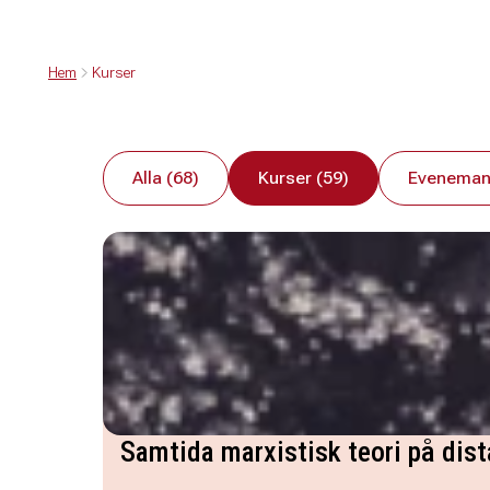
Hem
Kurser
Alla (68)
Kurser (59)
Eveneman
Samtida marxistisk teori på dis