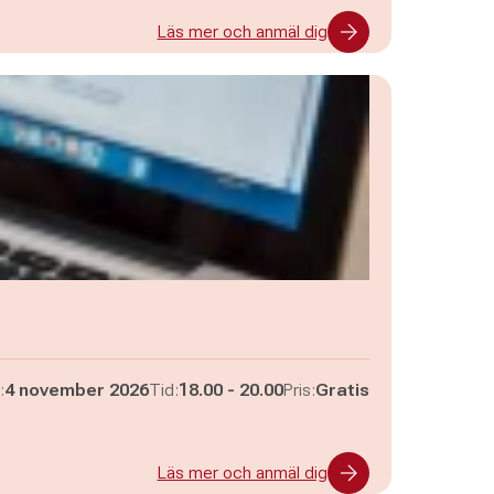
Läs mer och anmäl dig
Pågår mellan
och
:
4 november 2026
Tid:
18.00
-
20.00
Pris:
Gratis
Läs mer och anmäl dig