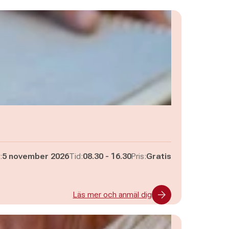
Pågår mellan
och
:
5 november 2026
Tid:
08.30
-
16.30
Pris:
Gratis
Läs mer och anmäl dig