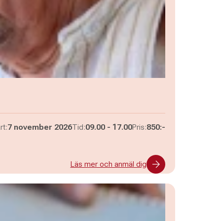
Pågår mellan
och
rt:
7 november 2026
Tid:
09.00
-
17.00
Pris:
850:-
Läs mer och anmäl dig