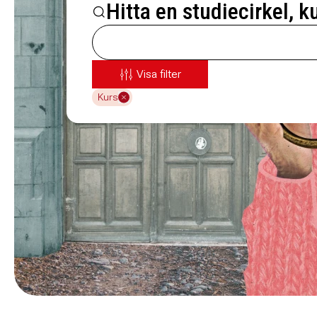
Hitta en studiecirkel, k
Visa filter
Kurs