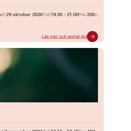
Pågår mellan
och
art:
29 oktober 2026
Tid:
18.30
-
21.00
Pris:
200:-
Läs mer och anmäl dig