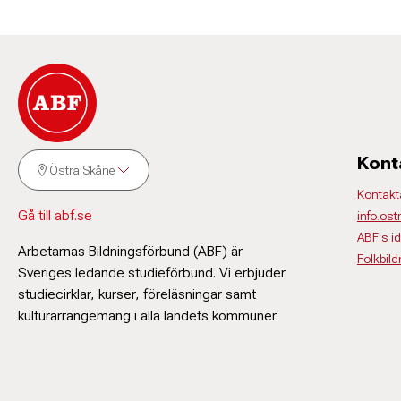
Kont
Östra Skåne
Kontakt
Gå till abf.se
info.os
ABF:s i
Arbetarnas Bildningsförbund (ABF) är
Folkbil
Sveriges ledande studieförbund. Vi erbjuder
studiecirklar, kurser, föreläsningar samt
kulturarrangemang i alla landets kommuner.