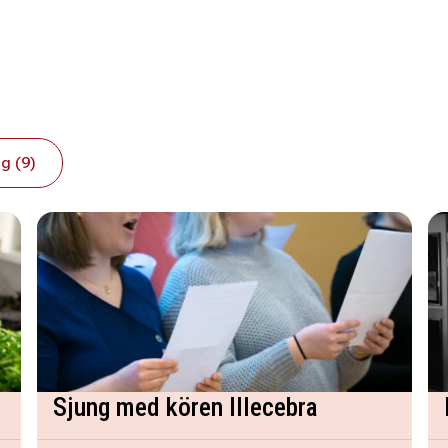
g (9)
Sjung med kören Illecebra