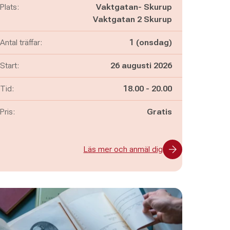
Plats:
Vaktgatan- Skurup
Vaktgatan 2 Skurup
Antal träffar:
1 (onsdag)
Start:
26 augusti 2026
Pågår mellan
och
Tid:
18.00
-
20.00
Pris:
Gratis
Läs mer och anmäl dig