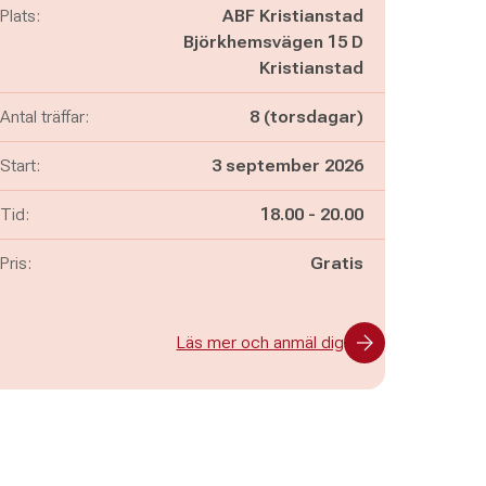
Plats:
ABF Kristianstad
Björkhemsvägen 15 D
Kristianstad
Antal träffar:
8 (torsdagar)
Start:
3 september 2026
Pågår mellan
och
Tid:
18.00
-
20.00
Pris:
Gratis
Läs mer och anmäl dig