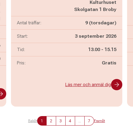
Kulturhuset
d
Skolgatan 1 Broby
n
d
Antal träffar:
9 (torsdagar)
)
Start:
3 september 2026
6
Pågår mellan
och
Tid:
13.00
-
15.15
n
0
Pris:
Gratis
s
Läs mer och anmäl dig
1
2
3
4
...
7
Bakåt
Framåt