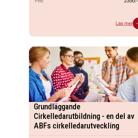
Pris:
2350:
Läs mer
Grundläggande
Cirkelledarutbildning - en del av
ABFs cirkelledarutveckling