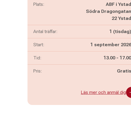
Plats:
ABF i Ysta
Södra Dragongata
22 Ysta
Antal träffar:
1 (tisdag
Start:
1 september 202
Pågår mella
och
Tid:
13.00
-
17.0
Pris:
Grati
Läs mer och anmäl dig