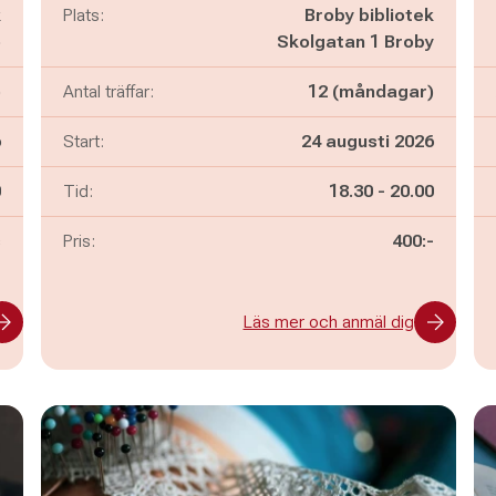
k
Plats:
Broby bibliotek
o
Skolgatan 1 Broby
)
Antal träffar:
12 (måndagar)
6
Start:
24 augusti 2026
n
Pågår mellan
och
0
Tid:
18.30
-
20.00
s
Pris:
400:-
Läs mer och anmäl dig