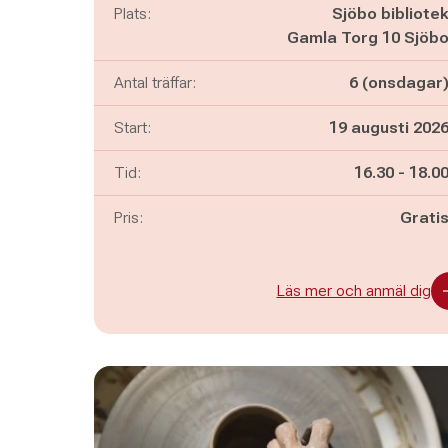
Plats:
Sjöbo bibliote
Gamla Torg 10 Sjöb
Antal träffar:
6 (onsdagar
Start:
19 augusti 202
Pågår mella
och
Tid:
16.30
-
18.0
Pris:
Grati
Läs mer och anmäl dig