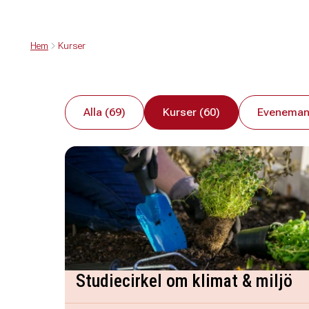
Hem
Kurser
Alla (69)
Kurser (60)
Eveneman
Studiecirkel om klimat & miljö