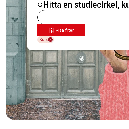
Hitta en studiecirkel, k
Visa filter
Kurs