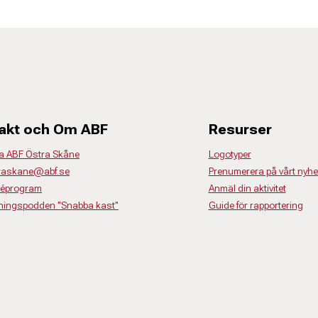
akt och Om ABF
Resurser
a ABF Östra Skåne
Logotyper
traskane@abf.se
Prenumerera på vårt nyhe
déprogram
Anmäl din aktivitet
dningspodden "Snabba kast"
Guide för rapportering