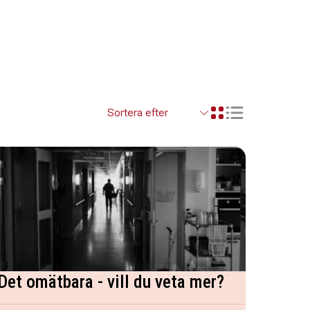
Visa resultaten so
Visa resultaten i ett r
Det omätbara - vill du veta mer?