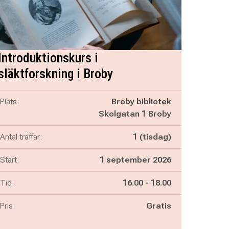
Introduktionskurs i
släktforskning i Broby
Plats:
Broby bibliotek
Skolgatan 1 Broby
Antal träffar:
1 (tisdag)
Start:
1 september 2026
Pågår mellan
och
Tid:
16.00
-
18.00
Pris:
Gratis