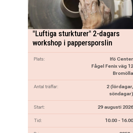
"Luftiga sturkturer" 2-dagars
workshop i pappersporslin
Plats:
Ifö Cente
Fågel Fenix väg 1
Bromöll
Antal träffar:
2 (lördagar
söndagar
Start:
29 augusti 202
Pågår mella
och
Tid:
10.00
-
16.0