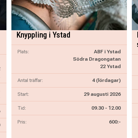
Knyppling i Ystad
Plats:
ABF i Ystad
Södra Dragongatan
r
22 Ystad
2
a
Antal träffar:
4 (lördagar)
,
Start:
29 augusti 2026
)
Pågår mellan
och
Tid:
09.30
-
12.00
6
Pris:
600:-
n
0