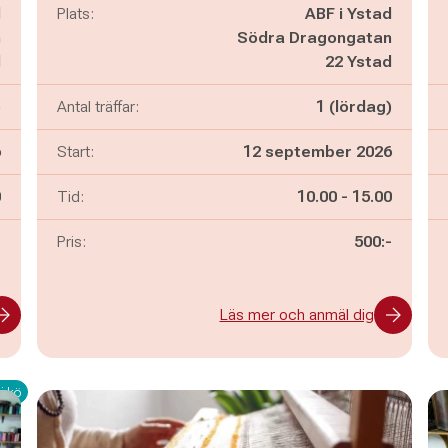
d
Plats:
ABF i Ystad
n
Södra Dragongatan
d
22 Ystad
)
Antal träffar:
1 (lördag)
6
Start:
12 september 2026
n
Pågår mellan
och
0
Tid:
10.00
-
15.00
-
Pris:
500:-
Läs mer och anmäl dig
i kö