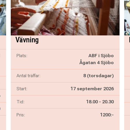
Vävning
d
Plats:
ABF i Sjöbo
D
Ågatan 4 Sjöbo
t
Antal träffar:
8 (torsdagar)
)
Start:
17 september 2026
6
Pågår mellan
och
Tid:
18.00
-
20.30
n
0
Pris:
1200:-
-