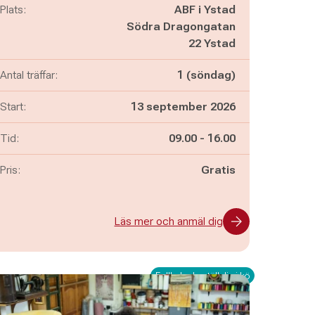
Plats:
ABF i Ystad
Södra Dragongatan
22 Ystad
Antal träffar:
1 (söndag)
Start:
13 september 2026
Pågår mellan
och
Tid:
09.00
-
16.00
Pris:
Gratis
Läs mer och anmäl dig
Fullbokad - ställ dig i kö