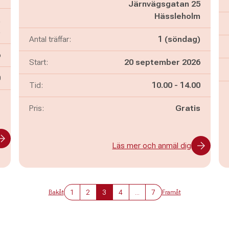
Järnvägsgatan 25
Hässleholm
,
)
Antal träffar:
1 (söndag)
6
Start:
20 september 2026
n
0
Pågår mellan
och
Tid:
10.00
-
14.00
-
Pris:
Gratis
Läs mer och anmäl dig
1
2
3
4
...
7
Bakåt
Framåt