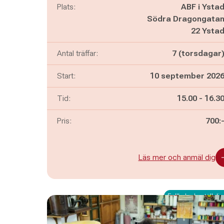
Plats:
ABF i Ysta
Södra Dragongata
22 Ysta
Antal träffar:
7 (torsdagar
Start:
10 september 202
Pågår mella
och
Tid:
15.00
-
16.3
Pris:
700:
Läs mer och anmäl dig
Fullbokad - ställ dig 