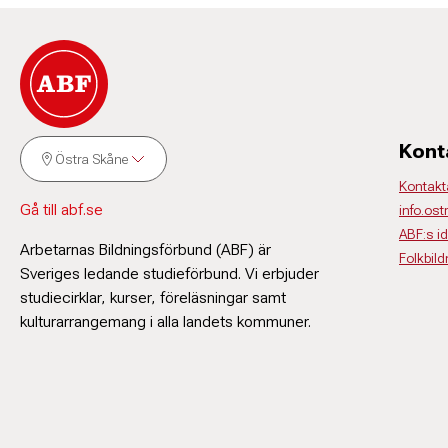
Kont
Östra Skåne
Kontakt
Gå till abf.se
info.os
ABF:s i
Arbetarnas Bildningsförbund (ABF) är
Folkbil
Sveriges ledande studieförbund. Vi erbjuder
studiecirklar, kurser, föreläsningar samt
kulturarrangemang i alla landets kommuner.