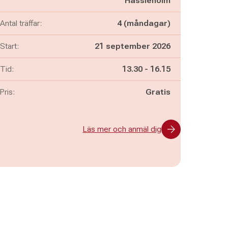
Hässleholm
Antal träffar:
4 (måndagar)
Start:
21 september 2026
Pågår mellan
och
Tid:
13.30
-
16.15
Pris:
Gratis
Läs mer och anmäl dig