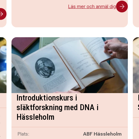
Läs mer och anmäl dig
Introduktionskurs i
släktforskning med DNA i
a
Hässleholm
n
p
Plats:
ABF Hässleholm
y