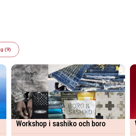
g (9)
Workshop i sashiko och boro