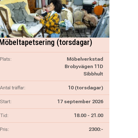
Möbeltapetsering (torsdagar)
Plats:
Möbelverkstad
Brobyvägen 11D
Sibbhult
Antal träffar:
10 (torsdagar)
Start:
17 september 2026
Pågår mellan
och
Tid:
18.00
-
21.00
Pris:
2300:-