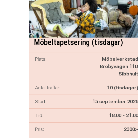
Möbeltapetsering (tisdagar)
Plats:
Möbelverksta
Brobyvägen 11
Sibbhul
Antal träffar:
10 (tisdagar
Start:
15 september 202
Pågår mella
och
Tid:
18.00
-
21.0
Pris:
2300: