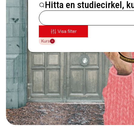
Hitta en studiecirkel, k
Visa filter
Kurs