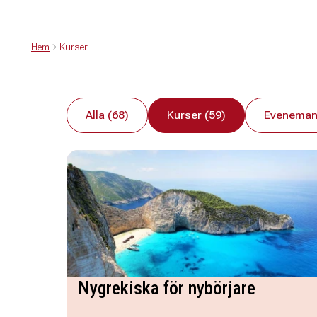
Hem
Kurser
Alla (68)
Kurser (59)
Eveneman
Nygrekiska för nybörjare