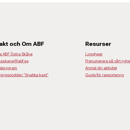
akt och Om ABF
Resurser
a ABF Östra Skåne
Logotyper
traskane@abf.se
Prenumerera på vårt nyhe
déprogram
Anmäl din aktivitet
dningspodden "Snabba kast"
Guide för rapportering