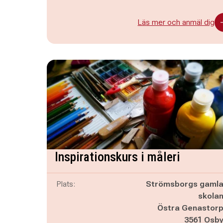
Läs mer och anmäl dig
Inspirationskurs i måleri
Plats:
Strömsborgs gaml
skola
Östra Genastor
3561 Osb