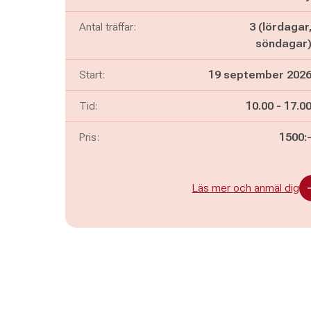
Antal träffar:
3 (lördagar
söndagar
Start:
19 september 202
Pågår mella
och
Tid:
10.00
-
17.0
Pris:
1500:
Läs mer och anmäl dig