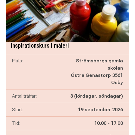
Inspirationskurs i måleri
Plats:
Strömsborgs gamla
skolan
Östra Genastorp 3561
Osby
Antal träffar:
3 (lördagar, söndagar)
Start:
19 september 2026
Pågår mellan
och
Tid:
10.00
-
17.00