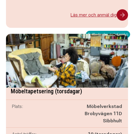
Läs mer och anmäl dig
Fullbokad - ställ dig i kö
Möbeltapetsering (torsdagar)
Plats:
Möbelverkstad
Brobyvägen 11D
Sibbhult