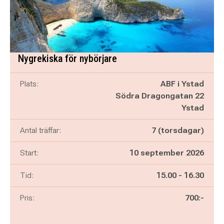
Nygrekiska för nybörjare
Plats:
ABF i Ystad
Södra Dragongatan 22
Ystad
Antal träffar:
7 (torsdagar)
Start:
10 september 2026
Pågår mellan
och
Tid:
15.00
-
16.30
Pris:
700:-