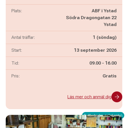
Plats:
ABF i Ystad
Södra Dragongatan 22
Ystad
Antal träffar:
1 (söndag)
Start:
13 september 2026
Pågår mellan
och
Tid:
09.00
-
16.00
Pris:
Gratis
Läs mer och anmäl dig
Fullbokad - ställ dig i kö