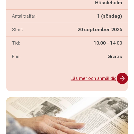
Hässleholm
Antal träffar:
1 (söndag)
Start:
20 september 2026
Pågår mellan
och
Tid:
10.00
-
14.00
Pris:
Gratis
Läs mer och anmäl dig