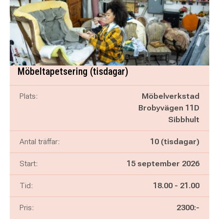
Möbeltapetsering (tisdagar)
Plats:
Möbelverkstad
Brobyvägen 11D
Sibbhult
Antal träffar:
10 (tisdagar)
Start:
15 september 2026
Pågår mellan
och
Tid:
18.00
-
21.00
Pris:
2300:-