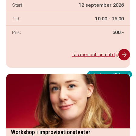
Start:
12 september 2026
Pågår mellan
och
Tid:
10.00
-
15.00
Pris:
500:-
Läs mer och anmäl dig
Fullbokad - ställ dig i kö
Workshop i improvisationsteater