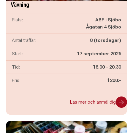
Vävning
Plats:
ABF i Sjöbo
Ågatan 4 Sjöbo
Antal träffar:
8 (torsdagar)
Start:
17 september 2026
Pågår mellan
och
Tid:
18.00
-
20.30
Pris:
1200:-
Läs mer och anmäl dig