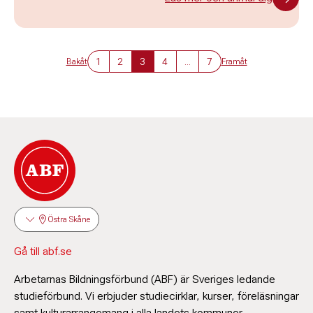
1
2
3
4
...
7
Bakåt
Framåt
Östra Skåne
Gå till abf.se
Arbetarnas Bildningsförbund (ABF) är Sveriges ledande
studieförbund. Vi erbjuder studiecirklar, kurser, föreläsningar
samt kulturarrangemang i alla landets kommuner.