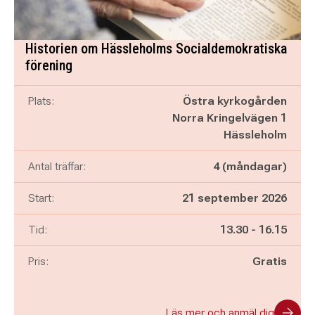
Historien om Hässleholms Socialdemokratiska
förening
Plats:
Östra kyrkogården
Norra Kringelvägen 1
Hässleholm
Antal träffar:
4 (måndagar)
Start:
21 september 2026
Pågår mellan
och
Tid:
13.30
-
16.15
Pris:
Gratis
Läs mer och anmäl dig