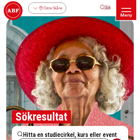
Sök
Östra Skåne
Meny
Sökresultat
Hitta en studiecirkel, kurs eller event