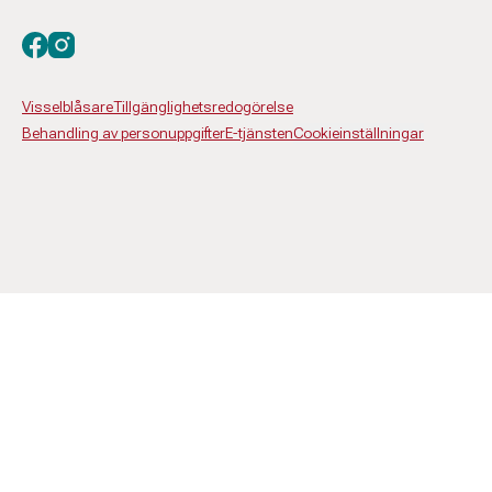
Besök oss på facebook
Besök oss på instagram
Visselblåsare
Tillgänglighetsredogörelse
Behandling av personuppgifter
E-tjänsten
Cookieinställningar