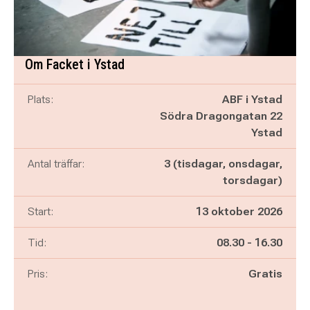
Om Facket i Ystad
Plats:
ABF i Ystad
Södra Dragongatan 22
Ystad
Antal träffar:
3 (tisdagar, onsdagar,
torsdagar)
Start:
13 oktober 2026
Pågår mellan
och
Tid:
08.30
-
16.30
Pris:
Gratis