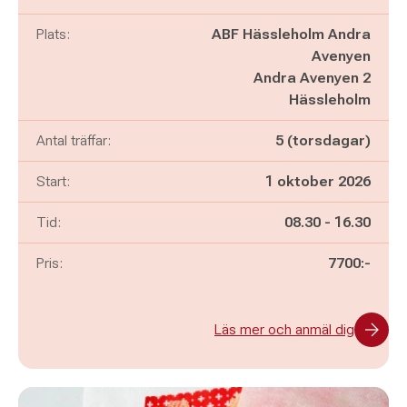
Plats:
ABF Hässleholm Andra
Avenyen
Andra Avenyen 2
Hässleholm
Antal träffar:
5 (torsdagar)
Start:
1 oktober 2026
Pågår mellan
och
Tid:
08.30
-
16.30
Pris:
7700:-
Läs mer och anmäl dig