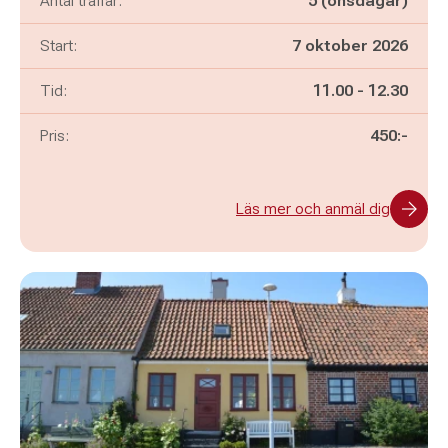
Antal träffar:
5 (onsdagar)
Start:
7 oktober 2026
Pågår mellan
och
Tid:
11.00
-
12.30
Pris:
450:-
Läs mer och anmäl dig