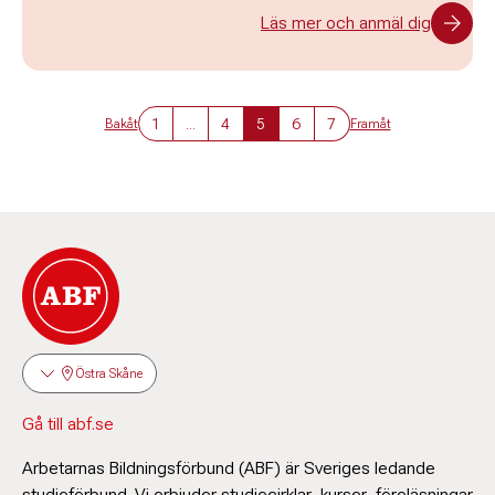
Läs mer och anmäl dig
1
...
4
5
6
7
Bakåt
Framåt
Östra Skåne
Gå till abf.se
Arbetarnas Bildningsförbund (ABF) är Sveriges ledande
studieförbund. Vi erbjuder studiecirklar, kurser, föreläsningar