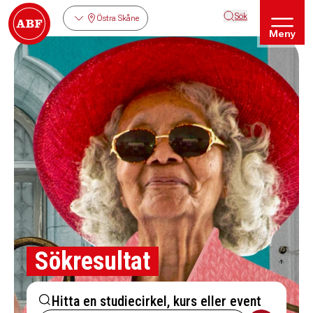
Sök
Östra Skåne
Meny
Sökresultat
Hitta en studiecirkel, kurs eller event