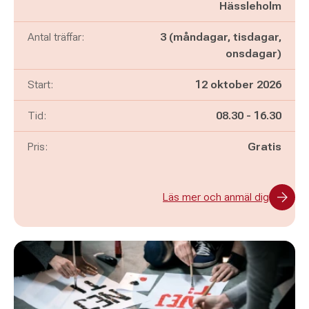
Hässleholm
Antal träffar:
3 (måndagar, tisdagar,
onsdagar)
Start:
12 oktober 2026
Pågår mellan
och
Tid:
08.30
-
16.30
Pris:
Gratis
Läs mer och anmäl dig