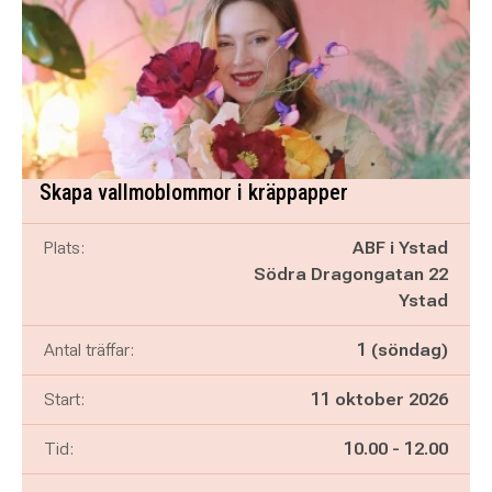
Skapa vallmoblommor i kräppapper
Plats:
ABF i Ystad
Södra Dragongatan 22
Ystad
Antal träffar:
1 (söndag)
Start:
11 oktober 2026
Pågår mellan
och
Tid:
10.00
-
12.00