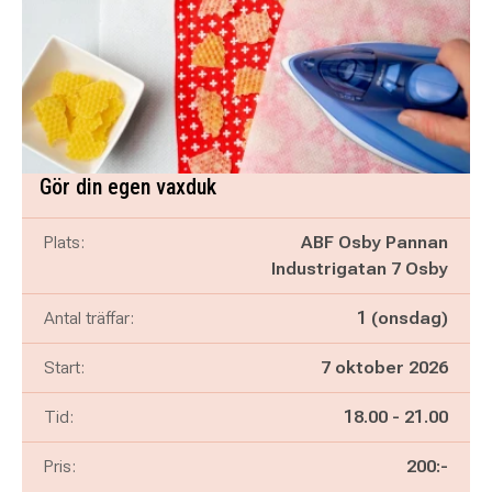
Gör din egen vaxduk
Plats:
ABF Osby Pannan
Industrigatan 7 Osby
Antal träffar:
1 (onsdag)
Start:
7 oktober 2026
Pågår mellan
och
Tid:
18.00
-
21.00
Pris:
200:-