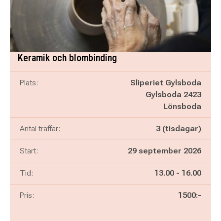
Keramik och blombinding
Plats:
Sliperiet Gylsboda
Gylsboda 2423
Lönsboda
Antal träffar:
3 (tisdagar)
Start:
29 september 2026
Pågår mellan
och
Tid:
13.00
-
16.00
Pris:
1500:-