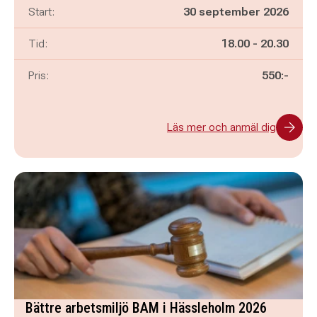
Start:
30 september 2026
Pågår mellan
och
Tid:
18.00
-
20.30
Pris:
550:-
Läs mer och anmäl dig
Bättre arbetsmiljö BAM i Hässleholm 2026