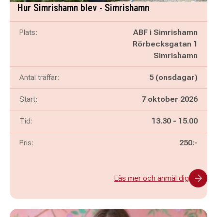
Hur Simrishamn blev - Simrishamn
Plats:
ABF i Simrishamn
Rörbecksgatan 1
Simrishamn
Antal träffar:
5 (onsdagar)
Start:
7 oktober 2026
Pågår mellan
och
Tid:
13.30
-
15.00
Pris:
250:-
Läs mer och anmäl dig