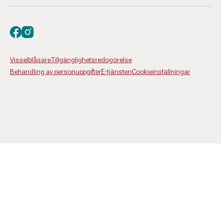
Besök oss på facebook
Besök oss på instagram
Visselblåsare
Tillgänglighetsredogörelse
Behandling av personuppgifter
E-tjänsten
Cookieinställningar