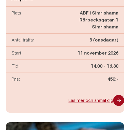
Plats:
ABF i Simrishamn
Rörbecksgatan 1
Simrishamn
Antal träffar:
3 (onsdagar)
Start:
11 november 2026
Pågår mellan
och
Tid:
14.00
-
16.30
Pris:
450:-
Läs mer och anmäl dig