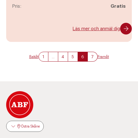
Pris:
Gratis
Läs mer och anmäl dig
1
...
4
5
6
7
Bakåt
Framåt
Östra Skåne