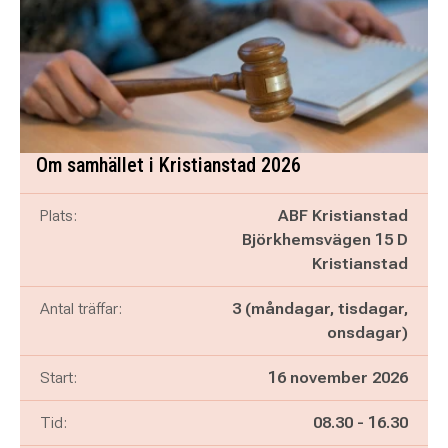
Om samhället i Kristianstad 2026
Plats:
ABF Kristianstad
Björkhemsvägen 15 D
Kristianstad
Antal träffar:
3 (måndagar, tisdagar,
onsdagar)
Start:
16 november 2026
Pågår mellan
och
Tid:
08.30
-
16.30