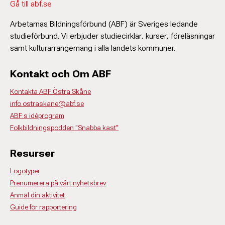
Gå till abf.se
Arbetarnas Bildningsförbund (ABF) är Sveriges ledande
studieförbund. Vi erbjuder studiecirklar, kurser, föreläsningar
samt kulturarrangemang i alla landets kommuner.
Kontakt och Om ABF
Kontakta ABF Östra Skåne
info.ostraskane@abf.se
ABF:s idéprogram
Folkbildningspodden "Snabba kast"
Resurser
Logotyper
Prenumerera på vårt nyhetsbrev
Anmäl din aktivitet
Guide för rapportering