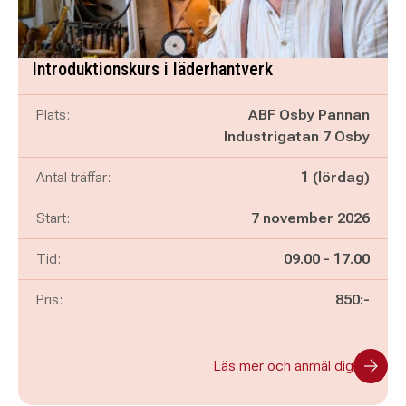
Introduktionskurs i läderhantverk
Plats:
ABF Osby Pannan
Industrigatan 7 Osby
Antal träffar:
1 (lördag)
Start:
7 november 2026
Pågår mellan
och
Tid:
09.00
-
17.00
Pris:
850:-
Läs mer och anmäl dig