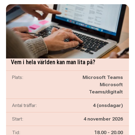
Vem i hela världen kan man lita på?
Plats:
Microsoft Teams
Microsoft
Teams/digitalt
Antal träffar:
4 (onsdagar)
Start:
4 november 2026
Pågår mellan
och
Tid:
18.00
-
20.00