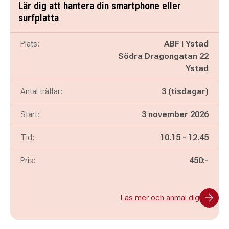
Lär dig att hantera din smartphone eller
surfplatta
Plats:
ABF i Ystad
Södra Dragongatan 22
Ystad
Antal träffar:
3 (tisdagar)
Start:
3 november 2026
Pågår mellan
och
Tid:
10.15
-
12.45
Pris:
450:-
Läs mer och anmäl dig