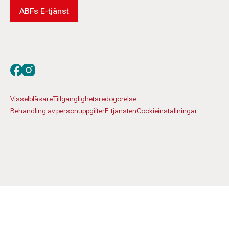
ABFs E-tjänst
Besök oss på facebook
Besök oss på instagram
Visselblåsare
Tillgänglighetsredogörelse
Behandling av personuppgifter
E-tjänsten
Cookieinställningar