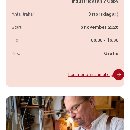
Industrigatan 7 Osby
Antal träffar:
3 (torsdagar)
Start:
5 november 2026
Pågår mellan
och
Tid:
08.30
-
16.30
Pris:
Gratis
Läs mer och anmäl dig