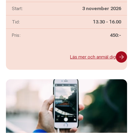
Start:
3 november 2026
Pågår mellan
och
Tid:
13.30
-
16.00
Pris:
450:-
Läs mer och anmäl dig