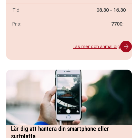
Pågår mellan
och
Tid:
08.30
-
16.30
Pris:
7700:-
Läs mer och anmäl dig
Lär dig att hantera din smartphone eller
surfplatta