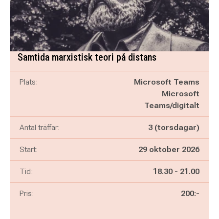
Samtida marxistisk teori på distans
Plats:
Microsoft Teams
Microsoft
Teams/digitalt
Antal träffar:
3 (torsdagar)
Start:
29 oktober 2026
Pågår mellan
och
Tid:
18.30
-
21.00
Pris:
200:-