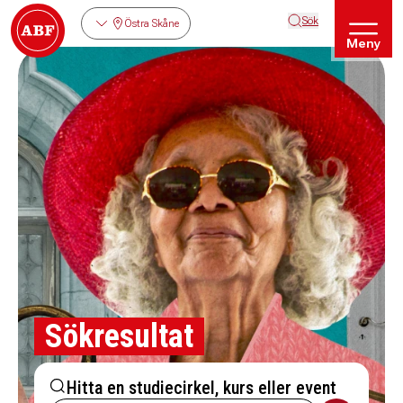
Sök
Östra Skåne
Meny
Sökresultat
Hitta en studiecirkel, kurs eller event