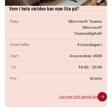
Vem i hela världen kan man lita på?
Plats:
Microsoft Teams
Microsoft
Teams/digitalt
Antal träffar:
4 (onsdagar)
Start:
4 november 2026
Pågår mellan
och
Tid:
18.00
-
20.00
Pris:
Gratis
Läs mer och anmäl dig