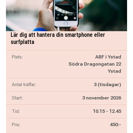
Lär dig att hantera din smartphone eller
surfplatta
Plats:
ABF i Ystad
Södra Dragongatan 22
Ystad
Antal träffar:
3 (tisdagar)
Start:
3 november 2026
Pågår mellan
och
Tid:
10.15
-
12.45
Pris:
450:-