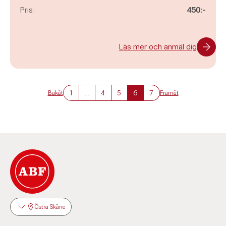
Pris:
450:-
Läs mer och anmäl dig
1
...
4
5
6
7
Bakåt
Framåt
Östra Skåne