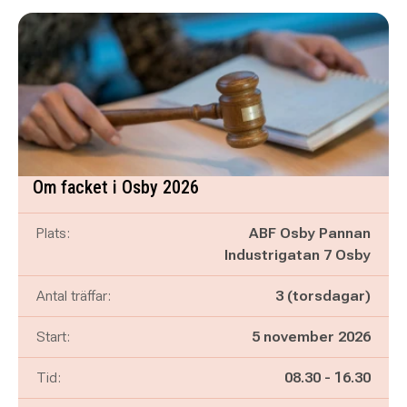
Om facket i Osby 2026
Plats:
ABF Osby Pannan
Industrigatan 7 Osby
Antal träffar:
3 (torsdagar)
Start:
5 november 2026
Pågår mellan
och
Tid:
08.30
-
16.30