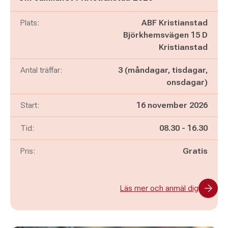
Plats:
ABF Kristianstad
Björkhemsvägen 15 D
Kristianstad
Antal träffar:
3 (måndagar, tisdagar,
onsdagar)
Start:
16 november 2026
Pågår mellan
och
Tid:
08.30
-
16.30
Pris:
Gratis
Läs mer och anmäl dig