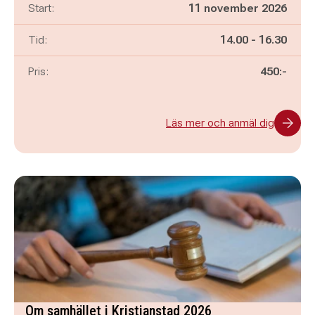
Start:
11 november 2026
Pågår mellan
och
Tid:
14.00
-
16.30
Pris:
450:-
Läs mer och anmäl dig
Om samhället i Kristianstad 2026