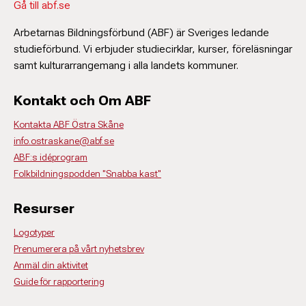
Gå till abf.se
Arbetarnas Bildningsförbund (ABF) är Sveriges ledande
studieförbund. Vi erbjuder studiecirklar, kurser, föreläsningar
samt kulturarrangemang i alla landets kommuner.
Kontakt och Om ABF
Kontakta ABF Östra Skåne
info.ostraskane@abf.se
ABF:s idéprogram
Folkbildningspodden "Snabba kast"
Resurser
Logotyper
Prenumerera på vårt nyhetsbrev
Anmäl din aktivitet
Guide för rapportering