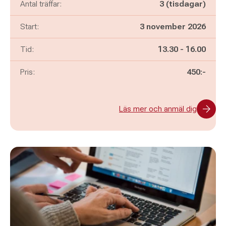
Antal träffar:
3 (tisdagar)
Start:
3 november 2026
Pågår mellan
och
Tid:
13.30
-
16.00
Pris:
450:-
Läs mer och anmäl dig