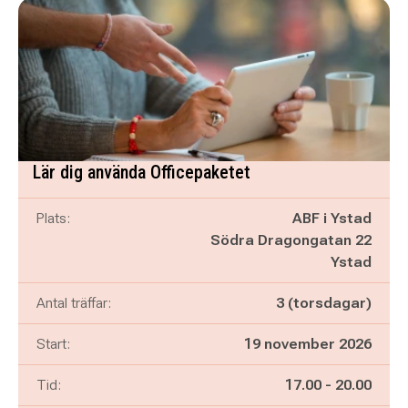
Lär dig använda Officepaketet
Plats:
ABF i Ystad
Södra Dragongatan 22
Ystad
Antal träffar:
3 (torsdagar)
Start:
19 november 2026
Pågår mellan
och
Tid:
17.00
-
20.00