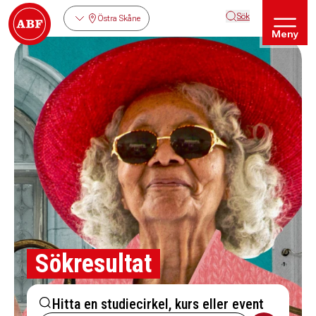
Sök
Östra Skåne
Meny
Sökresultat
Hitta en studiecirkel, kurs eller event