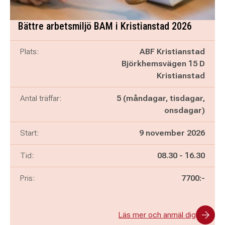
Bättre arbetsmiljö BAM i Kristianstad 2026
Plats:
ABF Kristianstad
Björkhemsvägen 15 D
Kristianstad
Antal träffar:
5 (måndagar, tisdagar,
onsdagar)
Start:
9 november 2026
Pågår mellan
och
Tid:
08.30
-
16.30
Pris:
7700:-
Läs mer och anmäl dig