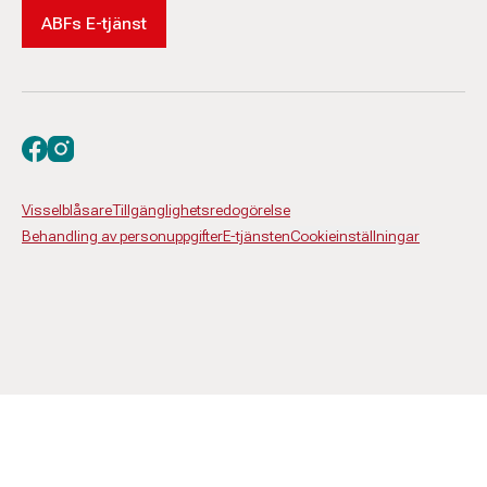
ABFs E-tjänst
Besök oss på facebook
Besök oss på instagram
Visselblåsare
Tillgänglighetsredogörelse
Behandling av personuppgifter
E-tjänsten
Cookieinställningar