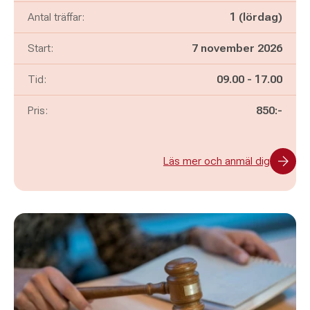
Antal träffar:
1 (lördag)
Start:
7 november 2026
Pågår mellan
och
Tid:
09.00
-
17.00
Pris:
850:-
Läs mer och anmäl dig