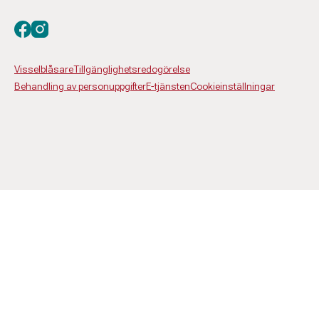
Besök oss på facebook
Besök oss på instagram
Visselblåsare
Tillgänglighetsredogörelse
Behandling av personuppgifter
E-tjänsten
Cookieinställningar