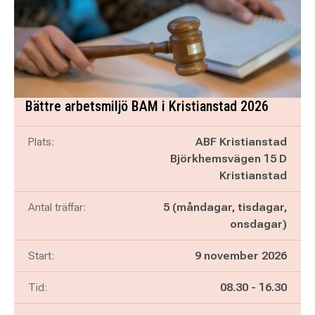
Bättre arbetsmiljö BAM i Kristianstad 2026
Plats:
ABF Kristianstad
Björkhemsvägen 15 D
Kristianstad
Antal träffar:
5 (måndagar, tisdagar,
onsdagar)
Start:
9 november 2026
Pågår mellan
och
Tid:
08.30
-
16.30