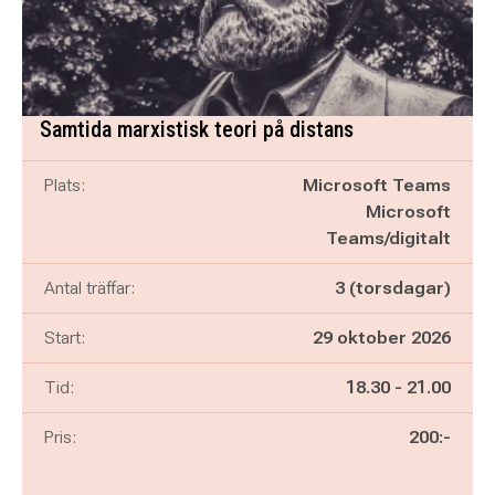
Samtida marxistisk teori på distans
Plats:
Microsoft Teams
Microsoft
Teams/digitalt
Antal träffar:
3 (torsdagar)
Start:
29 oktober 2026
Pågår mellan
och
Tid:
18.30
-
21.00
Pris:
200:-