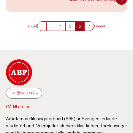
1
...
4
5
6
7
Bakåt
Framåt
Östra Skåne
Gå till abf.se
Arbetarnas Bildningsförbund (ABF) är Sveriges ledande
studieförbund. Vi erbjuder studiecirklar, kurser, föreläsningar
samt kulturarrangemang i alla landets kommuner.