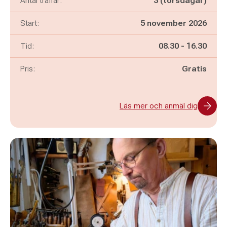
Antal träffar:
3 (torsdagar)
Start:
5 november 2026
Pågår mellan
och
Tid:
08.30
-
16.30
Pris:
Gratis
Läs mer och anmäl dig