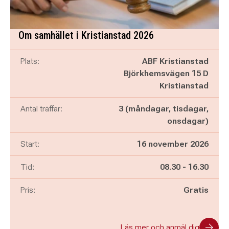
Om samhället i Kristianstad 2026
Plats:
ABF Kristianstad
Björkhemsvägen 15 D
Kristianstad
Antal träffar:
3 (måndagar, tisdagar,
onsdagar)
Start:
16 november 2026
Pågår mellan
och
Tid:
08.30
-
16.30
Pris:
Gratis
Läs mer och anmäl dig