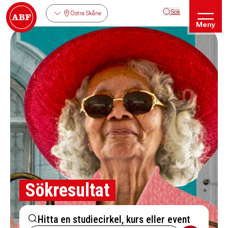
Sök
Östra Skåne
Meny
Sökresultat
Hitta en studiecirkel, kurs eller event