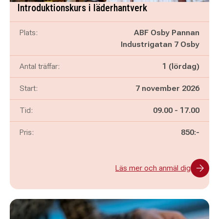
Introduktionskurs i läderhantverk
Plats:
ABF Osby Pannan
Industrigatan 7 Osby
Antal träffar:
1 (lördag)
Start:
7 november 2026
Pågår mellan
och
Tid:
09.00
-
17.00
Pris:
850:-
Läs mer och anmäl dig