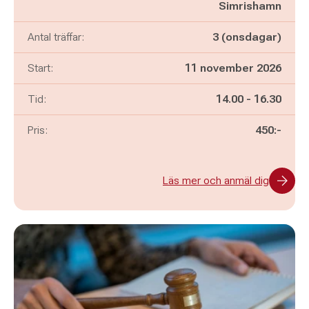
Simrishamn
Antal träffar:
3 (onsdagar)
Start:
11 november 2026
Pågår mellan
och
Tid:
14.00
-
16.30
Pris:
450:-
Läs mer och anmäl dig