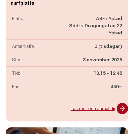
surfplatta
Plats:
ABF i Ystad
Södra Dragongatan 22
Ystad
Antal träffar:
3 (tisdagar)
Start:
3 november 2026
Pågår mellan
och
Tid:
10.15
-
12.45
Pris:
450:-
Läs mer och anmäl dig