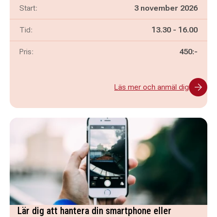
Start:
3 november 2026
Pågår mellan
och
Tid:
13.30
-
16.00
Pris:
450:-
Läs mer och anmäl dig
Lär dig att hantera din smartphone eller