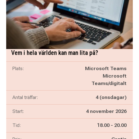
Vem i hela världen kan man lita på?
Plats:
Microsoft Teams
Microsoft
Teams/digitalt
Antal träffar:
4 (onsdagar)
Start:
4 november 2026
Pågår mellan
och
Tid:
18.00
-
20.00