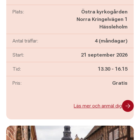
Plats:
Östra kyrkogården
Norra Kringelvägen 1
Hässleholm
Antal träffar:
4 (måndagar)
Start:
21 september 2026
Pågår mellan
och
Tid:
13.30
-
16.15
Pris:
Gratis
Läs mer och anmäl dig