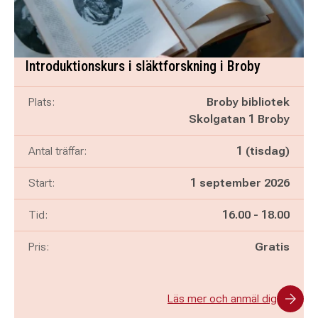
Introduktionskurs i släktforskning i Broby
Plats:
Broby bibliotek
Skolgatan 1 Broby
Antal träffar:
1 (tisdag)
Start:
1 september 2026
Pågår mellan
och
Tid:
16.00
-
18.00
Pris:
Gratis
Läs mer och anmäl dig