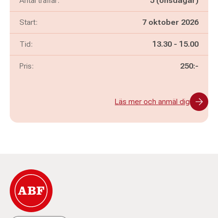
Antal träffar:
5 (onsdagar)
Start:
7 oktober 2026
Pågår mellan
och
Tid:
13.30
-
15.00
Pris:
250:-
Läs mer och anmäl dig