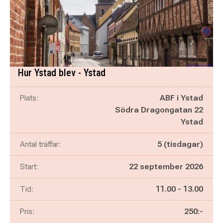
Hur Ystad blev - Ystad
Plats:
ABF i Ystad
Södra Dragongatan 22
Ystad
Antal träffar:
5 (tisdagar)
Start:
22 september 2026
Pågår mellan
och
Tid:
11.00
-
13.00
Pris:
250:-