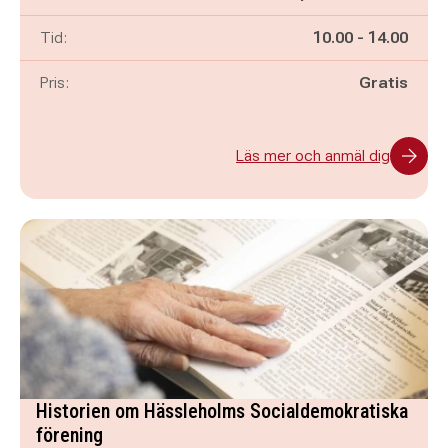
Pågår mellan
och
Tid:
10.00
-
14.00
Pris:
Gratis
Läs mer och anmäl dig
Historien om Hässleholms Socialdemokratiska
förening