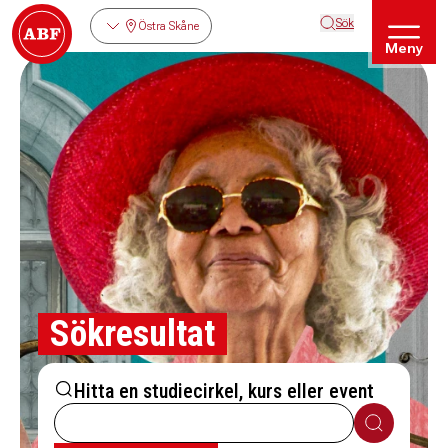
Sök
Östra Skåne
Meny
Sökresultat
Hitta en studiecirkel, kurs eller event
Sök