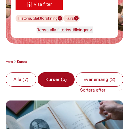
Visa filter
Historia, Släktforskning
Kurs
Rensa alla filterinställningar
Hem
Kurser
Alla (7)
Kurser (5)
Evenemang (2)