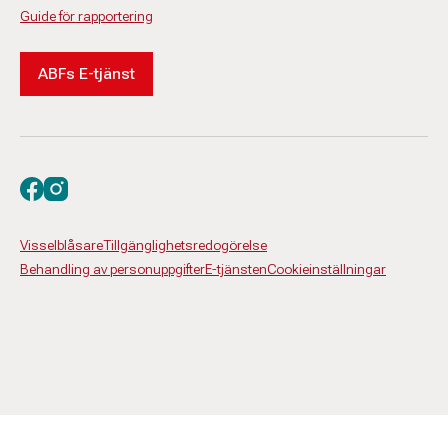
Guide för rapportering
ABFs E-tjänst
Besök oss på facebook
Besök oss på instagram
Visselblåsare
Tillgänglighetsredogörelse
Behandling av personuppgifter
E-tjänsten
Cookieinställningar