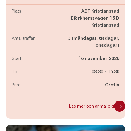
Plats:
ABF Kristianstad
Björkhemsvägen 15 D
Kristianstad
Antal träffar:
3 (måndagar, tisdagar,
onsdagar)
Start:
16 november 2026
Pågår mellan
och
Tid:
08.30
-
16.30
Pris:
Gratis
Läs mer och anmäl dig