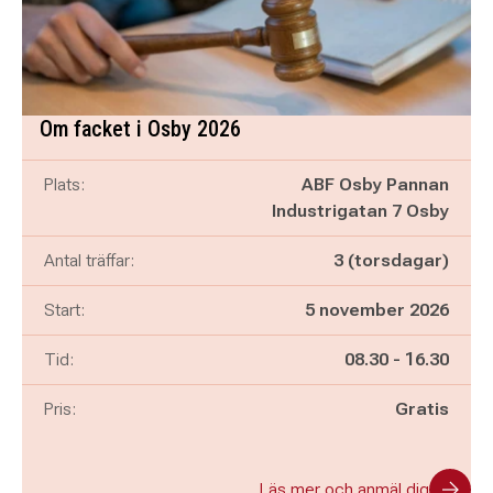
Om facket i Osby 2026
Plats:
ABF Osby Pannan
Industrigatan 7 Osby
Antal träffar:
3 (torsdagar)
Start:
5 november 2026
Pågår mellan
och
Tid:
08.30
-
16.30
Pris:
Gratis
Läs mer och anmäl dig