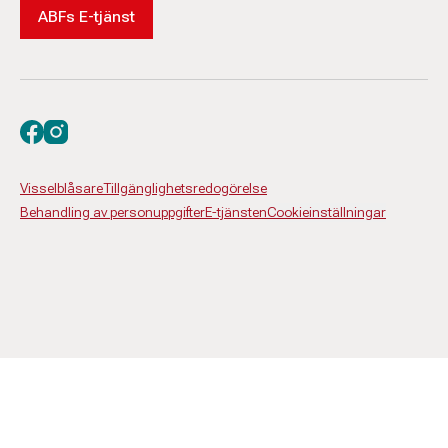
ABFs E-tjänst
Besök oss på facebook
Besök oss på instagram
Visselblåsare
Tillgänglighetsredogörelse
Behandling av personuppgifter
E-tjänsten
Cookieinställningar