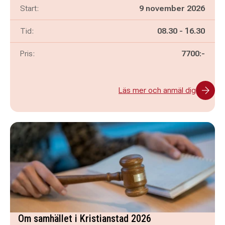
Start:
9 november 2026
Pågår mellan
och
Tid:
08.30
-
16.30
Pris:
7700:-
Läs mer och anmäl dig
Om samhället i Kristianstad 2026