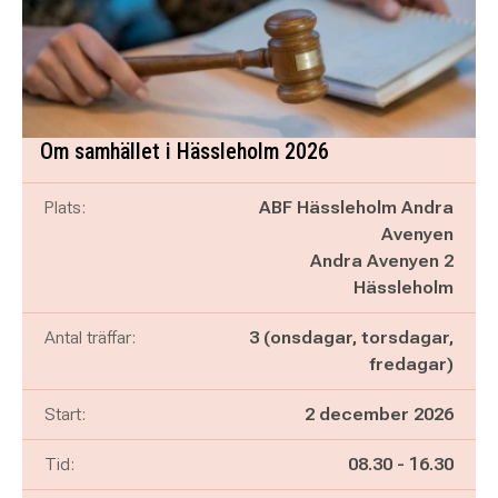
Om samhället i Hässleholm 2026
Plats:
ABF Hässleholm Andra
Avenyen
Andra Avenyen 2
Hässleholm
Antal träffar:
3 (onsdagar, torsdagar,
fredagar)
Start:
2 december 2026
Pågår mellan
och
Tid:
08.30
-
16.30