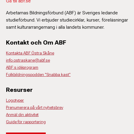
Gå till abf.se
Arbetarnas Bildningsförbund (ABF) är Sveriges ledande
studieförbund. Vi erbjuder studiecirklar, kurser, föreläsningar
samt kulturarrangemang i alla landets kommuner.
Kontakt och Om ABF
Kontakta ABF Östra Skåne
info.ostraskane@abf.se
ABF:s idéprogram
Folkbildningspodden "Snabba kast"
Resurser
Logotyper
Prenumerera på vårt nyhetsbrev
Anmäl din aktivitet
Guide för rapportering