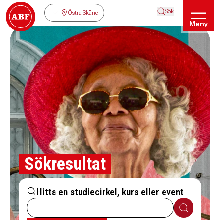
Sök
Östra Skåne
Meny
Sökresultat
Hitta en studiecirkel, kurs eller event
Sök