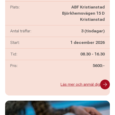
Plats:
ABF Kristianstad
Björkhemsvägen 15 D
Kristianstad
Antal träffar:
3 (tisdagar)
Start:
1 december 2026
Pågår mellan
och
Tid:
08.30
-
16.30
Pris:
5600:-
Läs mer och anmäl dig