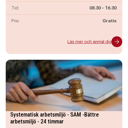
Pågår mellan
och
Tid:
08.30
-
16.30
Pris:
Gratis
Läs mer och anmäl dig
Systematisk arbetsmiljö - SAM -Bättre
arbetsmiljö - 24 timmar