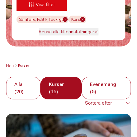
Visa filter
Samhälle, Politik, Fackligt
Kurs
Rensa alla filterinställningar
Hem
Kurser
Alla
Kurser
Evenemang
(20)
(15)
(5)