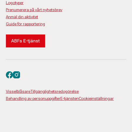
Logotyper
Prenumerera på vårt nyhetsbrev
Anmäl din aktivitet
Guide för rapportering
ABFs E-tjänst
Besök oss på facebook
Besök oss på instagram
Visselblåsare
Tillgänglighetsredogörelse
Behandling av personuppgifter
E-tjänsten
Cookieinställningar