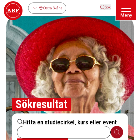
Sök
Östra Skåne
Meny
Sökresultat
Hitta en studiecirkel, kurs eller event
Sök