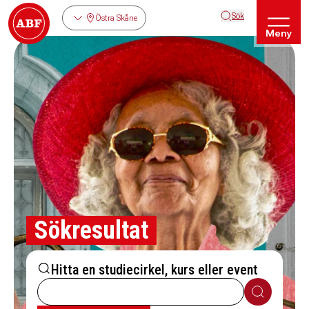
Sök
Östra Skåne
Meny
Sökresultat
Hitta en studiecirkel, kurs eller event
Sök