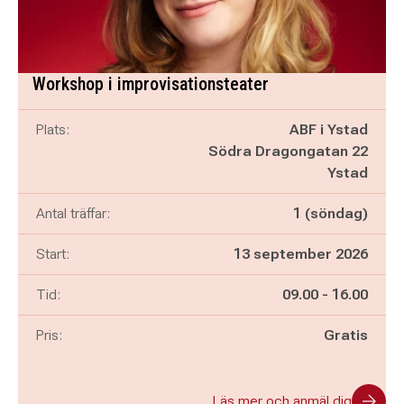
Workshop i improvisationsteater
Plats:
ABF i Ystad
Södra Dragongatan 22
Ystad
Antal träffar:
1 (söndag)
Start:
13 september 2026
Pågår mellan
och
Tid:
09.00
-
16.00
Pris:
Gratis
Läs mer och anmäl dig