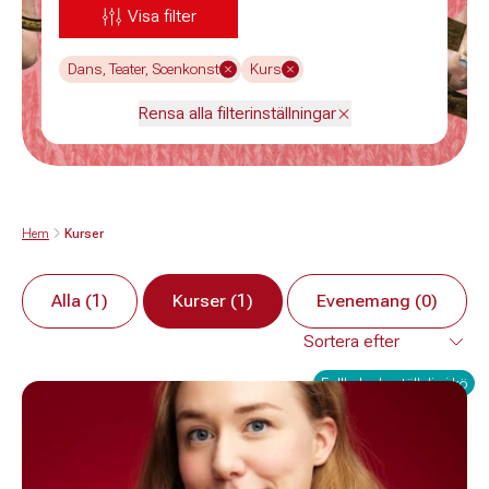
Visa filter
Dans, Teater, Scenkonst
Kurs
Rensa alla filterinställningar
Hem
Kurser
Alla (1)
Kurser (1)
Evenemang (0)
Fullbokad - ställ dig i kö