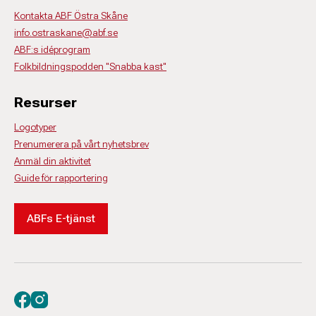
Kontakta ABF Östra Skåne
info.ostraskane@abf.se
ABF:s idéprogram
Folkbildningspodden "Snabba kast"
Resurser
Logotyper
Prenumerera på vårt nyhetsbrev
Anmäl din aktivitet
Guide för rapportering
ABFs E-tjänst
Besök oss på facebook
Besök oss på instagram