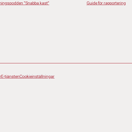
dningspodden "Snabba kast"
Guide för rapportering
r
E-tjänsten
Cookieinställningar