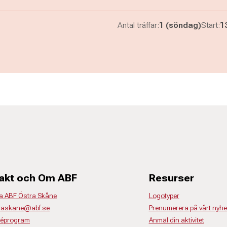
Antal träffar:
1 (söndag)
Start:
1
akt och Om ABF
Resurser
a ABF Östra Skåne
Logotyper
traskane@abf.se
Prenumerera på vårt nyhe
déprogram
Anmäl din aktivitet