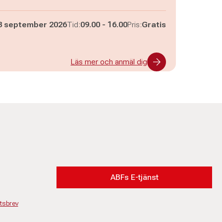
Pågår mellan
och
3 september 2026
Tid:
09.00
-
16.00
Pris:
Gratis
Läs mer och anmäl dig
ABFs E-tjänst
tsbrev