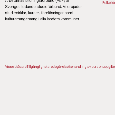
Arbetarnas Bildningsförbund (ABF) är
Folkbil
Sveriges ledande studieförbund. Vi erbjuder
studiecirklar, kurser, föreläsningar samt
kulturarrangemang i alla landets kommuner.
Visselblåsare
Tillgänglighetsredogörelse
Behandling av personuppgifte