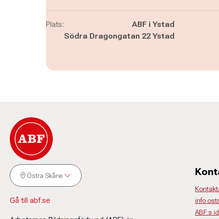
Plats:
ABF i Ystad
Södra Dragongatan 22 Ystad
Kont
Östra Skåne
Kontakt
Gå till abf.se
info.os
ABF:s i