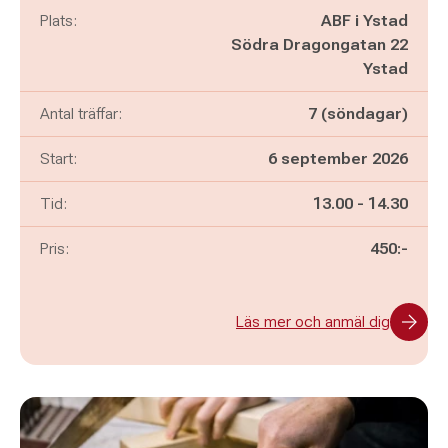
Plats:
ABF i Ystad
Södra Dragongatan 22
Ystad
Antal träffar:
7 (söndagar)
Start:
6 september 2026
Pågår mellan
och
Tid:
13.00
-
14.30
Pris:
450:-
Läs mer och anmäl dig