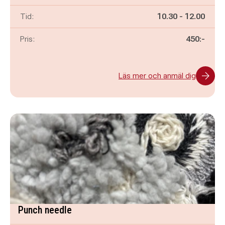
Pågår mellan
och
Tid:
10.30
-
12.00
Pris:
450:-
Läs mer och anmäl dig
Punch needle