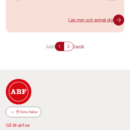
Läs mer och anmäl dig
1
2
Bakåt
Framåt
Östra Skåne
Gå till abf.se