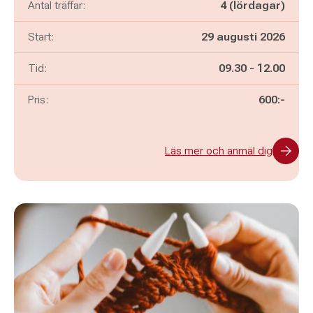
Antal träffar:
4 (lördagar)
Start:
29 augusti 2026
Pågår mellan
och
Tid:
09.30
-
12.00
Pris:
600:-
Läs mer och anmäl dig