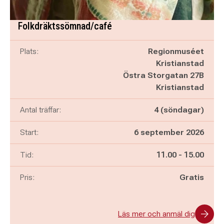
Folkdräktssömnad/café
Plats:
Regionmuséet
Kristianstad
Östra Storgatan 27B
Kristianstad
Antal träffar:
4 (söndagar)
Start:
6 september 2026
Pågår mellan
och
Tid:
11.00
-
15.00
Pris:
Gratis
Läs mer och anmäl dig