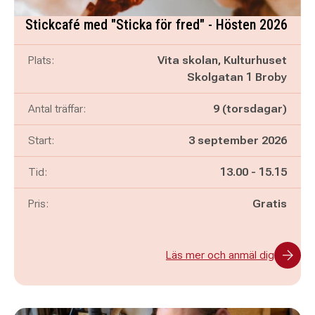
Stickcafé med "Sticka för fred" - Hösten 2026
Plats:
Vita skolan, Kulturhuset
Skolgatan 1 Broby
Antal träffar:
9 (torsdagar)
Start:
3 september 2026
Pågår mellan
och
Tid:
13.00
-
15.15
Pris:
Gratis
Läs mer och anmäl dig