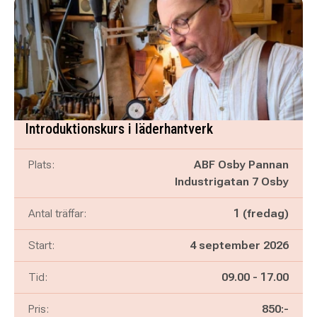
Introduktionskurs i läderhantverk
Plats:
ABF Osby Pannan
Industrigatan 7 Osby
Antal träffar:
1 (fredag)
Start:
4 september 2026
Pågår mellan
och
Tid:
09.00
-
17.00
Pris:
850:-