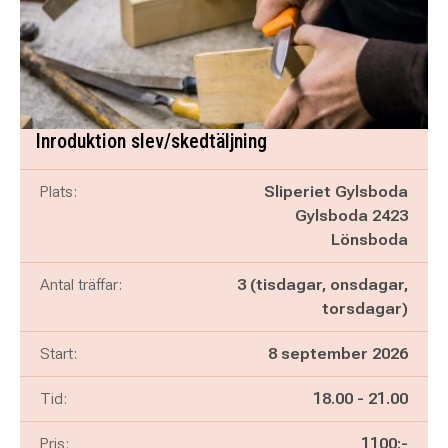
Inroduktion slev/skedtäljning
Plats:
Sliperiet Gylsboda
Gylsboda 2423
Lönsboda
Antal träffar:
3 (tisdagar, onsdagar,
torsdagar)
Start:
8 september 2026
Pågår mellan
och
Tid:
18.00
-
21.00
Pris:
1100:-