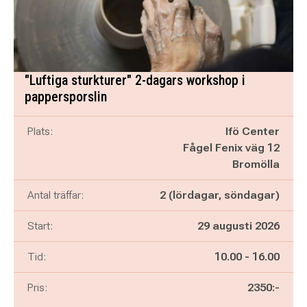
"Luftiga sturkturer" 2-dagars workshop i
pappersporslin
Plats:
Ifö Center
Fågel Fenix väg 12
Bromölla
Antal träffar:
2 (lördagar, söndagar)
Start:
29 augusti 2026
Pågår mellan
och
Tid:
10.00
-
16.00
Pris:
2350:-