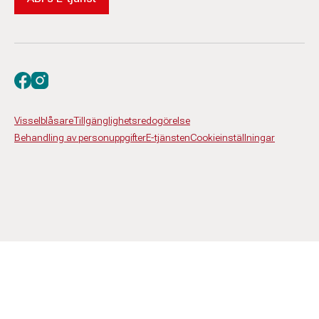
Besök oss på facebook
Besök oss på instagram
Visselblåsare
Tillgänglighetsredogörelse
Behandling av personuppgifter
E-tjänsten
Cookieinställningar