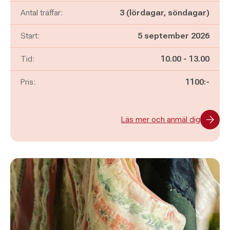
Antal träffar:
3 (lördagar, söndagar)
Start:
5 september 2026
Pågår mellan
och
Tid:
10.00
-
13.00
Pris:
1100:-
Läs mer och anmäl dig