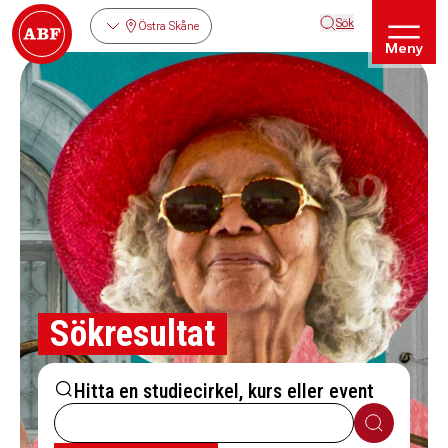
Sök
Östra Skåne
Meny
Sökresultat
Hitta en studiecirkel, kurs eller event
Sök