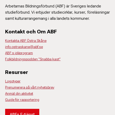
Arbetarnas Bildningsförbund (ABF) är Sveriges ledande
studieförbund. Vi erbjuder studiecirklar, kurser, föreläsningar
samt kulturarrangemang i alla landets kommuner.
Kontakt och Om ABF
Kontakta ABF Östra Skåne
info.ostraskane@abf.se
ABF:s idéprogram
Folkbildningspodden "Snabba kast"
Resurser
Logotyper
Prenumerera på vårt nyhetsbrev
Anmäl din aktivitet
Guide för rapportering
ABFs E-tjänst