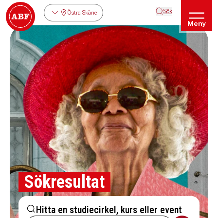
Sök
Östra Skåne
Meny
Sökresultat
Hitta en studiecirkel, kurs eller event