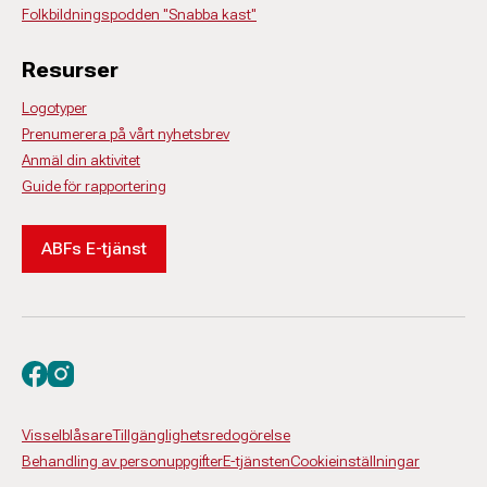
Folkbildningspodden "Snabba kast"
Resurser
Logotyper
Prenumerera på vårt nyhetsbrev
Anmäl din aktivitet
Guide för rapportering
ABFs E-tjänst
Besök oss på facebook
Besök oss på instagram
Visselblåsare
Tillgänglighetsredogörelse
Behandling av personuppgifter
E-tjänsten
Cookieinställningar