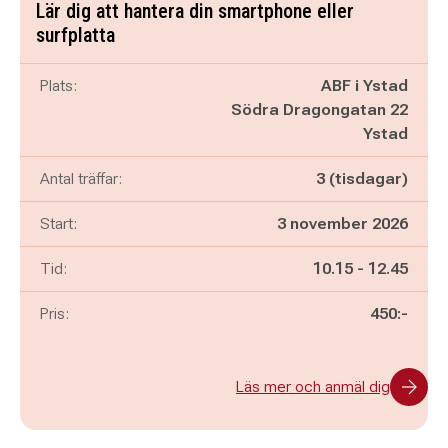
Lär dig att hantera din smartphone eller
surfplatta
Plats:
ABF i Ystad
Södra Dragongatan 22
Ystad
Antal träffar:
3 (tisdagar)
Start:
3 november 2026
Pågår mellan
och
Tid:
10.15
-
12.45
Pris:
450:-
Läs mer och anmäl dig