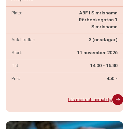
Plats:
ABF i Simrishamn
Rörbecksgatan 1
Simrishamn
Antal träffar:
3 (onsdagar)
Start:
11 november 2026
Pågår mellan
och
Tid:
14.00
-
16.30
Pris:
450:-
Läs mer och anmäl dig