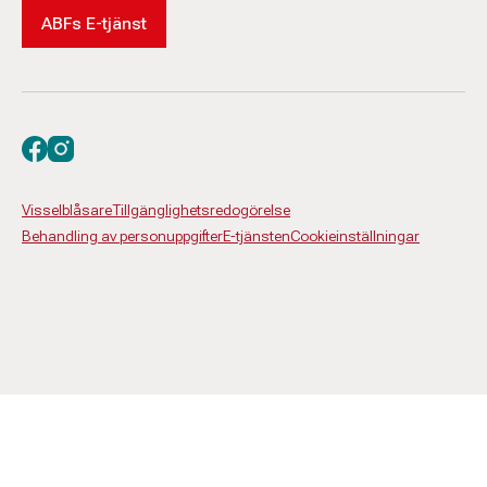
ABFs E-tjänst
Besök oss på facebook
Besök oss på instagram
Visselblåsare
Tillgänglighetsredogörelse
Behandling av personuppgifter
E-tjänsten
Cookieinställningar