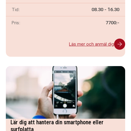
Pågår mellan
och
Tid:
08.30
-
16.30
Pris:
7700:-
Läs mer och anmäl dig
Lär dig att hantera din smartphone eller
surfplatta