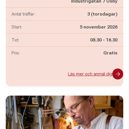
Industrigatan 7 Osby
Antal träffar:
3 (torsdagar)
Start:
5 november 2026
Pågår mellan
och
Tid:
08.30
-
16.30
Pris:
Gratis
Läs mer och anmäl dig