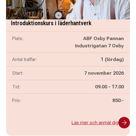
Introduktionskurs i läderhantverk
Plats:
ABF Osby Pannan
Industrigatan 7 Osby
Antal träffar:
1 (lördag)
Start:
7 november 2026
Pågår mellan
och
Tid:
09.00
-
17.00
Pris:
850:-
Läs mer och anmäl dig