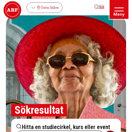
Sök
Östra Skåne
Meny
Sökresultat
Hitta en studiecirkel, kurs eller event