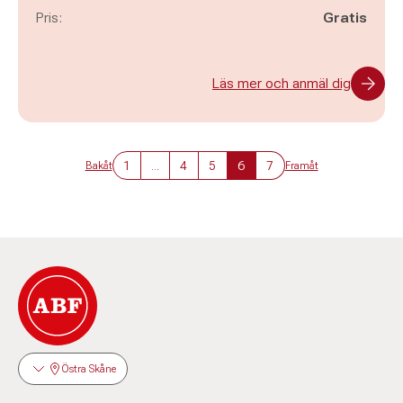
Pris:
Gratis
Läs mer och anmäl dig
1
...
4
5
6
7
Bakåt
Framåt
Östra Skåne