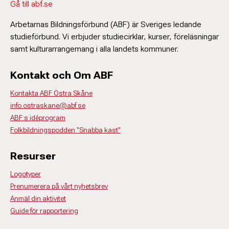
Gå till abf.se
Arbetarnas Bildningsförbund (ABF) är Sveriges ledande
studieförbund. Vi erbjuder studiecirklar, kurser, föreläsningar
samt kulturarrangemang i alla landets kommuner.
Kontakt och Om ABF
Kontakta ABF Östra Skåne
info.ostraskane@abf.se
ABF:s idéprogram
Folkbildningspodden "Snabba kast"
Resurser
Logotyper
Prenumerera på vårt nyhetsbrev
Anmäl din aktivitet
Guide för rapportering