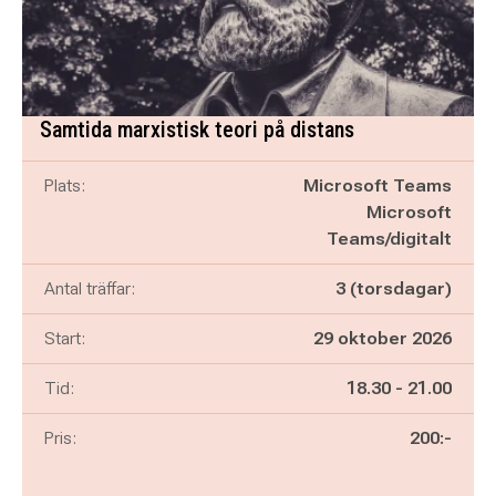
Samtida marxistisk teori på distans
Plats:
Microsoft Teams
Microsoft
Teams/digitalt
Antal träffar:
3 (torsdagar)
Start:
29 oktober 2026
Pågår mellan
och
Tid:
18.30
-
21.00
Pris:
200:-