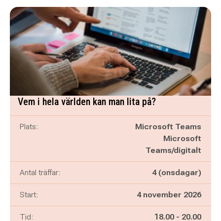
Vem i hela världen kan man lita på?
Plats:
Microsoft Teams
Microsoft
Teams/digitalt
Antal träffar:
4 (onsdagar)
Start:
4 november 2026
Pågår mellan
och
Tid:
18.00
-
20.00