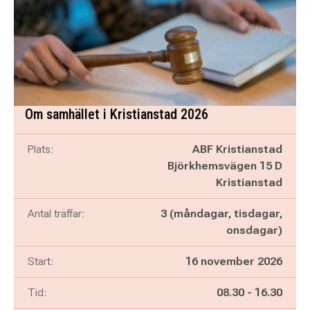
Om samhället i Kristianstad 2026
Plats:
ABF Kristianstad
Björkhemsvägen 15 D
Kristianstad
Antal träffar:
3 (måndagar, tisdagar,
onsdagar)
Start:
16 november 2026
Pågår mellan
och
Tid:
08.30
-
16.30