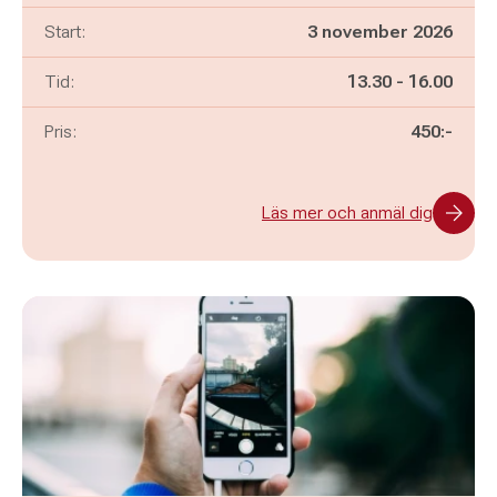
Start:
3 november 2026
Pågår mellan
och
Tid:
13.30
-
16.00
Pris:
450:-
Läs mer och anmäl dig