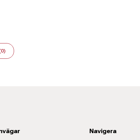
(0)
nvägar
Navigera