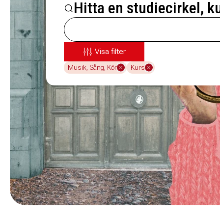
Hitta en studiecirkel, k
Visa filter
Musik, Sång, Kör
Kurs