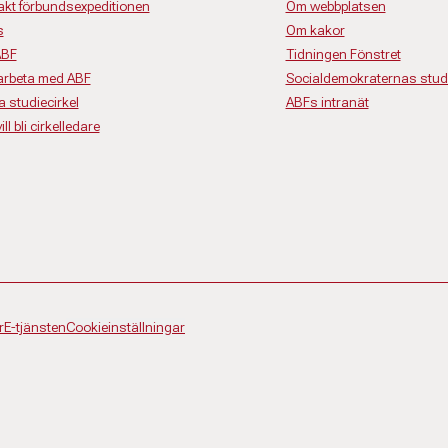
akt förbundsexpeditionen
Om webbplatsen
s
Om kakor
ABF
Tidningen Fönstret
rbeta med ABF
Socialdemokraternas studi
a studiecirkel
ABFs intranät
ll bli cirkelledare
r
E-tjänsten
Cookieinställningar