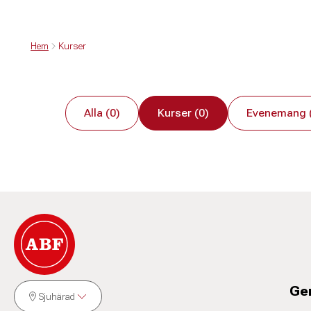
Hem
Kurser
Alla (0)
Kurser (0)
Evenemang 
Ge
Sjuhärad