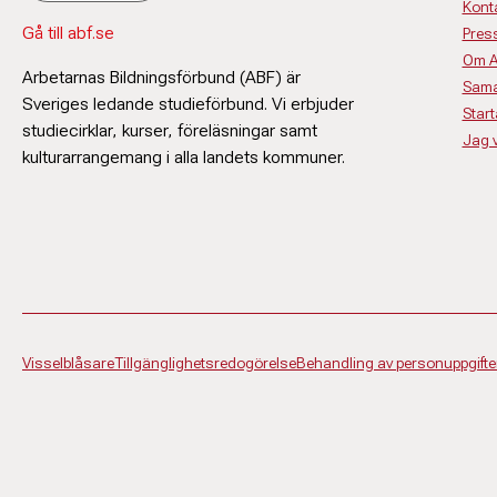
Kont
Gå till abf.se
Pres
Om 
Arbetarnas Bildningsförbund (ABF) är
Sama
Sveriges ledande studieförbund. Vi erbjuder
Start
studiecirklar, kurser, föreläsningar samt
Jag vi
kulturarrangemang i alla landets kommuner.
Visselblåsare
Tillgänglighetsredogörelse
Behandling av personuppgifte