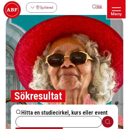
Sök
Sjuhärad
Meny
Sökresultat
Hitta en studiecirkel, kurs eller event
Sök