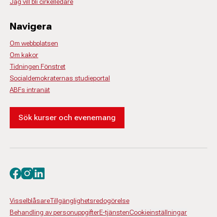
Jag vill bli cirkelledare
Navigera
Om webbplatsen
Om kakor
Tidningen Fönstret
Socialdemokraternas studieportal
ABFs intranät
Sök kurser och evenemang
Besök oss på facebook
Besök oss på instagram
Besök oss på linkedin
Visselblåsare
Tillgänglighetsredogörelse
Behandling av personuppgifter
E-tjänsten
Cookieinställningar