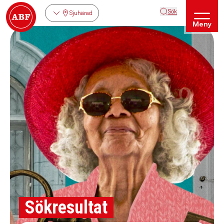
Sök
Sjuhärad
Meny
Sökresultat