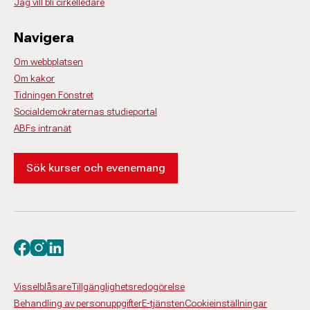
Jag vill bli cirkelledare
Navigera
Om webbplatsen
Om kakor
Tidningen Fönstret
Socialdemokraternas studieportal
ABFs intranät
Sök kurser och evenemang
Besök oss på facebook
Besök oss på instagram
Besök oss på linkedin
Visselblåsare
Tillgänglighetsredogörelse
Behandling av personuppgifter
E-tjänsten
Cookieinställningar