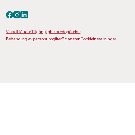
Besök oss på facebook
Besök oss på instagram
Besök oss på linkedin
Visselblåsare
Tillgänglighetsredogörelse
Behandling av personuppgifter
E-tjänsten
Cookieinställningar