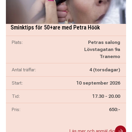
Sminktips för 50+are med Petra Höök
Plats:
Petras salong
Lövstagatan 9a
Tranemo
Antal träffar:
4 (torsdagar)
Start:
10 september 2026
Pågår mellan
och
Tid:
17.30
-
20.00
Pris:
650:-
Läs mer och anmäl dig