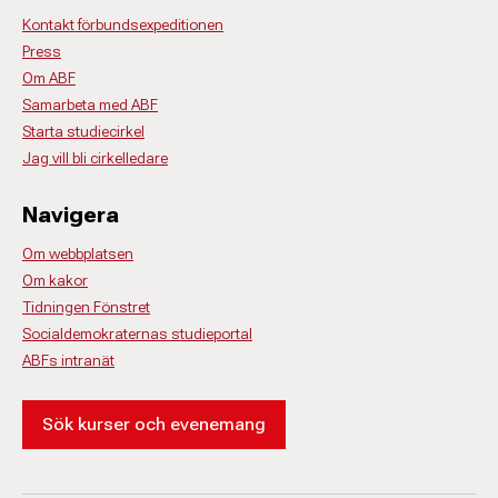
Kontakt förbundsexpeditionen
Press
Om ABF
Samarbeta med ABF
Starta studiecirkel
Jag vill bli cirkelledare
Navigera
Om webbplatsen
Om kakor
Tidningen Fönstret
Socialdemokraternas studieportal
ABFs intranät
Sök kurser och evenemang