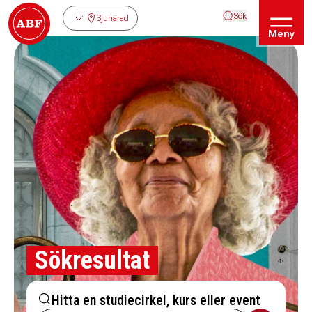
Sök
Sjuhärad
Meny
Sökresultat
Hitta en studiecirkel, kurs eller event