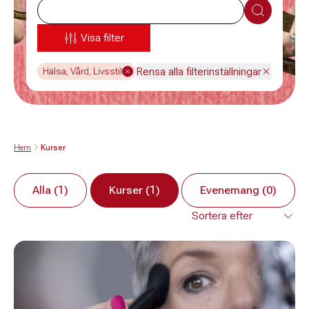
Sök
Visa filter
Rensa alla filterinställningar
Hälsa, Vård, Livsstil
Hem
Kurser
Alla (1)
Kurser (1)
Evenemang (0)