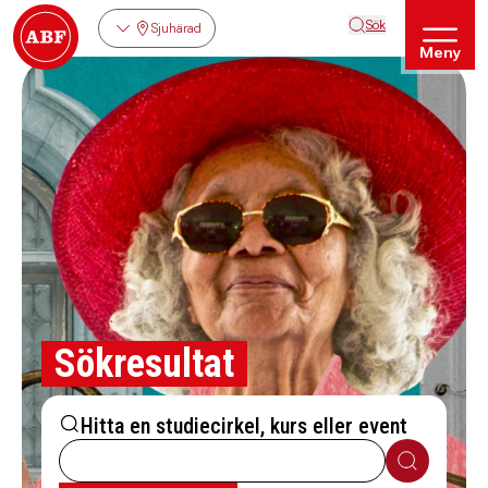
Sök
Sjuhärad
Meny
Sökresultat
Hitta en studiecirkel, kurs eller event
Sök