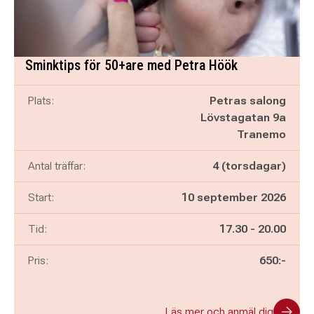
Sminktips för 50+are med Petra Höök
Plats:
Petras salong
Lövstagatan 9a
Tranemo
Antal träffar:
4 (torsdagar)
Start:
10 september 2026
Pågår mellan
och
Tid:
17.30
-
20.00
Pris:
650:-
Läs mer och anmäl dig