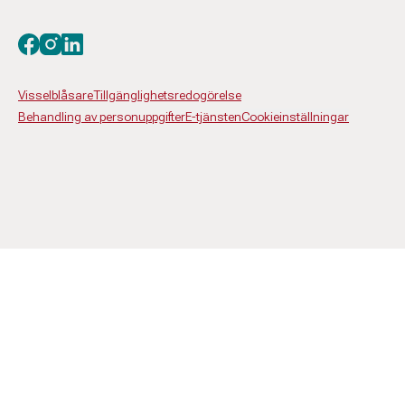
Besök oss på facebook
Besök oss på instagram
Besök oss på linkedin
Visselblåsare
Tillgänglighetsredogörelse
Behandling av personuppgifter
E-tjänsten
Cookieinställningar