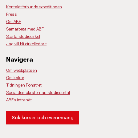
Kontakt förbundsexpeditionen
Press
Om ABF
Samarbeta med ABF
Starta studiecirkel
Jag vill bli cirkelledare
Navigera
Om webbplatsen
Om kakor
Tidningen Fönstret
Socialdemokraternas studieportal
ABFs intranät
Sök kurser och evenemang