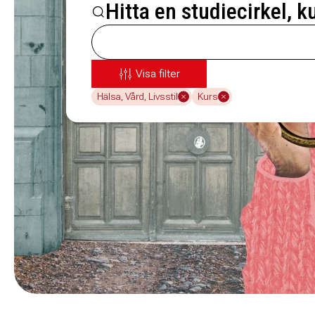
Hitta en studiecirkel, k
Visa filter
Hälsa, Vård, Livsstil
Kurs