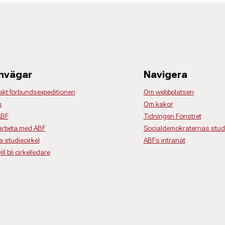
nvägar
Navigera
akt förbundsexpeditionen
Om webbplatsen
s
Om kakor
ABF
Tidningen Fönstret
rbeta med ABF
Socialdemokraternas studi
a studiecirkel
ABFs intranät
ll bli cirkelledare