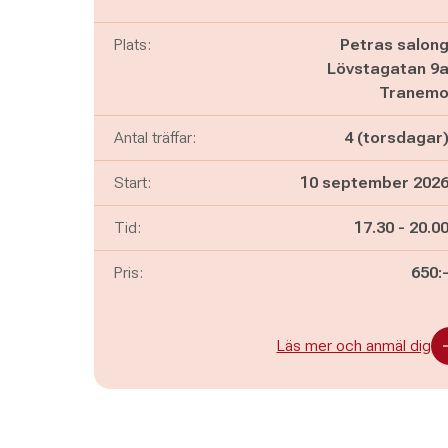
Plats:
Petras salon
Lövstagatan 9
Tranem
Antal träffar:
4 (torsdagar
Start:
10 september 202
Pågår mella
och
Tid:
17.30
-
20.0
Pris:
650:
Läs mer och anmäl dig