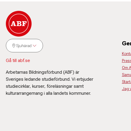
Ge
Sjuhärad
Kont
Gå till abf.se
Pres
Om 
Arbetarnas Bildningsförbund (ABF) är
Sama
Sveriges ledande studieförbund. Vi erbjuder
Start
studiecirklar, kurser, föreläsningar samt
Jag vi
kulturarrangemang i alla landets kommuner.