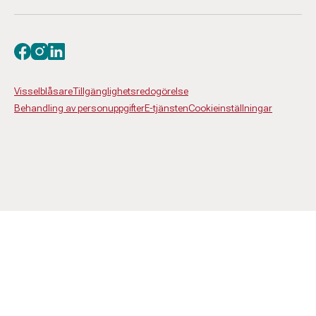
Besök oss på facebook
Besök oss på instagram
Besök oss på linkedin
Visselblåsare
Tillgänglighetsredogörelse
Behandling av personuppgifter
E-tjänsten
Cookieinställningar