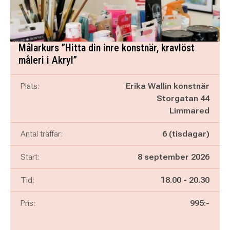
Målarkurs ”Hitta din inre konstnär, kravlöst
måleri i Akryl”
Plats:
Erika Wallin konstnär
Storgatan 44
Limmared
Antal träffar:
6 (tisdagar)
Start:
8 september 2026
Pågår mellan
och
Tid:
18.00
-
20.30
Pris:
995:-