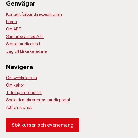
Genvägar
Kontakt förbundsexpeditionen
Press
Om ABF
Samarbeta med ABF
Starta studiecirkel
Jag vill bli cirkelledare
Navigera
Om webbplatsen
Om kakor
Tidningen Fönstret
Socialdemokraternas studieportal
ABFs intranät
Sök kurser och evenemang