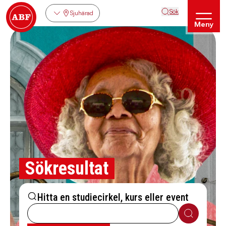
Sök
Sjuhärad
Meny
Sökresultat
Hitta en studiecirkel, kurs eller event
Sök