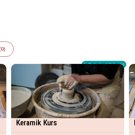
(0)
Fullbokad - ställ dig i kö
Keramik Kurs