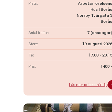
Plats:
Arbetarrörelsen
Hus I Borå
Norrby Tvärgata 
Borå
Antal träffar:
7 (onsdagar
Start:
19 augusti 202
Pågår mella
och
Tid:
17.00
-
20.1
Pris:
1400:
Läs mer och anmäl dig