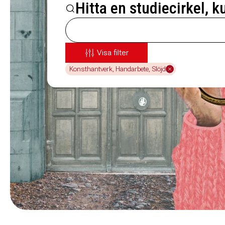
Hitta en studiecirkel, k
Visa filter
Konsthantverk, Handarbete, Slöjd