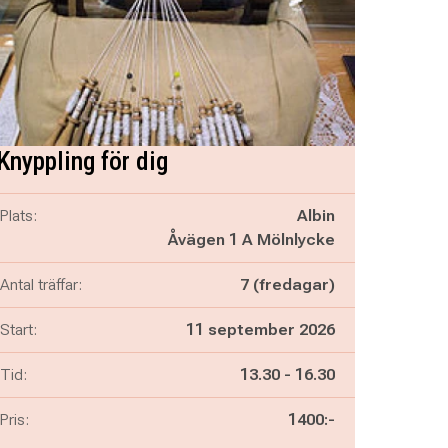
Knyppling för dig
Plats:
Albin
Åvägen 1 A Mölnlycke
Antal träffar:
7 (fredagar)
Start:
11 september 2026
Pågår mellan
och
Tid:
13.30
-
16.30
Pris:
1400:-