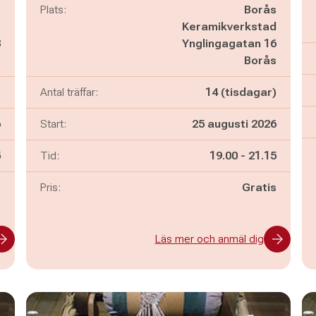
s
Plats:
Borås
s
Keramikverkstad
3
Ynglingagatan 16
s
Borås
)
Antal träffar:
14 (tisdagar)
6
Start:
25 augusti 2026
n
Pågår mellan
och
5
Tid:
19.00
-
21.15
-
Pris:
Gratis
Läs mer och anmäl dig