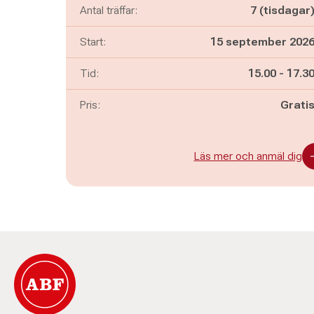
Antal träffar:
7 (tisdagar
Start:
15 september 202
Pågår mella
och
Tid:
15.00
-
17.3
Pris:
Grati
Läs mer och anmäl dig