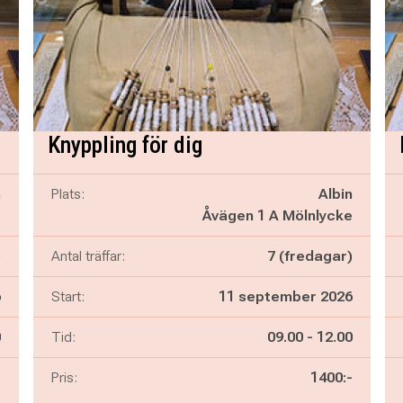
Knyppling för dig
n
Plats:
Albin
e
Åvägen 1 A Mölnlycke
)
Antal träffar:
7 (fredagar)
6
Start:
11 september 2026
n
Pågår mellan
och
0
Tid:
09.00
-
12.00
-
Pris:
1400:-