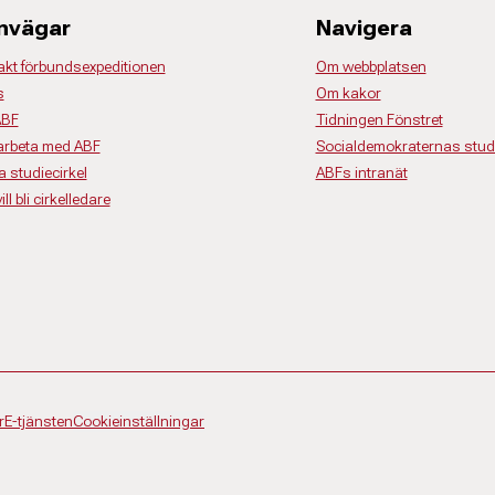
nvägar
Navigera
akt förbundsexpeditionen
Om webbplatsen
s
Om kakor
ABF
Tidningen Fönstret
rbeta med ABF
Socialdemokraternas studi
a studiecirkel
ABFs intranät
ll bli cirkelledare
r
E-tjänsten
Cookieinställningar