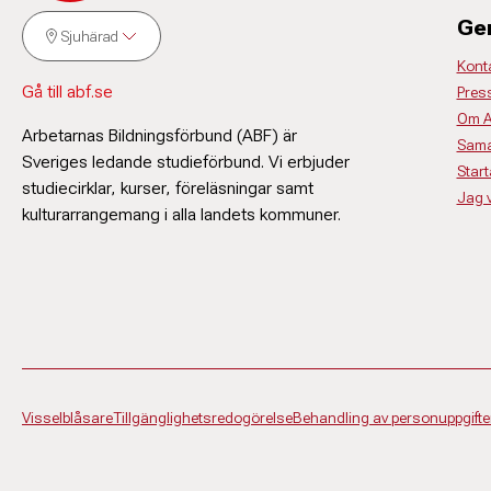
Ge
Sjuhärad
Kont
Gå till abf.se
Pres
Om 
Arbetarnas Bildningsförbund (ABF) är
Sama
Sveriges ledande studieförbund. Vi erbjuder
Start
studiecirklar, kurser, föreläsningar samt
Jag vi
kulturarrangemang i alla landets kommuner.
Visselblåsare
Tillgänglighetsredogörelse
Behandling av personuppgifte