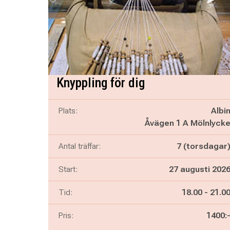
Knyppling för dig
Plats:
Albi
Åvägen 1 A Mölnlyck
Antal träffar:
7 (torsdagar
Start:
27 augusti 202
Pågår mella
och
Tid:
18.00
-
21.0
Pris:
1400: