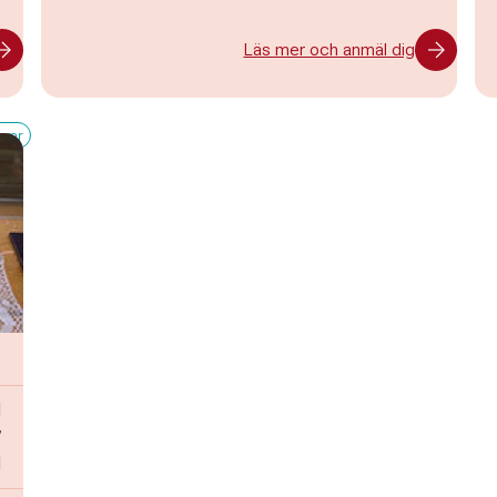
Läs mer och anmäl dig
kvar
d
7
d