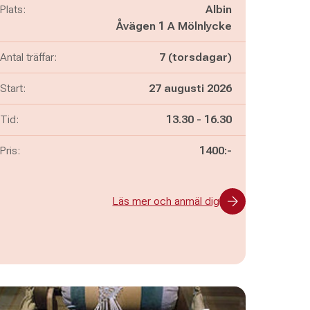
Plats:
Albin
Åvägen 1 A Mölnlycke
Antal träffar:
7 (torsdagar)
Start:
27 augusti 2026
Pågår mellan
och
Tid:
13.30
-
16.30
Pris:
1400:-
Läs mer och anmäl dig