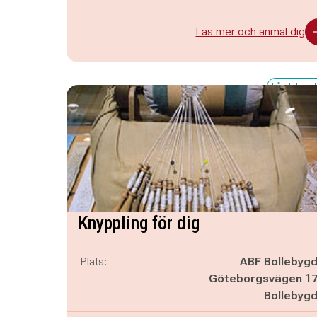
Läs mer och anmäl dig
Få platser 
Knyppling för dig
Plats:
ABF Bollebyg
Göteborgsvägen 1
Bollebyg