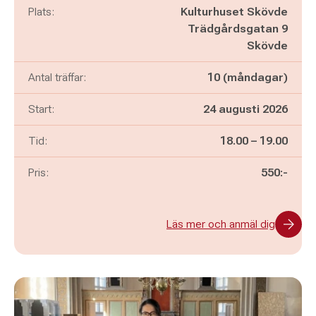
Plats:
Kulturhuset Skövde
Trädgårdsgatan 9
Skövde
Antal träffar:
10 (måndagar)
Start:
24 augusti 2026
Pågår mellan
och
Tid:
18.00
–
19.00
Pris:
550:-
Läs mer och anmäl dig