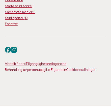
Cirkelledare
Starta studiecirkel
Samarbeta med ABF
Studieportal (S)
Fönstret
Besök oss på facebook
Besök oss på instagram
Visselblåsare
Tillgänglighetsredogörelse
Behandling av personuppgifter
E-tjänsten
Cookieinställningar