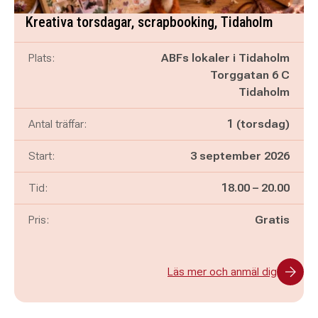
Kreativa torsdagar, scrapbooking, Tidaholm
Plats:
ABFs lokaler i Tidaholm
Torggatan 6 C
Tidaholm
Antal träffar:
1 (torsdag)
Start:
3 september 2026
Pågår mellan
och
Tid:
18.00
–
20.00
Pris:
Gratis
Läs mer och anmäl dig