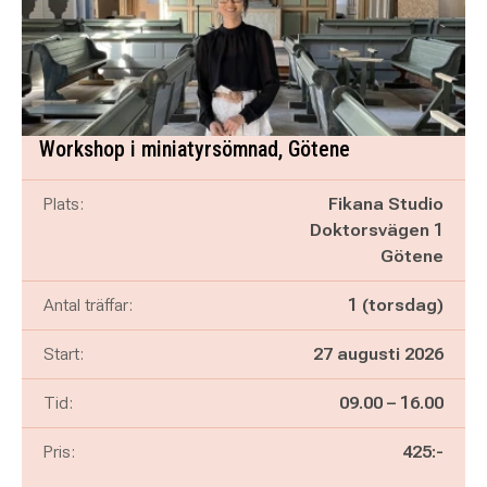
Workshop i miniatyrsömnad, Götene
Plats:
Fikana Studio
Doktorsvägen 1
Götene
Antal träffar:
1 (torsdag)
Start:
27 augusti 2026
Pågår mellan
och
Tid:
09.00
–
16.00
Pris:
425:-