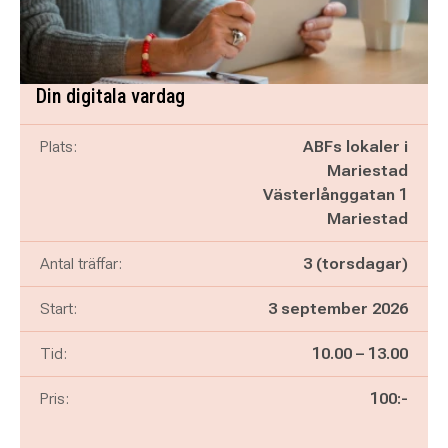
Din digitala vardag
Plats:
ABFs lokaler i
Mariestad
Västerlånggatan 1
Mariestad
Antal träffar:
3 (torsdagar)
Start:
3 september 2026
Pågår mellan
och
Tid:
10.00
–
13.00
Pris:
100:-