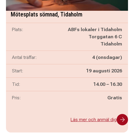
Mötesplats sömnad, Tidaholm
Plats:
ABFs lokaler i Tidaholm
Torggatan 6 C
Tidaholm
Antal träffar:
4 (onsdagar)
Start:
19 augusti 2026
Pågår mellan
och
Tid:
14.00
–
16.30
Pris:
Gratis
Läs mer och anmäl dig