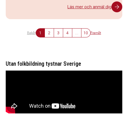
Läs mer och anmäl dig
1
2
3
4
…
10
Bakåt
Framåt
Utan folkbildning tystnar Sverige