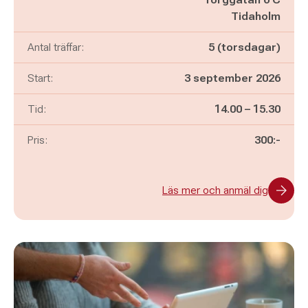
Tidaholm
Antal träffar:
5 (torsdagar)
Start:
3 september 2026
Pågår mellan
och
Tid:
14.00
–
15.30
Pris:
300:-
Läs mer och anmäl dig