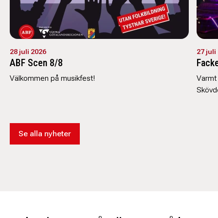
28 juli 2026
27 juli
ABF Scen 8/8
Facke
Välkommen på musikfest!
Varmt 
Skövd
Se alla nyheter