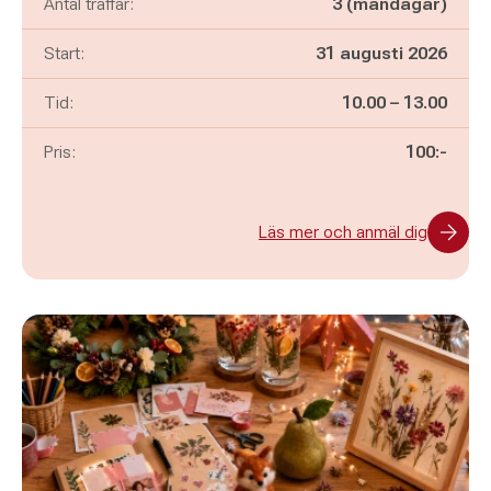
Antal träffar:
3 (måndagar)
Start:
31 augusti 2026
Pågår mellan
och
Tid:
10.00
–
13.00
Pris:
100:-
Läs mer och anmäl dig