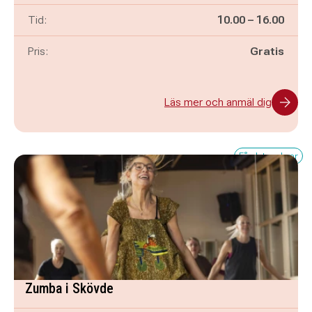
Pågår mellan
och
Tid:
10.00
–
16.00
Pris:
Gratis
Läs mer och anmäl dig
Få platser kvar
Zumba i Skövde