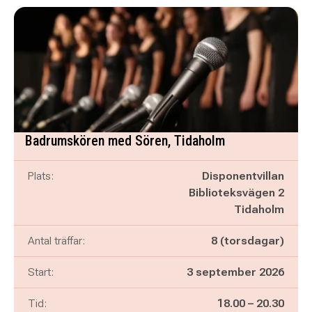
Badrumskören med Sören, Tidaholm
Plats:
Disponentvillan
Biblioteksvägen 2
Tidaholm
Antal träffar:
8 (torsdagar)
Start:
3 september 2026
Pågår mellan
och
Tid:
18.00
–
20.30