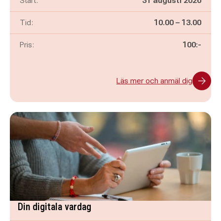
Start:
31 augusti 2026
Pågår mellan
och
Tid:
10.00
–
13.00
Pris:
100:-
Läs mer och anmäl dig
Din digitala vardag