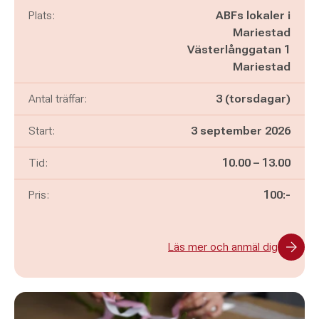
Plats:
ABFs lokaler i
Mariestad
Västerlånggatan 1
Mariestad
Antal träffar:
3 (torsdagar)
Start:
3 september 2026
Pågår mellan
och
Tid:
10.00
–
13.00
Pris:
100:-
Läs mer och anmäl dig