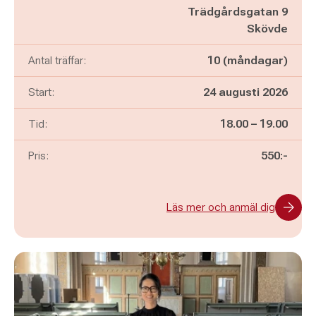
Trädgårdsgatan 9
Skövde
Antal träffar:
10 (måndagar)
Start:
24 augusti 2026
Pågår mellan
och
Tid:
18.00
–
19.00
Pris:
550:-
Läs mer och anmäl dig