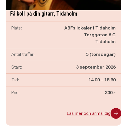
Få koll på din gitarr, Tidaholm
Plats:
ABFs lokaler i Tidaholm
Torggatan 6 C
Tidaholm
Antal träffar:
5 (torsdagar)
Start:
3 september 2026
Pågår mellan
och
Tid:
14.00
–
15.30
Pris:
300:-
Läs mer och anmäl dig