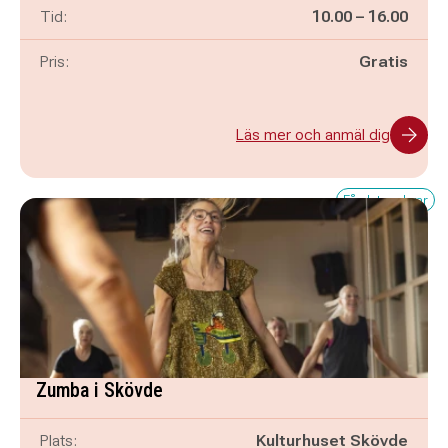
Pågår mellan
och
Tid:
10.00
–
16.00
Pris:
Gratis
Läs mer och anmäl dig
Få platser kvar
Zumba i Skövde
Plats:
Kulturhuset Skövde