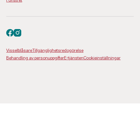
Fönstret
Besök oss på facebook
Besök oss på instagram
Visselblåsare
Tillgänglighetsredogörelse
Behandling av personuppgifter
E-tjänsten
Cookieinställningar