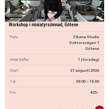
Workshop i miniatyrsömnad, Götene
Plats:
Fikana Studio
Doktorsvägen 1
Götene
Antal träffar:
1 (torsdag)
Start:
27 augusti 2026
Pågår mellan
och
Tid:
09.00
–
16.00
Pris:
425:-