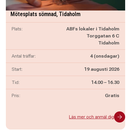
Mötesplats sömnad, Tidaholm
Plats:
ABFs lokaler i Tidaholm
Torggatan 6 C
Tidaholm
Antal träffar:
4 (onsdagar)
Start:
19 augusti 2026
Pågår mellan
och
Tid:
14.00
–
16.30
Pris:
Gratis
Läs mer och anmäl dig