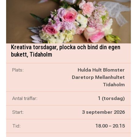
Kreativa torsdagar, plocka och bind din egen
bukett, Tidaholm
Plats:
Hulda Hult Blomster
Daretorp Mellanhultet
Tidaholm
Antal träffar:
1 (torsdag)
Start:
3 september 2026
Pågår mellan
och
Tid:
18.00
–
20.15