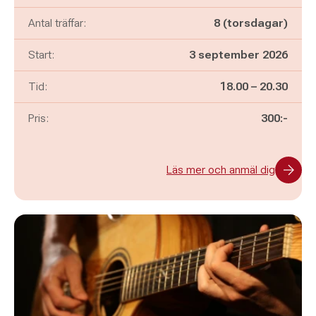
Antal träffar:
8 (torsdagar)
Start:
3 september 2026
Pågår mellan
och
Tid:
18.00
–
20.30
Pris:
300:-
Läs mer och anmäl dig