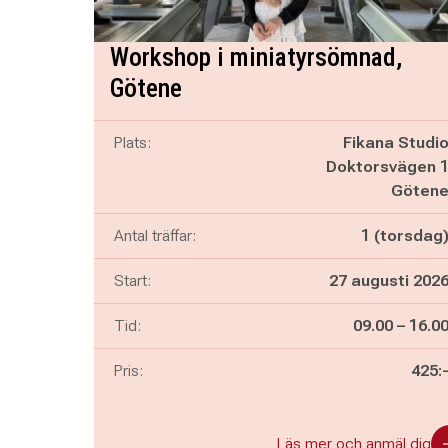
Workshop i miniatyrsömnad,
Götene
Plats:
Fikana Studi
Doktorsvägen 
Göten
Antal träffar:
1 (torsdag
Start:
27 augusti 202
Pågår mella
och
Tid:
09.00
–
16.0
Pris:
425:
Läs mer och anmäl dig