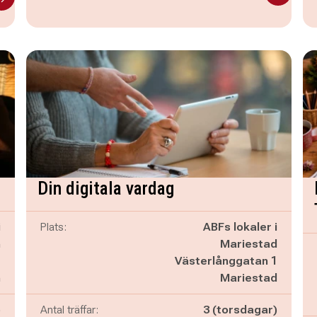
Din digitala vardag
i
Plats:
ABFs lokaler i
m
Mariestad
C
Västerlånggatan 1
m
Mariestad
)
Antal träffar:
3 (torsdagar)