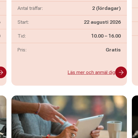
)
Antal träffar:
2 (lördagar)
6
Start:
22 augusti 2026
n
Pågår mellan
och
0
Tid:
10.00
–
16.00
s
Pris:
Gratis
Läs mer och anmäl dig