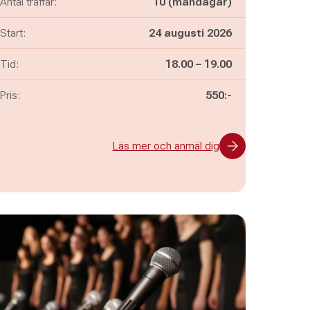
Antal träffar:
10 (måndagar)
Start:
24 augusti 2026
Pågår mellan
och
Tid:
18.00
–
19.00
Pris:
550:-
Läs mer och anmäl dig