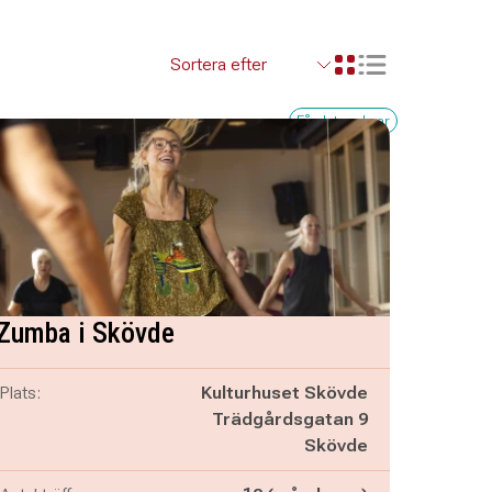
Visa resultaten so
Visa resultaten i ett r
Få platser kvar
Zumba i Skövde
Plats:
Kulturhuset Skövde
Trädgårdsgatan 9
Skövde