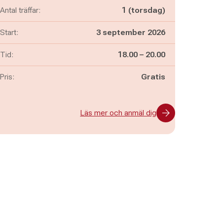
Antal träffar:
1 (torsdag)
Start:
3 september 2026
Pågår mellan
och
Tid:
18.00
–
20.00
Pris:
Gratis
Läs mer och anmäl dig