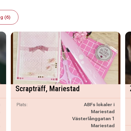
g (6)
Scrapträff, Mariestad
i
Plats:
ABFs lokaler i
m
Mariestad
C
Västerlånggatan 1
m
Mariestad