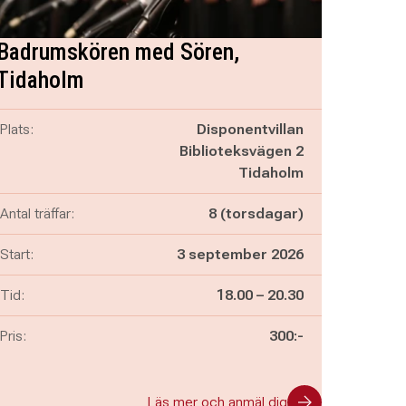
Badrumskören med Sören,
Tidaholm
Plats:
Disponentvillan
Biblioteksvägen 2
Tidaholm
Antal träffar:
8 (torsdagar)
Start:
3 september 2026
Pågår mellan
och
Tid:
18.00
–
20.30
Pris:
300:-
Läs mer och anmäl dig