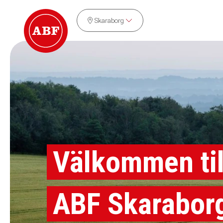
Skaraborg
Välkommen til
ABF Skarabor