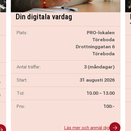
Din digitala vardag
Plats:
PRO-lokalen
Töreboda
o
Drottninggatan 6
1
Töreboda
e
Antal träffar:
3 (måndagar)
)
Start:
31 augusti 2026
6
Pågår mellan
och
Tid:
10.00
–
13.00
n
0
Pris:
100:-
-
Läs mer och anmäl dig