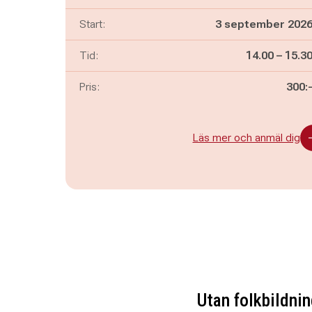
Start:
3 september 202
Pågår mella
och
Tid:
14.00
–
15.3
Pris:
300:
Läs mer och anmäl dig
Utan folkbildnin