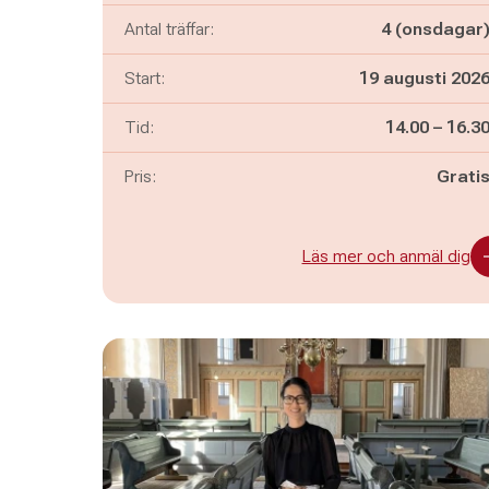
Antal träffar:
4 (onsdagar
Start:
19 augusti 202
Pågår mella
och
Tid:
14.00
–
16.3
Pris:
Grati
Läs mer och anmäl dig