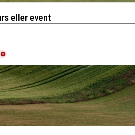
urs eller event
g