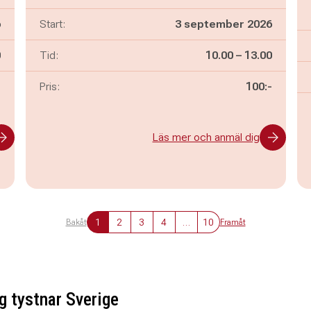
6
Start:
3 september 2026
n
Pågår mellan
och
0
Tid:
10.00
–
13.00
-
Pris:
100:-
Läs mer och anmäl dig
1
2
3
4
…
10
Bakåt
Framåt
g tystnar Sverige