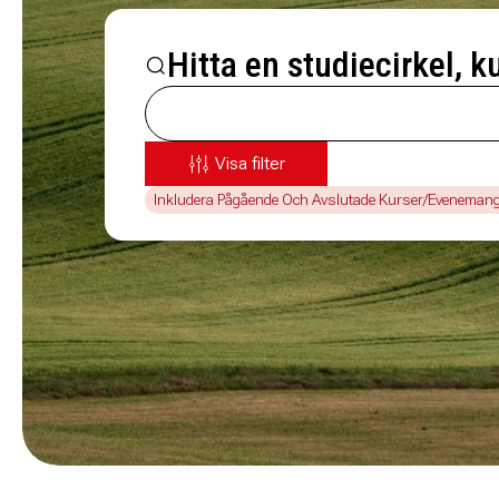
Hitta en studiecirkel, k
Visa filter
Inkludera Pågående Och Avslutade Kurser/Eveneman